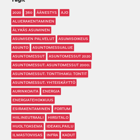
Tagit
2020
360
ÄÄNESTYS
AJO
ALUERAKENTAMINEN
ÄLYKÄS ASUMINEN
ASUMISEN PALVELUT
ASUMISOIKEUS
ASUNTO
ASUNTOMESSUALUE
ASUNTOMESSUT
ASUNTOMESSUT 2020
ASUNTOMESSUT; ASUNTOMESSUT 2000;
ASUNTOMESSUT; TONTTIHAKU; TONTIT
ASUNTOMESSUT; YHTEISKÄYTTÖ
AURINKOAITA
ENERGIA
ENERGIATEHOKKUUS
ESIRAKENTAMINEN
FORTUM
HIILINEUTRAALI
HIRSITALO
HUOLTOASEMA
IDEAKILPAILU
ILMASTOVIISAS
INFRA
KADUT