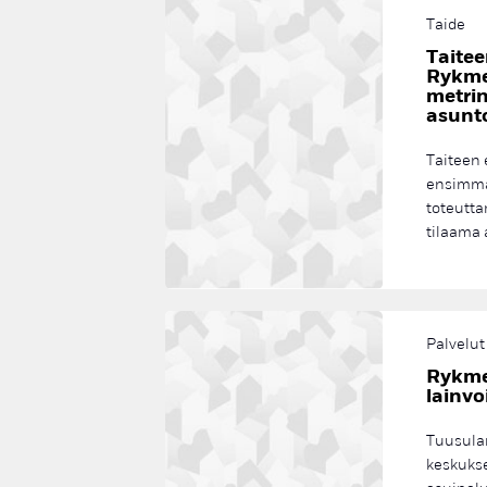
Taide
Taite
Rykmen
metri
asunt
Taiteen
ensimmä
toteutta
tilaama 
Palvelut
Rykme
lainv
Tuusula
keskukse