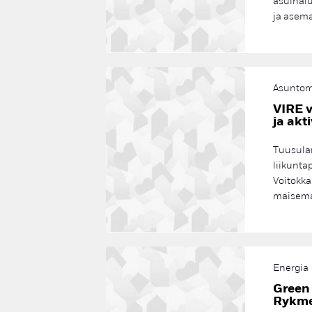
asuinalu
ja asema
Asuntom
VIRE v
ja akt
Tuusulan
liikunta
Voitokka
maisemas
Energia
Green 
Rykme