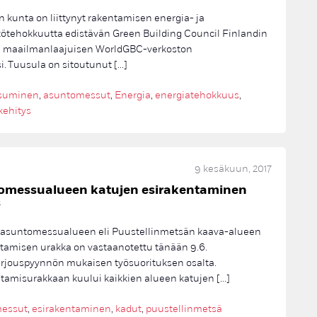
 kunta on liittynyt rakentamisen energia- ja
ötehokkuutta edistävän Green Building Council Finlandin
n maailmanlaajuisen WorldGBC-verkoston
i. Tuusula on sitoutunut […]
asuminen
,
asuntomessut
,
Energia
,
energiatehokkuus
,
kehitys
9 kesäkuun, 2017
omessualueen katujen esirakentaminen
s
 asuntomessualueen eli Puustellinmetsän kaava-alueen
tamisen urakka on vastaanotettu tänään 9.6.
rjouspyynnön mukaisen työsuorituksen osalta.
tamisurakkaan kuului kaikkien alueen katujen […]
essut
,
esirakentaminen
,
kadut
,
puustellinmetsä