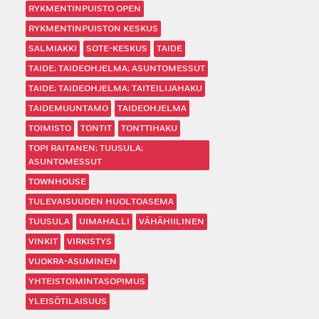
RYKMENTINPUISTO OPEN
RYKMENTINPUISTON KESKUS
SALMIAKKI
SOTE-KESKUS
TAIDE
TAIDE; TAIDEOHJELMA; ASUNTOMESSUT
TAIDE; TAIDEOHJELMA; TAITEILIJAHAKU
TAIDEMUUNTAMO
TAIDEOHJELMA
TOIMISTO
TONTIT
TONTTIHAKU
TOPI RAITANEN; TUUSULA;
ASUNTOMESSUT
TOWNHOUSE
TULEVAISUUDEN HUOLTOASEMA
TUUSULA
UIMAHALLI
VÄHÄHIILINEN
VINKIT
VIRKISTYS
VUOKRA-ASUMINEN
YHTEISTOIMINTASOPIMUS
YLEISÖTILAISUUS