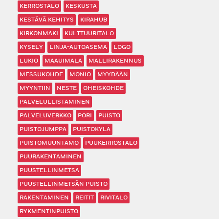
KERROSTALO
KESKUSTA
KESTÄVÄ KEHITYS
KIRAHUB
KIRKONMÄKI
KULTTUURITALO
KYSELY
LINJA-AUTOASEMA
LOGO
LUKIO
MAAUIMALA
MALLIRAKENNUS
MESSUKOHDE
MONIO
MYYDÄÄN
MYYNTIIN
NESTE
OHEISKOHDE
PALVELULLISTAMINEN
PALVELUVERKKO
PORI
PUISTO
PUISTOJUMPPA
PUISTOKYLÄ
PUISTOMUUNTAMO
PUUKERROSTALO
PUURAKENTAMINEN
PUUSTELLINMETSÄ
PUUSTELLINMETSÄN PUISTO
RAKENTAMINEN
REITIT
RIVITALO
RYKMENTINPUISTO