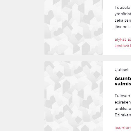
Tuusulan
ympärist
sekä se
jäseneks
älykäs 
kestävä 
Uutiset
Asunt
valmi
Tulevan
esiraken
urakkata
Esiraken
asuntom