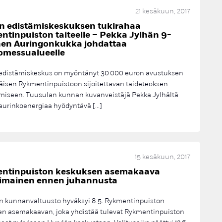
21 kesäkuun, 2017
en edistämiskeskuksen tukirahaa
tinpuiston taiteelle – Pekka Jylhän 9-
nen Auringonkukka johdattaa
omessualueelle
 edistämiskeskus on myöntänyt 30 000 euron avustuksen
isen Rykmentinpuistoon sijoitettavan taideteoksen
miseen. Tuusulan kunnan kuvanveistäjä Pekka Jylhältä
aurinkoenergiaa hyödyntävä […]
15 kesäkuun, 2017
ntinpuiston keskuksen asemakaava
oimainen ennen juhannusta
n kunnanvaltuusto hyväksyi 8.5. Rykmentinpuiston
n asemakaavan, joka yhdistää tulevat Rykmentinpuiston