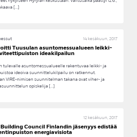
eet nykyiseen Hyrylän keskustaan. Valitusaika päättyi 12.6.,
kaava […]
essut
14 kesäkuun, 2017
oitti Tuusulan asuntomessualueen leikki-
iviteettipuiston ideakilpailun
 tulevalle asuntomessualueelle rakentuvaa leikki- ja
puistoa ideoiva suunnittelukilpailu on ratkennut.
an VIRE-nimisen suunnitelman takana ovat viher- ja
uunnittelun opiskelija […]
12 kesäkuun, 2017
Building Council Finlandin jäsenyys edistää
ntinpuiston energiavisiota