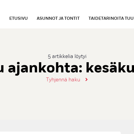
ETUSIVU
ASUNNOT JA TONTIT
TAIDETARINOITA TU
5 artikkelia löytyi
u ajankohta:
kesäku
Tyhjennä haku