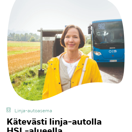
Lin­ja-au­toa­se­ma
Kä­te­väs­ti lin­ja-au­tol­la
HSL-alueel­la