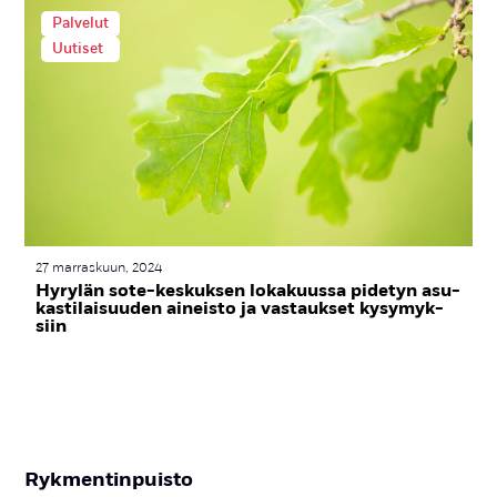
Palvelut
Uutiset
27 marraskuun, 2024
Hy­ry­län so­te-kes­kuk­sen lo­ka­kuus­sa pi­de­tyn asu­
kas­ti­lai­suu­den ai­neis­to ja vas­tauk­set ky­sy­myk­
siin
Ryk­men­tin­puis­to