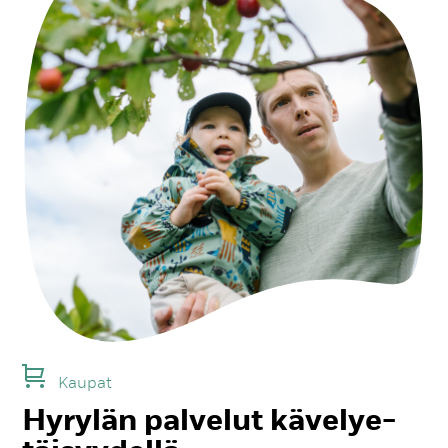
Kau­pat
Hy­ry­län pal­ve­lut kä­ve­lye­