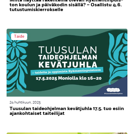
Mil­tä näyt­tää ra­ken­teil­la ole­van Ryk­men­tin­puis­
ton kou­lun ja päi­vä­ko­din si­säl­lä? – Osal­lis­tu 4.6.
tu­tus­tu­mis­kier­rok­sel­le
Taide
24 huhtikuun, 2025
Tuu­su­lan tai­deoh­jel­man ke­vät­juh­la 17.5. tuo esiin
ajan­koh­tai­set tai­tei­li­jat