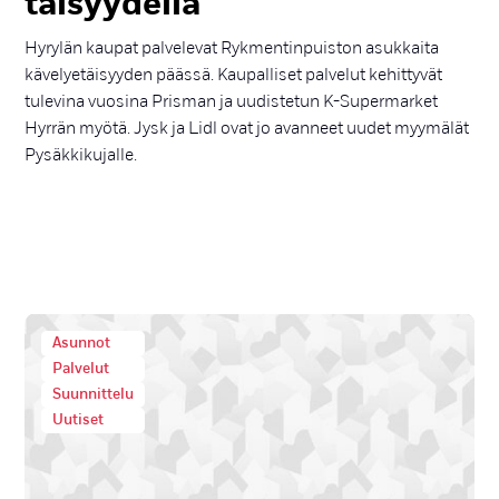
täi­syy­del­lä
Hyrylän kaupat palvelevat Rykmentinpuiston asukkaita
kävelyetäisyyden päässä. Kaupalliset palvelut kehittyvät
tulevina vuosina Prisman ja uudistetun K-Supermarket
Hyrrän myötä. Jysk ja Lidl ovat jo avanneet uudet myymälät
Pysäkkikujalle.
Asunnot
Palvelut
Suunnittelu
Uutiset