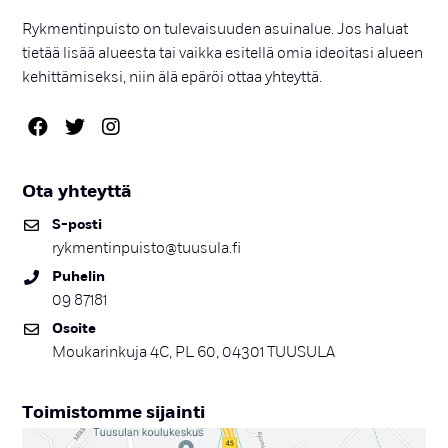
Rykmentinpuisto on tulevaisuuden asuinalue. Jos haluat
tietää lisää alueesta tai vaikka esitellä omia ideoitasi alueen
kehittämiseksi, niin älä epäröi ottaa yhteyttä.
Ota yh­teyt­tä
S-pos­ti
rykmentinpuisto@tuusula.fi
Pu­he­lin
09 87181
Osoi­te
Moukarinkuja 4C, PL 60, 04301 TUUSULA
Toi­mis­tom­me si­jain­ti