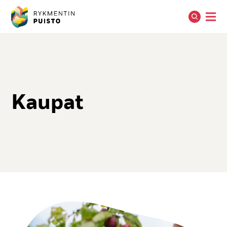
Kau­pat