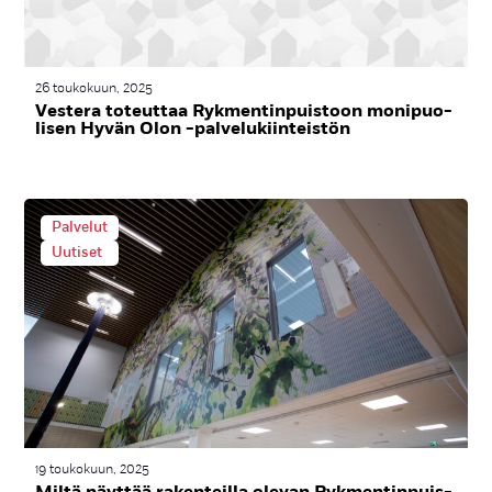
26 toukokuun, 2025
Ves­te­ra to­teut­taa Ryk­men­tin­puis­toon mo­ni­puo­
li­sen Hy­vän Olon -pal­ve­lu­kiin­teis­tön
Palvelut
Uutiset
19 toukokuun, 2025