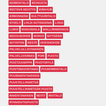
KERROSTALO
KESKUSTA
KESTÄVÄ KEHITYS
KIRAHUB
KIRKONMÄKI
KULTTUURITALO
KYSELY
LINJA-AUTOASEMA
LOGO
LUKIO
MAAUIMALA
MALLIRAKENNUS
MESSUKOHDE
MONIO
MYYDÄÄN
MYYNTIIN
NESTE
OHEISKOHDE
PALVELULLISTAMINEN
PALVELUVERKKO
PORI
PUISTO
PUISTOJUMPPA
PUISTOKYLÄ
PUISTOMUUNTAMO
PUUKERROSTALO
PUURAKENTAMINEN
PUUSTELLINMETSÄ
PUUSTELLINMETSÄN PUISTO
RAKENTAMINEN
REITIT
RIVITALO
RYKMENTINPUISTO