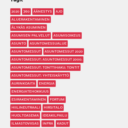
Tagit
2020
360
ÄÄNESTYS
AJO
ALUERAKENTAMINEN
ÄLYKÄS ASUMINEN
ASUMISEN PALVELUT
ASUMISOIKEUS
ASUNTO
ASUNTOMESSUALUE
ASUNTOMESSUT
ASUNTOMESSUT 2020
ASUNTOMESSUT; ASUNTOMESSUT 2000;
ASUNTOMESSUT; TONTTIHAKU; TONTIT
ASUNTOMESSUT; YHTEISKÄYTTÖ
AURINKOAITA
ENERGIA
ENERGIATEHOKKUUS
ESIRAKENTAMINEN
FORTUM
HIILINEUTRAALI
HIRSITALO
HUOLTOASEMA
IDEAKILPAILU
ILMASTOVIISAS
INFRA
KADUT