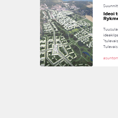
Suunnit
Ideoi
Rykme
Tuusula
ideakilp
“tuleva
Tulevai
asuntom