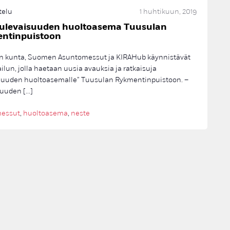
telu
1 huhtikuun, 2019
 tulevaisuuden huoltoasema Tuusulan
ntinpuistoon
n kunta, Suomen Asuntomessut ja KIRAHub käynnistävät
ailun, jolla haetaan uusia avauksia ja ratkaisuja
isuuden huoltoasemalle” Tuusulan Rykmentinpuistoon. –
suuden […]
essut
,
huoltoasema
,
neste