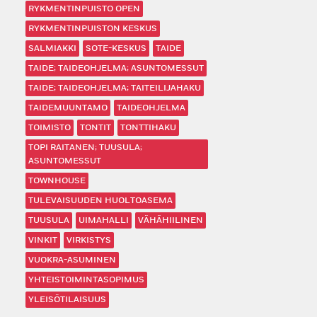
RYKMENTINPUISTO OPEN
RYKMENTINPUISTON KESKUS
SALMIAKKI
SOTE-KESKUS
TAIDE
TAIDE; TAIDEOHJELMA; ASUNTOMESSUT
TAIDE; TAIDEOHJELMA; TAITEILIJAHAKU
TAIDEMUUNTAMO
TAIDEOHJELMA
TOIMISTO
TONTIT
TONTTIHAKU
TOPI RAITANEN; TUUSULA;
ASUNTOMESSUT
TOWNHOUSE
TULEVAISUUDEN HUOLTOASEMA
TUUSULA
UIMAHALLI
VÄHÄHIILINEN
VINKIT
VIRKISTYS
VUOKRA-ASUMINEN
YHTEISTOIMINTASOPIMUS
YLEISÖTILAISUUS