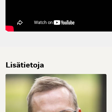
Li­sä­tie­to­ja