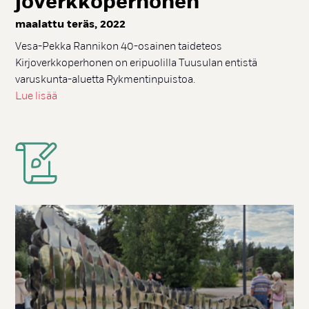
jo­verk­ko­per­ho­nen
maa­lat­tu te­räs, 2022
Vesa-Pekka Rannikon 40-osainen taideteos
Kirjoverkkoperhonen on eripuolilla Tuusulan entistä
varuskunta-aluetta Rykmentinpuistoa.
Lue lisää