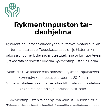
Ryk­men­tin­puis­ton tai­
deoh­jel­ma
Rykmentinpuistossa alueen yhdeksi vetovoimatekijäksi on
tunnistettu taide. Tuusulassa taide on jo historiankin
valossa ollut merkittävä identiteettitekijä ja onkin luontevaa
jatkaa tätä perinnettä uudella Rykmentinpuiston alueella.
Valmistelutyö taiteen edistämiseksi Rykmentinpuistossa
käynnistyi konkreettisesti vuonna 2015, kun
Ympäristötaiteen säätiön tuella laadittiin yleissuunnitelma
kokoelmateosten sijoittamisesta alueelle.
Rykmentinpuiston taideohjelma valmistui vuonna 2017.
Taideohjelman kautta kerätyillä varoilla rahoitetaan alueen