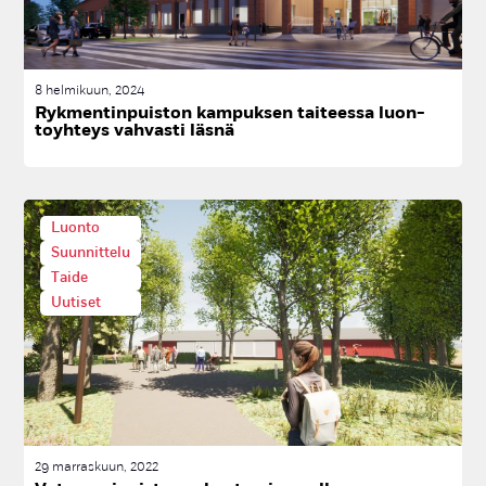
8 helmikuun, 2024
Ryk­men­tin­puis­ton kam­puk­sen tai­tees­sa luon­
toyh­teys vah­vas­ti läs­nä
Luonto
Suunnittelu
Taide
Uutiset
29 marraskuun, 2022