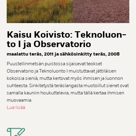
Kai­su Koi­vis­to: Tek­no­luon­
to I ja Ob­ser­va­to­rio
maa­lat­tu te­räs, 2011 ja säh­kö­sin­kit­ty te­räs, 2008
Puustellinmetsän puistossa sijaisevat teokset
Observatorio ja Teknoluonto I muistuttavat jättiläisen
kokoisia sieniä, mutta kertovat myös ihmisen ja luonnon
suhteesta. Sinkitetystä teräslangasta muotoillut sienet ovat
samalla kauniin houkuttelevia, mutta tällä kertaa ihmisen
muovaamia.
Lue lisää