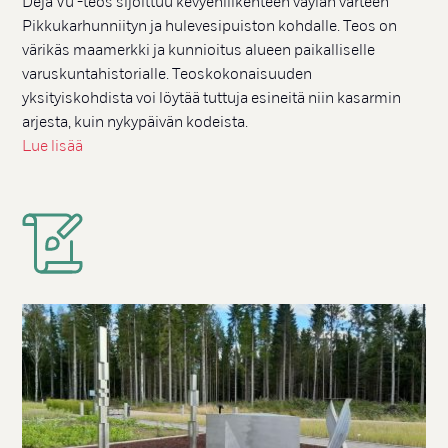
Déjà Vu -teos sijoittuu kevyenliikenteen väylän varteen
Pikkukarhunniityn ja hulevesipuiston kohdalle. Teos on
värikäs maamerkki ja kunnioitus alueen paikalliselle
varuskuntahistorialle. Teoskokonaisuuden
yksityiskohdista voi löytää tuttuja esineitä niin kasarmin
arjesta, kuin nykypäivän kodeista.
Lue lisää