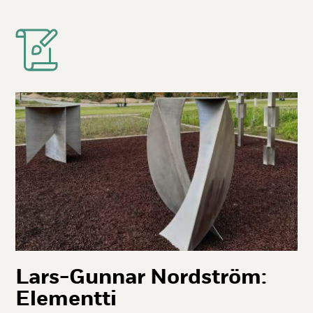
Lars-Gun­nar Nordst­röm:
Ele­ment­ti