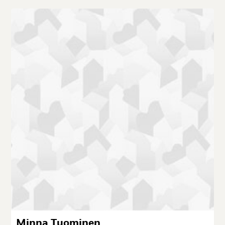
Min­na Tuo­mi­nen