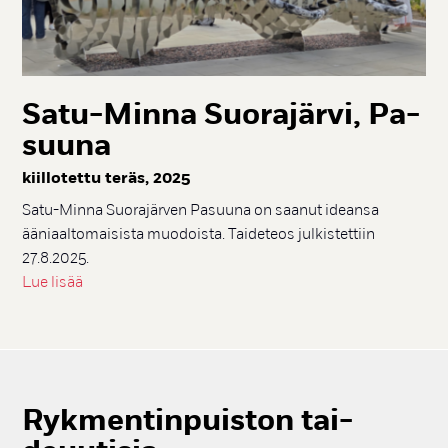
Sa­tu-Min­na Suo­ra­jär­vi, Pa­
suu­na
kiil­lo­tet­tu te­räs, 2025
Satu-Minna Suorajärven Pasuuna on saanut ideansa
ääniaaltomaisista muodoista. Taideteos julkistettiin
27.8.2025.
Lue lisää
Ryk­men­tin­puis­ton tai­