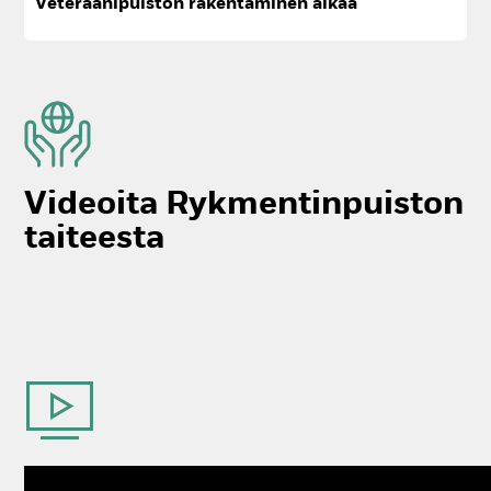
Ve­te­raa­ni­puis­ton ra­ken­ta­mi­nen al­kaa
Vi­deoi­ta Ryk­men­tin­puis­ton
tai­tees­ta