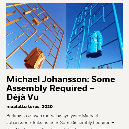
Mic­hael Jo­hans­son: So­me
As­semb­ly Re­qui­red –
Déjà Vu
maa­lat­tu te­räs, 2020
Berliinissä asuvan ruotsalaissyntyisen Michael
Johanssonin kaksiosainen Some Assembly Required –