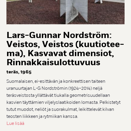
Lars-Gun­nar Nordst­röm:
Veis­tos, Veis­tos (kuu­tio­tee­
ma), Kas­va­vat di­men­siot,
Rin­nak­kai­su­lot­tu­vuus
te­räs, 1965
Suomalaisen, ei-esittävän ja konkreettisen taiteen
uranuurtajan L-G Nordströmin (1924–2014) neljä
teräsveistosta yllättävät tiukalla geometrisuudellaan
kasvien täyttämien viljelyslaatikoiden lomasta. Pelkistetyt
tutut muodot, neliöt ja suorakulmat, leikittelevät kilvan
teosten liikkeen ja rytmiikan kanssa.
Lue lisää