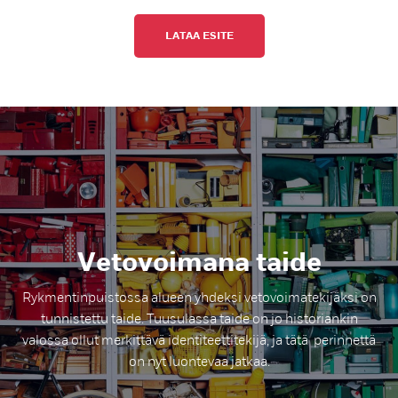
LATAA ESITE
Ve­to­voi­ma­na tai­de
Rykmentinpuistossa alueen yhdeksi vetovoimatekijäksi on
tunnistettu taide. Tuusulassa taide on jo historiankin
valossa ollut merkittävä identiteettitekijä, ja tätä perinnettä
on nyt luontevaa jatkaa.