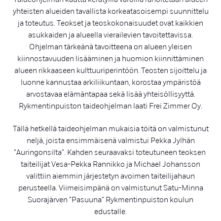
yhteisten alueiden tavallista korkeatasoisempi suunnittelu
ja toteutus. Teokset ja teoskokonaisuudet ovat kaikkien
asukkaiden ja alueella vierailevien tavoitettavissa.
Ohjelman tärkeänä tavoitteena on alueen yleisen
kiinnostavuuden lisääminen ja huomion kiinnittäminen
alueen rikkaaseen kulttuuriperintöön. Teosten sijoittelu ja
luonne kannustaa arkiliikuntaan, korostaa ympäristöä
arvostavaa elämäntapaa sekä lisää yhteisöllisyyttä.
Rykmentinpuiston taideohjelman laati Frei Zimmer Oy.
Tällä hetkellä taideohjelman mukaisia töitä on valmistunut
neljä, joista ensimmäisenä valmistui Pekka Jylhän
”Auringonsilta”. Kahden seuraavaksi toteutuneen teoksen
taiteilijat Vesa-Pekka Rannikko ja Michael Johansson
valittiin aiemmin järjestetyn avoimen taiteilijahaun
perusteella. Viimeisimpänä on valmistunut Satu-Minna
Suorajärven ”Pasuuna” Rykmentinpuiston koulun
edustalle.