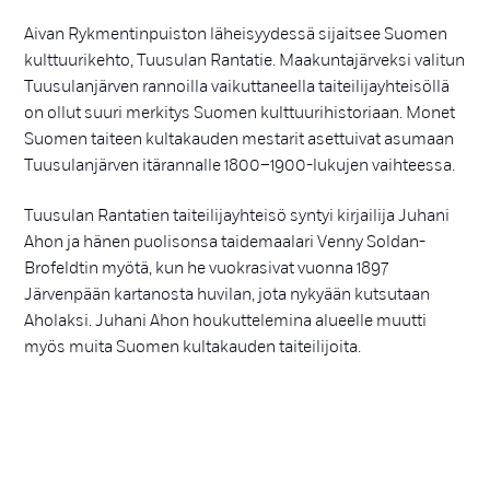
Aivan Rykmentinpuiston läheisyydessä sijaitsee Suomen
kulttuurikehto, Tuusulan Rantatie. Maakuntajärveksi valitun
Tuusulanjärven rannoilla vaikuttaneella taiteilijayhteisöllä
on ollut suuri merkitys Suomen kulttuurihistoriaan. Monet
Suomen taiteen kultakauden mestarit asettuivat asumaan
Tuusulanjärven itärannalle 1800–1900-lukujen vaihteessa.
Tuusulan Rantatien taiteilijayhteisö syntyi kirjailija Juhani
Ahon ja hänen puolisonsa taidemaalari Venny Soldan-
Brofeldtin myötä, kun he vuokrasivat vuonna 1897
Järvenpään kartanosta huvilan, jota nykyään kutsutaan
Aholaksi. Juhani Ahon houkuttelemina alueelle muutti
myös muita Suomen kultakauden taiteilijoita.