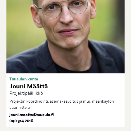
Tuusulan kunta
Jou­ni Määt­tä
Projektipäällikkö
Projektin koordinointi, asemakaavoitus ja muu maankäytön
suunnittelu
jouni.maatta@tuusula.fi
040 314 2016