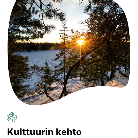
Kult­tuu­rin keh­to