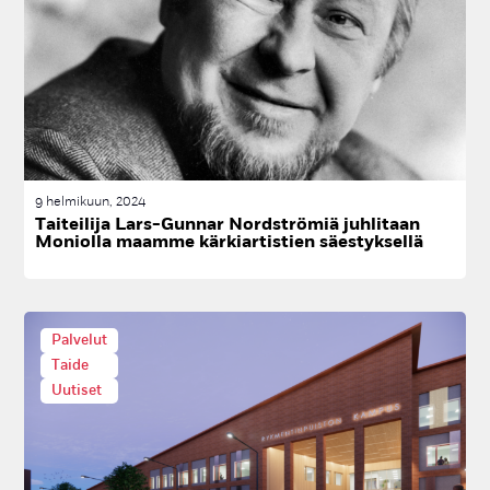
9 helmikuun, 2024
Tai­tei­li­ja Lars-Gun­nar Nordst­rö­miä juh­li­taan
Mo­niol­la maam­me kär­kiar­tis­tien säes­tyk­sel­lä
Palvelut
Taide
Uutiset