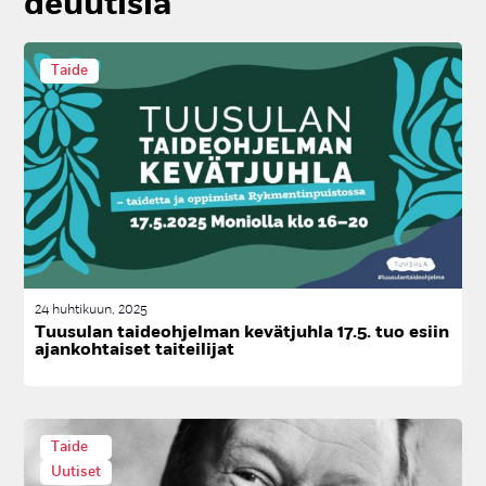
deuu­ti­sia
Taide
24 huhtikuun, 2025
Tuu­su­lan tai­deoh­jel­man ke­vät­juh­la 17.5. tuo esiin
ajan­koh­tai­set tai­tei­li­jat
Taide
Uutiset