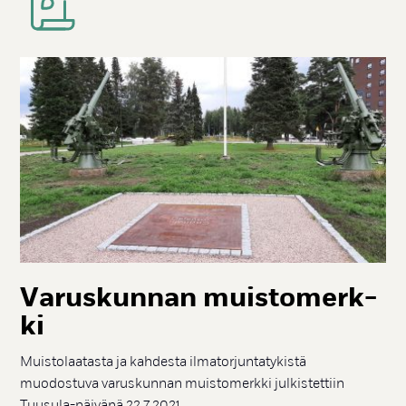
Va­rus­kun­nan muis­to­merk­
ki
Muistolaatasta ja kahdesta ilmatorjuntatykistä
muodostuva varuskunnan muistomerkki julkistettiin
Tuusula-päivänä 22.7.2021.