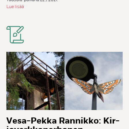
Lue lisää
Ve­sa-Pek­ka Ran­nik­ko: Kir­