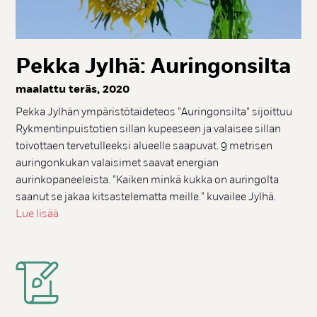
Pek­ka Jyl­hä: Au­rin­gon­sil­ta
maa­lat­tu te­räs, 2020
Pekka Jylhän ympäristötaideteos ”Auringonsilta” sijoittuu
Rykmentinpuistotien sillan kupeeseen ja valaisee sillan
toivottaen tervetulleeksi alueelle saapuvat. 9 metrisen
auringonkukan valaisimet saavat energian
aurinkopaneeleista. ”Kaiken minkä kukka on auringolta
saanut se jakaa kitsastelematta meille.” kuvailee Jylhä.
Lue lisää