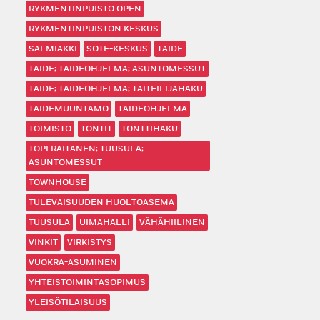
RYKMENTINPUISTO OPEN
RYKMENTINPUISTON KESKUS
SALMIAKKI
SOTE-KESKUS
TAIDE
TAIDE; TAIDEOHJELMA; ASUNTOMESSUT
TAIDE; TAIDEOHJELMA; TAITEILIJAHAKU
TAIDEMUUNTAMO
TAIDEOHJELMA
TOIMISTO
TONTIT
TONTTIHAKU
TOPI RAITANEN; TUUSULA;
ASUNTOMESSUT
TOWNHOUSE
TULEVAISUUDEN HUOLTOASEMA
TUUSULA
UIMAHALLI
VÄHÄHIILINEN
VINKIT
VIRKISTYS
VUOKRA-ASUMINEN
YHTEISTOIMINTASOPIMUS
YLEISÖTILAISUUS