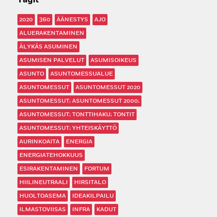
Tagit
2020
360
ÄÄNESTYS
AJO
ALUERAKENTAMINEN
ÄLYKÄS ASUMINEN
ASUMISEN PALVELUT
ASUMISOIKEUS
ASUNTO
ASUNTOMESSUALUE
ASUNTOMESSUT
ASUNTOMESSUT 2020
ASUNTOMESSUT; ASUNTOMESSUT 2000;
ASUNTOMESSUT; TONTTIHAKU; TONTIT
ASUNTOMESSUT; YHTEISKÄYTTÖ
AURINKOAITA
ENERGIA
ENERGIATEHOKKUUS
ESIRAKENTAMINEN
FORTUM
HIILINEUTRAALI
HIRSITALO
HUOLTOASEMA
IDEAKILPAILU
ILMASTOVIISAS
INFRA
KADUT