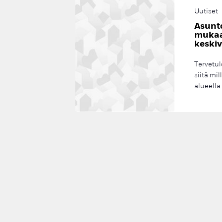
Uutiset
Asunt
mukaa
keskiv
Tervetu
siitä mi
alueella 