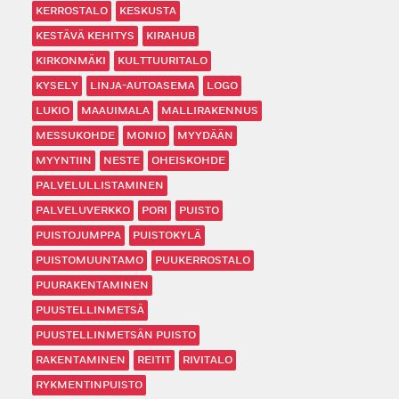
KERROSTALO
KESKUSTA
KESTÄVÄ KEHITYS
KIRAHUB
KIRKONMÄKI
KULTTUURITALO
KYSELY
LINJA-AUTOASEMA
LOGO
LUKIO
MAAUIMALA
MALLIRAKENNUS
MESSUKOHDE
MONIO
MYYDÄÄN
MYYNTIIN
NESTE
OHEISKOHDE
PALVELULLISTAMINEN
PALVELUVERKKO
PORI
PUISTO
PUISTOJUMPPA
PUISTOKYLÄ
PUISTOMUUNTAMO
PUUKERROSTALO
PUURAKENTAMINEN
PUUSTELLINMETSÄ
PUUSTELLINMETSÄN PUISTO
RAKENTAMINEN
REITIT
RIVITALO
RYKMENTINPUISTO