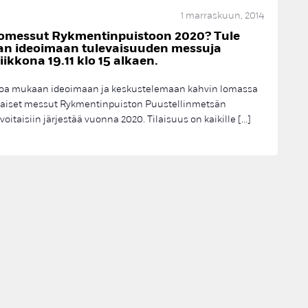
1 marraskuun, 2014
omessut Rykmentinpuistoon 2020? Tule
n ideoimaan tulevaisuuden messuja
iikkona 19.11 klo 15 alkaen.
loa mukaan ideoimaan ja keskustelemaan kahvin lomassa
llaiset messut Rykmentinpuiston Puustellinmetsän
voitaisiin järjestää vuonna 2020. Tilaisuus on kaikille […]