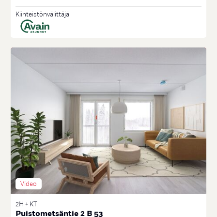
Kiinteistönvälittäjä
Video
2H + KT
Puistometsäntie 2 B 53