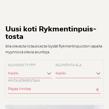
Uu­si ko­ti Ryk­men­tin­puis­
tos­ta
Alla olevasta listauksesta löydät Rykmentinpuiston vapaita
myynnissä olevia asuntoja.
ASUNNON TYYPPI
ASUINPINTA-ALA
Kaikki
Kaikki
HINTA KORKEINTAAN