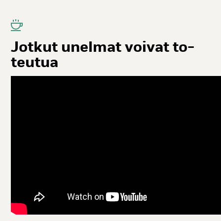
Jot­kut unel­mat voi­vat to­
teu­tua