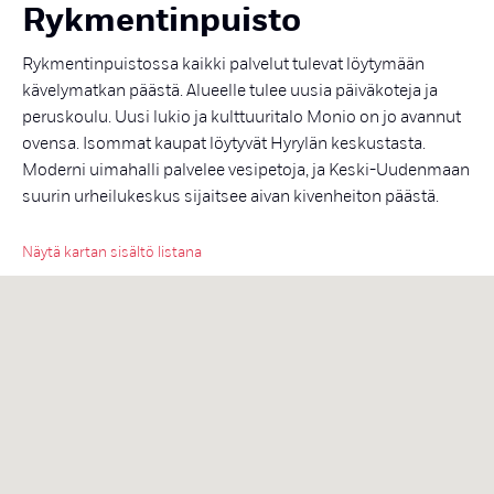
Ryk­men­tin­puis­to
Rykmentinpuistossa kaikki palvelut tulevat löytymään
kävelymatkan päästä. Alueelle tulee uusia päiväkoteja ja
peruskoulu. Uusi lukio ja kulttuuritalo Monio on jo avannut
ovensa. Isommat kaupat löytyvät Hyrylän keskustasta.
Moderni uimahalli palvelee vesipetoja, ja Keski-Uudenmaan
suurin urheilukeskus sijaitsee aivan kivenheiton päästä.
Näytä kartan sisältö listana