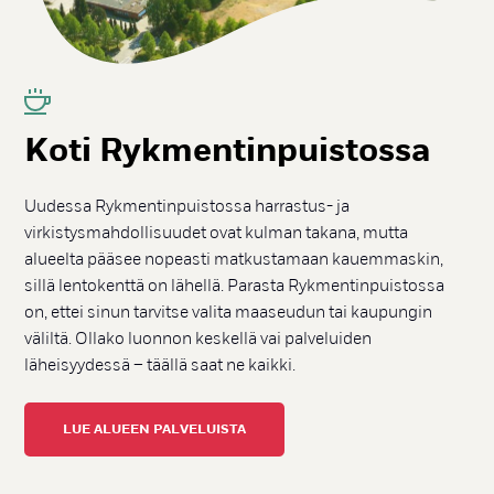
Ko­ti Ryk­men­tin­puis­tos­sa
Uudessa Rykmentinpuistossa harrastus- ja
virkistysmahdollisuudet ovat kulman takana, mutta
alueelta pääsee nopeasti matkustamaan kauemmaskin,
sillä lentokenttä on lähellä. Parasta Rykmentinpuistossa
on, ettei sinun tarvitse valita maaseudun tai kaupungin
väliltä. Ollako luonnon keskellä vai palveluiden
läheisyydessä – täällä saat ne kaikki.
LUE ALUEEN PALVELUISTA