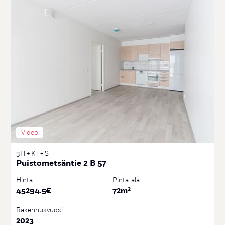
Video
3H + KT + S
Puistometsäntie 2 B 57
Hinta
Pinta-ala
2
45294.5
€
72
m
Rakennusvuosi
2023