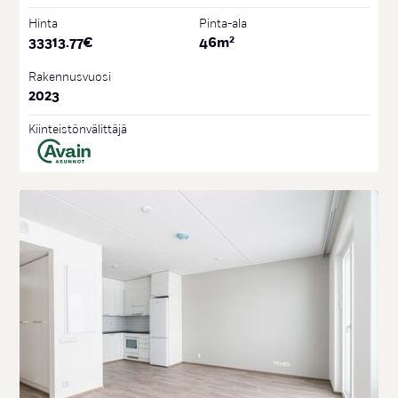
Hinta
Pinta-ala
2
33313.77
€
46
m
Rakennusvuosi
2023
Kiinteistönvälittäjä