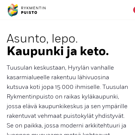
Asun­to, le­po.
Kau­pun­ki ja ke­to.
Tuusulan keskustaan, Hyrylän vanhalle
kasarmialueelle rakentuu lähivuosina
kutsuva koti jopa 15 000 ihmiselle. Tuusulan
Rykmentinpuisto on raikas kyläkaupunki,
jossa elävä kaupunkikeskus ja sen ympärille
rakentuvat vehmaat puistokylät yhdistyvät.
Se on paikka, jossa moderni arkkitehtuuri ja