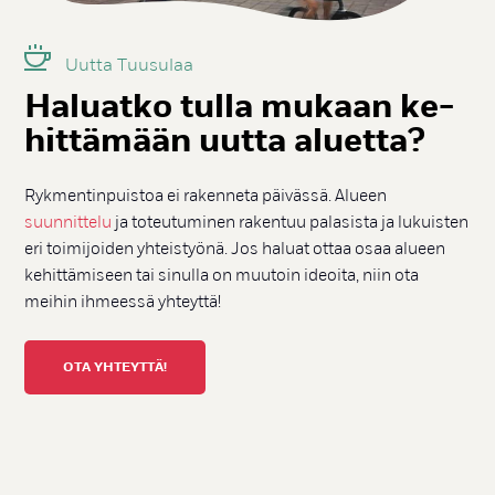
Uut­ta Tuu­su­laa
Ha­luat­ko tul­la mu­kaan ke­
hit­tä­mään uut­ta aluet­ta?
Rykmentinpuistoa ei rakenneta päivässä. Alueen
suunnittelu
ja toteutuminen rakentuu palasista ja lukuisten
eri toimijoiden yhteistyönä. Jos haluat ottaa osaa alueen
kehittämiseen tai sinulla on muutoin ideoita, niin ota
meihin ihmeessä yhteyttä!
OTA YHTEYTTÄ!