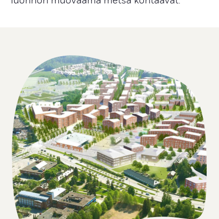
luonnon muovaama metsä kohtaavat.