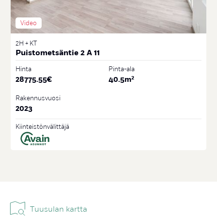
Video
2H + KT
Puistometsäntie 2 A 11
Hinta
Pinta-ala
2
28775.55
€
40.5
m
Rakennusvuosi
2023
Kiinteistönvälittäjä
Tuu­su­lan kart­ta