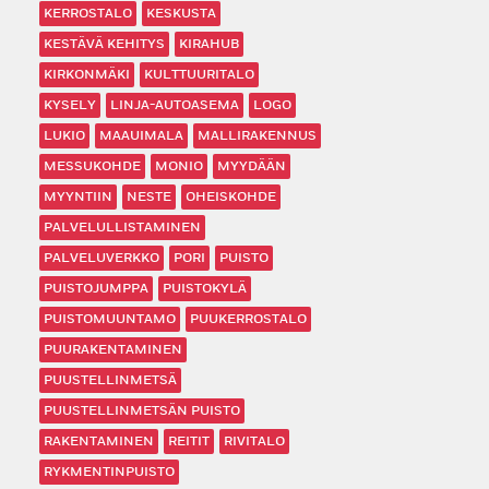
KERROSTALO
KESKUSTA
KESTÄVÄ KEHITYS
KIRAHUB
KIRKONMÄKI
KULTTUURITALO
KYSELY
LINJA-AUTOASEMA
LOGO
LUKIO
MAAUIMALA
MALLIRAKENNUS
MESSUKOHDE
MONIO
MYYDÄÄN
MYYNTIIN
NESTE
OHEISKOHDE
PALVELULLISTAMINEN
PALVELUVERKKO
PORI
PUISTO
PUISTOJUMPPA
PUISTOKYLÄ
PUISTOMUUNTAMO
PUUKERROSTALO
PUURAKENTAMINEN
PUUSTELLINMETSÄ
PUUSTELLINMETSÄN PUISTO
RAKENTAMINEN
REITIT
RIVITALO
RYKMENTINPUISTO