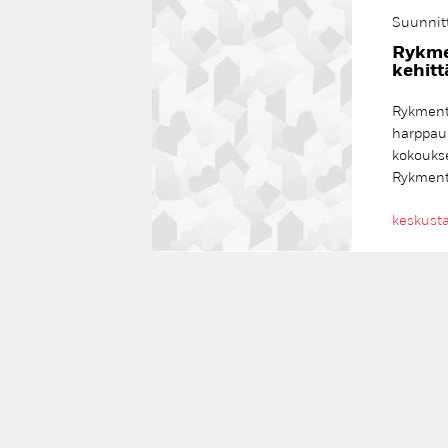
Suunnit
Rykme
kehit
Rykment
harppau
kokoukse
Rykmenti
keskust