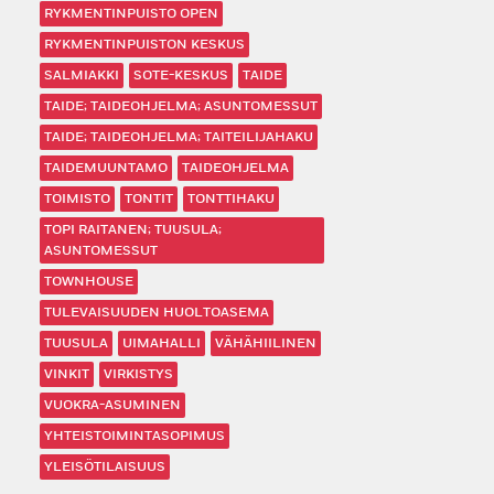
RYKMENTINPUISTO OPEN
RYKMENTINPUISTON KESKUS
SALMIAKKI
SOTE-KESKUS
TAIDE
TAIDE; TAIDEOHJELMA; ASUNTOMESSUT
TAIDE; TAIDEOHJELMA; TAITEILIJAHAKU
TAIDEMUUNTAMO
TAIDEOHJELMA
TOIMISTO
TONTIT
TONTTIHAKU
TOPI RAITANEN; TUUSULA;
ASUNTOMESSUT
TOWNHOUSE
TULEVAISUUDEN HUOLTOASEMA
TUUSULA
UIMAHALLI
VÄHÄHIILINEN
VINKIT
VIRKISTYS
VUOKRA-ASUMINEN
YHTEISTOIMINTASOPIMUS
YLEISÖTILAISUUS