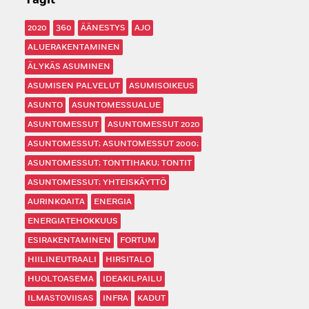
Tagit
2020
360
ÄÄNESTYS
AJO
ALUERAKENTAMINEN
ÄLYKÄS ASUMINEN
ASUMISEN PALVELUT
ASUMISOIKEUS
ASUNTO
ASUNTOMESSUALUE
ASUNTOMESSUT
ASUNTOMESSUT 2020
ASUNTOMESSUT; ASUNTOMESSUT 2000;
ASUNTOMESSUT; TONTTIHAKU; TONTIT
ASUNTOMESSUT; YHTEISKÄYTTÖ
AURINKOAITA
ENERGIA
ENERGIATEHOKKUUS
ESIRAKENTAMINEN
FORTUM
HIILINEUTRAALI
HIRSITALO
HUOLTOASEMA
IDEAKILPAILU
ILMASTOVIISAS
INFRA
KADUT