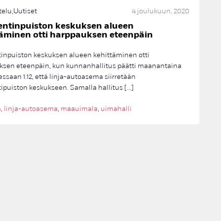
telu
,
Uutiset
4 joulukuun, 2020
ntinpuiston keskuksen alueen
täminen otti harppauksen eteenpäin
inpuiston keskuksen alueen kehittäminen otti
ksen eteenpäin, kun kunnanhallitus päätti maanantaina
ssaan 1.12, että linja-autoasema siirretään
puiston keskukseen. Samalla hallitus […]
a
,
linja-autoasema
,
maauimala
,
uimahalli