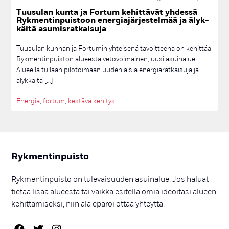
TAIDE; TAIDEOHJELMA; TAITEILIJAHAKU
TAIDEMUUNTAMO
Tuu­su­lan kun­ta ja For­tum ke­hit­tä­vät yh­des­sä
helmikuu 2021
2
TAIDEOHJELMA
TOIMISTO
TONTIT
TONTTIHAKU
Ryk­men­tin­puis­toon ener­gia­jär­jes­tel­mää ja älyk­
käi­tä asu­mis­rat­kai­su­ja
tammikuu 2021
1
TOPI RAITANEN; TUUSULA; ASUNTOMESSUT
TOWNHOUSE
joulukuu 2020
8
TULEVAISUUDEN HUOLTOASEMA
TUUSULA
UIMAHALLI
Tuusulan kunnan ja Fortumin yhteisenä tavoitteena on kehittää
VÄHÄHIILINEN
VINKIT
VIRKISTYS
VUOKRA-ASUMINEN
elokuu 2020
1
Rykmentinpuiston alueesta vetovoimainen, uusi asuinalue.
Alueella tullaan pilotoimaan uudenlaisia energiaratkaisuja ja
YHTEISTOIMINTASOPIMUS
YLEISÖTILAISUUS
heinäkuu 2020
1
älykkäitä […]
kesäkuu 2020
1
Energia
,
fortum
,
kestävä kehitys
toukokuu 2020
1
huhtikuu 2020
3
maaliskuu 2020
1
helmikuu 2020
2
Ryk­men­tin­puis­to
tammikuu 2020
3
Rykmentinpuisto on tulevaisuuden asuinalue. Jos haluat
lokakuu 2019
1
tietää lisää alueesta tai vaikka esitellä omia ideoitasi alueen
syyskuu 2019
1
kehittämiseksi, niin älä epäröi ottaa yhteyttä.
elokuu 2019
1
kesäkuu 2019
3