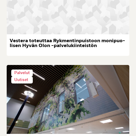
Ves­te­ra to­teut­taa Ryk­men­tin­puis­toon mo­ni­puo­
li­sen Hy­vän Olon -pal­ve­lu­kiin­teis­tön
Palvelut
Uutiset