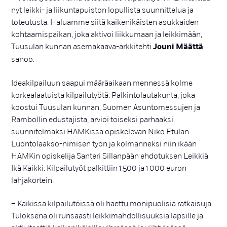
nyt leikki- ja liikuntapuiston lopullista suunnittelua ja
toteutusta. Haluamme siitä kaikenikäisten asukkaiden
kohtaamispaikan, joka aktivoi liikkumaan ja leikkimään,
Tuusulan kunnan asemakaava-arkkitehti
Jouni Määttä
sanoo.
Ideakilpailuun saapui määräaikaan mennessä kolme
korkealaatuista kilpailutyötä. Palkintolautakunta, joka
koostui Tuusulan kunnan, Suomen Asuntomessujen ja
Rambollin edustajista, arvioi toiseksi parhaaksi
suunnitelmaksi HAMKissa opiskelevan Niko Etulan
Luontolaakso-nimisen työn ja kolmanneksi niin ikään
HAMKin opiskelija Santeri Sillanpään ehdotuksen Leikkiä
Ikä Kaikki. Kilpailutyöt palkittiin 1 500 ja 1 000 euron
lahjakortein.
– Kaikissa kilpailutöissä oli haettu monipuolisia ratkaisuja.
Tuloksena oli runsaasti leikkimahdollisuuksia lapsille ja