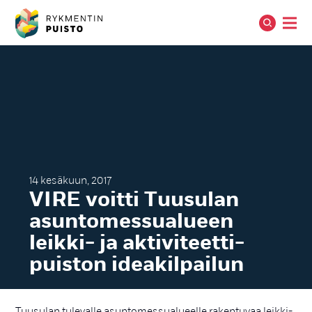
14 kesäkuun, 2017
VI­RE voit­ti Tuu­su­lan
asun­to­mes­sua­lueen
leik­ki- ja ak­ti­vi­teet­ti­
puis­ton idea­kil­pai­lun
Tuusulan tulevalle asuntomessualueelle rakentuvaa leikki-