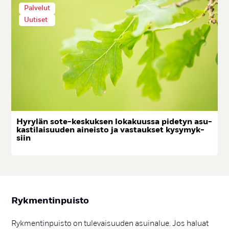
Palvelut
Uutiset
Hy­ry­län so­te-kes­kuk­sen lo­ka­kuus­sa pi­de­tyn asu­
kas­ti­lai­suu­den ai­neis­to ja vas­tauk­set ky­sy­myk­
siin
Ryk­men­tin­puis­to
Rykmentinpuisto on tulevaisuuden asuinalue. Jos haluat