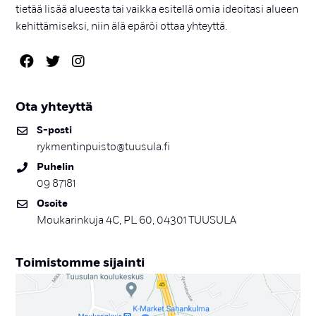
tietää lisää alueesta tai vaikka esitellä omia ideoitasi alueen
kehittämiseksi, niin älä epäröi ottaa yhteyttä.
Ota yh­teyt­tä
S-pos­ti
rykmentinpuisto@tuusula.fi
Pu­he­lin
09 87181
Osoi­te
Moukarinkuja 4C, PL 60, 04301 TUUSULA
Toi­mis­tom­me si­jain­ti