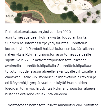
Puistokokonaisuus on yksi vuoden 2020
asuntomessualueen kulmakivistä. Tuusulan kunta,
Suomen Asuntomessut ja yhdyskuntasuunnittelun
konsulttiyhtiö Ramboll hakivat kuluneen kevään aikana
näkemyksiä Rykmentinpuiston asuntomessualueelle
sijoittuva leikki- ja aktiviteettipuiston toteutukseen
avoimella suunnittelukilpailulla. Suunnittelukilpailuun
toivottiin uudelle asuinalueelle rakentuvalle viihtyisälle ja
elämykselliselle virkistysalueelle innovatiivisia ratkaisuja
eri ikäryhmät ja ympärivuotinen käyttö huomioiden.
Ideoiden tuli myös hyödyntää Rykmentinpuiston alueen
historiaa entisenä varuskunta-alueena.
– Voittotyössä nämä toteutuivat. Kilpailutyö VIRE viitoittaa