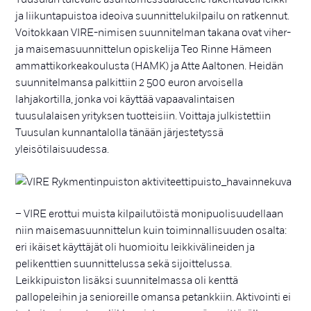
ja liikuntapuistoa ideoiva suunnittelukilpailu on ratkennut.
Voitokkaan VIRE-nimisen suunnitelman takana ovat viher-
ja maisemasuunnittelun opiskelija Teo Rinne Hämeen
ammattikorkeakoulusta (HAMK) ja Atte Aaltonen. Heidän
suunnitelmansa palkittiin 2 500 euron arvoisella
lahjakortilla, jonka voi käyttää vapaavalintaisen
tuusulalaisen yrityksen tuotteisiin. Voittaja julkistettiin
Tuusulan kunnantalolla tänään järjestetyssä
yleisötilaisuudessa.
– VIRE erottui muista kilpailutöistä monipuolisuudellaan
niin maisemasuunnittelun kuin toiminnallisuuden osalta:
eri ikäiset käyttäjät oli huomioitu leikkivälineiden ja
pelikenttien suunnittelussa sekä sijoittelussa.
Leikkipuiston lisäksi suunnitelmassa oli kenttä
pallopeleihin ja senioreille omansa petankkiin. Aktivointi ei