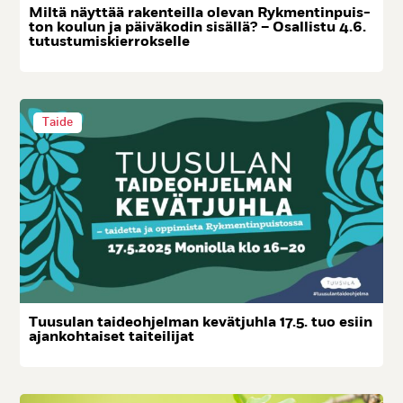
Mil­tä näyt­tää ra­ken­teil­la ole­van Ryk­men­tin­puis­
ton kou­lun ja päi­vä­ko­din si­säl­lä? – Osal­lis­tu 4.6.
tu­tus­tu­mis­kier­rok­sel­le
Taide
Tuu­su­lan tai­deoh­jel­man ke­vät­juh­la 17.5. tuo esiin
ajan­koh­tai­set tai­tei­li­jat