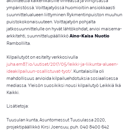
aktiviteettiä kaikenikäisille vihreässä ja viihtyisässä
ympäristössä. Voittajatyössä huomioitiin ansiokkaasti
suunnittelualueen liittyminen Rykmentinpuiston muuhun
puistokokonaisuuteen. Voittajatyön pohjalta
jatkosuunnittelulle on hyvät lähtökohdat, arvioi maisema-
arkkitehti, suunnittelupäällikkö
Aino-Kaisa Nuotio
Rambollilta.
Kilpailutyöt on esitelty verkkosivulla
juha.em87.io/uutiset/2017/05/leikki-ja-liikunta-alueen-
ideakilpailuun-osallistuvat-tyot/
. Kuntalaisilla oli
mahdollisuus arvioida kilpailuehdotuksia sosiaalisessa
mediassa. Yleisön suosikiksi nousi kilpailutyö Leikkiä Ikä
Kaikki.
Lisätietoja:
Tuusulan kunta, Asuntomessut Tuusulassa 2020,
projektipäällikkö Kirsi Joensuu, puh. 040 8400 642