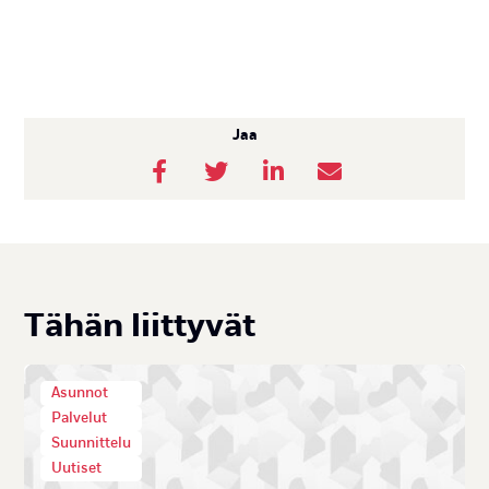
Jaa
Tä­hän liit­ty­vät
Asunnot
Palvelut
Suunnittelu
Uutiset