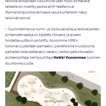
tarkoita ainoastaan liikkumista vaan myös esittävälle
taiteelle oli mietitty paikka amfi-teatterissa.
Rykmentinpuistoa leimaava varuskuntahenki näkyi
leikkivälineissä.
– Suunnitelmassa nurmi- ja istutusalueita ja leikkialueiden
pintamateriaaleja oli käytetty rikkaasti ja alueen
hoidettavuutta oli pohdittu. Arvioimme VIREn
kokonaisuudeltaan parhaaksi, pienehköillä muutoksilla
parhaiten toteutettavaksi ideaksi, kertoo palkintoraadin
puheenjohtaja, kehitysjohtaja
Heikki Vuorenmaa
Suomen
Asuntomessuilta.