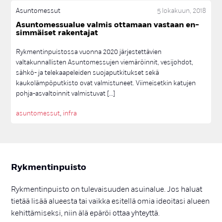
TAIDE
TAIDE; TAIDEOHJELMA; ASUNTOMESSUT
Asuntomessut
5 lokakuun, 2018
maaliskuu 2021
3
TAIDE; TAIDEOHJELMA; TAITEILIJAHAKU
TAIDEMUUNTAMO
Asun­to­mes­sua­lue val­mis ot­ta­maan vas­taan en­
helmikuu 2021
2
TAIDEOHJELMA
TOIMISTO
TONTIT
TONTTIHAKU
sim­mäi­set ra­ken­ta­jat
tammikuu 2021
1
TOPI RAITANEN; TUUSULA; ASUNTOMESSUT
TOWNHOUSE
Rykmentinpuistossa vuonna 2020 järjestettävien
joulukuu 2020
8
TULEVAISUUDEN HUOLTOASEMA
TUUSULA
UIMAHALLI
valtakunnallisten Asuntomessujen viemäröinnit, vesijohdot,
VÄHÄHIILINEN
VINKIT
VIRKISTYS
VUOKRA-ASUMINEN
elokuu 2020
1
sähkö- ja telekaapeleiden suojaputkitukset sekä
kaukolämpöputkisto ovat valmistuneet. Viimeisetkin katujen
YHTEISTOIMINTASOPIMUS
YLEISÖTILAISUUS
heinäkuu 2020
1
pohja-asvaltoinnit valmistuvat […]
kesäkuu 2020
1
asuntomessut
,
infra
toukokuu 2020
1
huhtikuu 2020
3
maaliskuu 2020
1
helmikuu 2020
2
Ryk­men­tin­puis­to
tammikuu 2020
3
Rykmentinpuisto on tulevaisuuden asuinalue. Jos haluat
lokakuu 2019
1
tietää lisää alueesta tai vaikka esitellä omia ideoitasi alueen
syyskuu 2019
1
kehittämiseksi, niin älä epäröi ottaa yhteyttä.
elokuu 2019
1