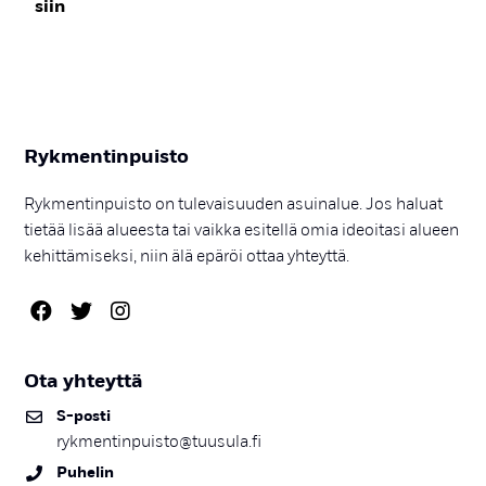
siin
Ryk­men­tin­puis­to
Rykmentinpuisto on tulevaisuuden asuinalue. Jos haluat
tietää lisää alueesta tai vaikka esitellä omia ideoitasi alueen
kehittämiseksi, niin älä epäröi ottaa yhteyttä.
Ota yh­teyt­tä
S-pos­ti
rykmentinpuisto@tuusula.fi
Pu­he­lin