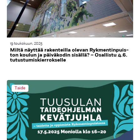
19 toukokuun, 2025
Mil­tä näyt­tää ra­ken­teil­la ole­van Ryk­men­tin­puis­
ton kou­lun ja päi­vä­ko­din si­säl­lä? – Osal­lis­tu 4.6.
tu­tus­tu­mis­kier­rok­sel­le
Taide