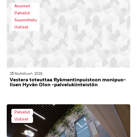
Asunnot
Palvelut
Suunnittelu
Uutiset
26 toukokuun, 2025
Ves­te­ra to­teut­taa Ryk­men­tin­puis­toon mo­ni­puo­
li­sen Hy­vän Olon -pal­ve­lu­kiin­teis­tön
Palvelut
Uutiset