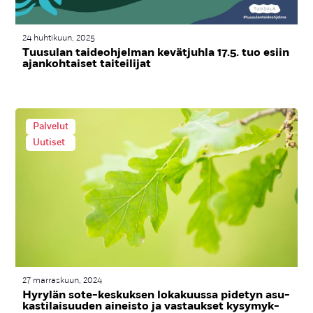
24 huhtikuun, 2025
Tuu­su­lan tai­deoh­jel­man ke­vät­juh­la 17.5. tuo esiin
ajan­koh­tai­set tai­tei­li­jat
Palvelut
Uutiset
27 marraskuun, 2024
Hy­ry­län so­te-kes­kuk­sen lo­ka­kuus­sa pi­de­tyn asu­
kas­ti­lai­suu­den ai­neis­to ja vas­tauk­set ky­sy­myk­