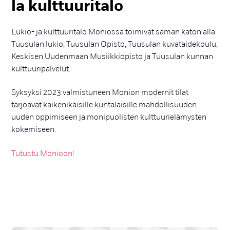
la kult­tuu­ri­ta­lo
Lukio- ja kulttuuritalo Moniossa toimivat saman katon alla
Tuusulan lukio, Tuusulan Opisto, Tuusulan kuvataidekoulu,
Keskisen Uudenmaan Musiikkiopisto ja Tuusulan kunnan
kulttuuripalvelut.
Syksyksi 2023 valmistuneen Monion modernit tilat
tarjoavat kaikenikäisille kuntalaisille mahdollisuuden
uuden oppimiseen ja monipuolisten kulttuurielämysten
kokemiseen.
Tutustu Monioon!