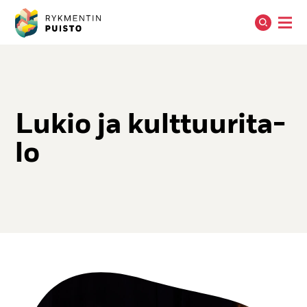
Lu­kio ja kult­tuu­ri­ta­
lo