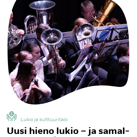
Lu­kio ja kult­tuu­ri­ta­lo
Uu­si hie­no lu­kio – ja sa­mal­