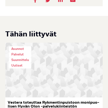
Tä­hän liit­ty­vät
Asunnot
Palvelut
Suunnittelu
Uutiset
Ves­te­ra to­teut­taa Ryk­men­tin­puis­toon mo­ni­puo­
li­sen Hy­vän Olon -pal­ve­lu­kiin­teis­tön