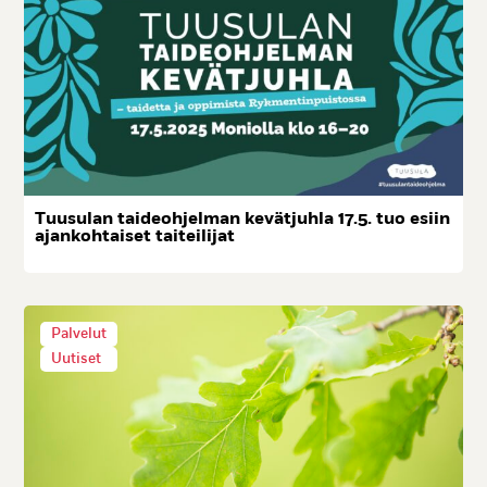
Tuu­su­lan tai­deoh­jel­man ke­vät­juh­la 17.5. tuo esiin
ajan­koh­tai­set tai­tei­li­jat
Palvelut
Uutiset