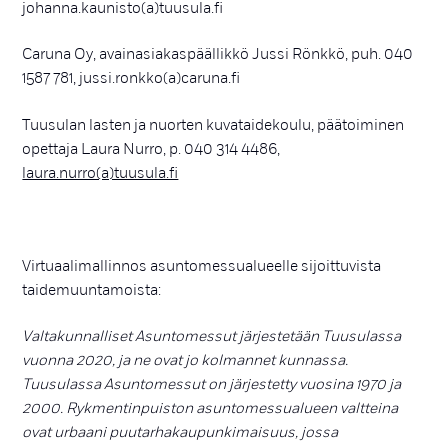
johanna.kaunisto(a)tuusula.fi
Caruna Oy, avainasiakaspäällikkö Jussi Rönkkö, puh. 040
1587 781, jussi.ronkko(a)caruna.fi
Tuusulan lasten ja nuorten kuvataidekoulu, päätoiminen
opettaja Laura Nurro, p. 040 314 4486,
laura.nurro(a)tuusula.fi
Virtuaalimallinnos asuntomessualueelle sijoittuvista
taidemuuntamoista:
Valtakunnalliset Asuntomessut järjestetään Tuusulassa
vuonna 2020, ja ne ovat jo kolmannet kunnassa.
Tuusulassa Asuntomessut on järjestetty vuosina 1970 ja
2000. Rykmentinpuiston asuntomessualueen valtteina
ovat urbaani puutarhakaupunkimaisuus, jossa