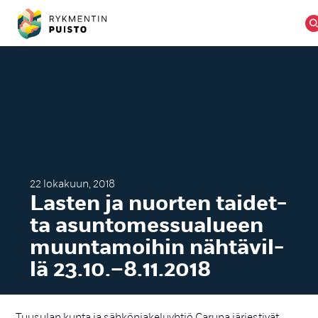
22 lokakuun, 2018
Las­ten ja nuor­ten tai­det­
ta asun­to­mes­sua­lueen
muun­ta­moi­hin näh­tä­vil­
lä 23.10.–8.11.2018
Tuusulan kunta ja sähkönjakeluyhtiö Caruna järjestivät