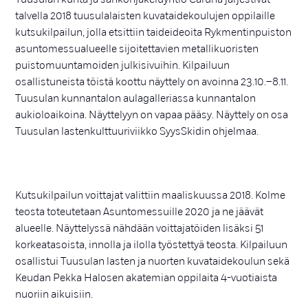
talvella 2018 tuusulalaisten kuvataidekoulujen oppilaille
kutsukilpailun, jolla etsittiin taideideoita Rykmentinpuiston
asuntomessualueelle sijoitettavien metallikuoristen
puistomuuntamoiden julkisivuihin. Kilpailuun
osallistuneista töistä koottu näyttely on avoinna 23.10.–8.11.
Tuusulan kunnantalon aulagalleriassa kunnantalon
aukioloaikoina. Näyttelyyn on vapaa pääsy. Näyttely on osa
Tuusulan lastenkulttuuriviikko SyysSkidin ohjelmaa.
Kutsukilpailun voittajat valittiin maaliskuussa 2018. Kolme
teosta toteutetaan Asuntomessuille 2020 ja ne jäävät
alueelle. Näyttelyssä nähdään voittajatöiden lisäksi 51
korkeatasoista, innolla ja ilolla työstettyä teosta. Kilpailuun
osallistui Tuusulan lasten ja nuorten kuvataidekoulun sekä
Keudan Pekka Halosen akatemian oppilaita 4-vuotiaista
nuoriin aikuisiin.