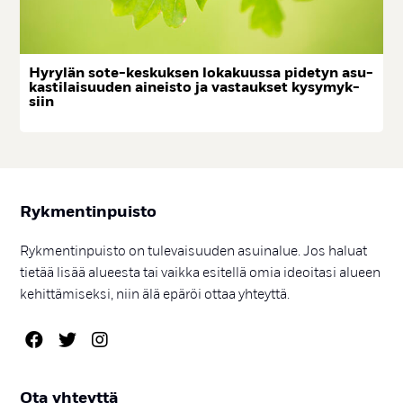
Hy­ry­län so­te-kes­kuk­sen lo­ka­kuus­sa pi­de­tyn asu­
kas­ti­lai­suu­den ai­neis­to ja vas­tauk­set ky­sy­myk­
siin
Ryk­men­tin­puis­to
Rykmentinpuisto on tulevaisuuden asuinalue. Jos haluat
tietää lisää alueesta tai vaikka esitellä omia ideoitasi alueen
kehittämiseksi, niin älä epäröi ottaa yhteyttä.
Ota yh­teyt­tä