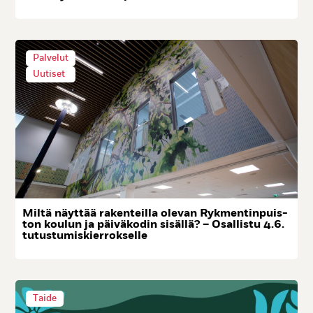
Palvelut
Uutiset
Mil­tä näyt­tää ra­ken­teil­la ole­van Ryk­men­tin­puis­
ton kou­lun ja päi­vä­ko­din si­säl­lä? – Osal­lis­tu 4.6.
tu­tus­tu­mis­kier­rok­sel­le
Taide