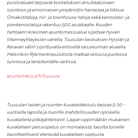
puistoalueet tarjoavat kosketuksen ainutlaatuiseen
luontoon ja erinomaisen ympäristön harrastaa ja liikkua.
Omakotitaloja, rivi- ja townhouse-taloja sekä kerrostalo- ja
pienkerrostaloja rakentuu 500 asukkaalle. Kuuden
hehtaarin kokoinen asuntomessualue sijaitsee hyvien
liikenneyhteyksien varrella, Tuusulan keskuksen Hyrylän ja
Keravan väliin sijoittuvalla entisellä varuskunnan alueella.
Helsinkiin Rykmentinpuistosta matkaa reilussa puolessa
tunnissa ja lentokentälle vartissa.
asuntomessut.fi/tuusula
Tuusulan lasten ja nuorten kuvataidekoulu tarjoaa 5-20 -
vuotiaille lapsille ja nuorille mahdollisuuden opiskella
kuvataiteita pitkäjänteisesti. Laajan oppimäärän mukainen
kuvataiteen perusopetus on monialaista, tasolta toiselle
tavoitteellisesti etenevää kuvataiteen opetusta.