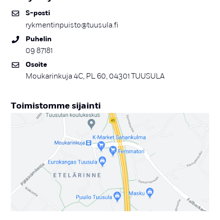
S-pos­ti
rykmentinpuisto@tuusula.fi
Pu­he­lin
09 87181
Osoi­te
Moukarinkuja 4C, PL 60, 04301 TUUSULA
Toi­mis­tom­me si­jain­ti