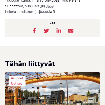
Tuusulan kunta, infran projektipäällikkö Helena
Sundström, puh. 040 314 3559,
helena.sundstrom[at]tuusula.fi
Jaa
Tä­hän liit­ty­vät
Asunnot
Uutiset