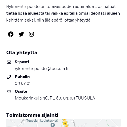
Rykmentinpuisto on tulevaisuuden asuinalue. Jos haluat
tietää lisää alueesta tai vaikka esitellä omia ideoitasi alueen
kehittämiseksi, niin älä epäröi ottaa yhteyttä.
Ota yh­teyt­tä
S-pos­ti
rykmentinpuisto@tuusula.fi
Pu­he­lin
09 87181
Osoi­te
Moukarinkuja 4C, PL 60, 04301 TUUSULA
Toi­mis­tom­me si­jain­ti