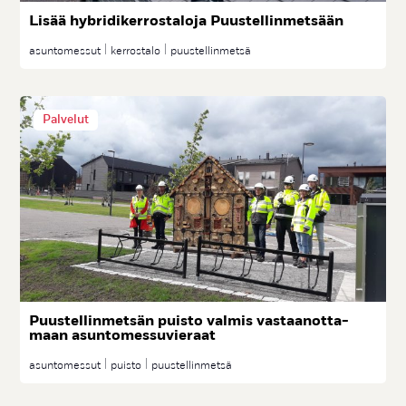
Li­sää hyb­ri­di­ker­ros­ta­lo­ja Puus­tel­lin­met­sään
asuntomessut
kerrostalo
puustellinmetsä
Palvelut
Puus­tel­lin­met­sän puis­to val­mis vas­taa­not­ta­
maan asun­to­mes­su­vie­raat
asuntomessut
puisto
puustellinmetsä