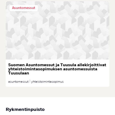
Asuntomessut
Suo­men Asun­to­mes­sut ja Tuu­su­la al­le­kir­joit­ti­vat
yh­teis­toi­min­ta­so­pi­muk­sen asun­to­mes­suis­ta
Tuu­su­laan
asuntomessut
yhteistoimintasopimus
Ryk­men­tin­puis­to