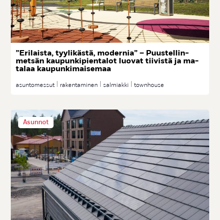
”Eri­lais­ta, tyy­li­käs­tä, mo­der­nia” – Puus­tel­lin­
met­sän kau­pun­ki­pien­ta­lot luo­vat tii­vis­tä ja ma­
ta­laa kau­pun­ki­mai­se­maa
asuntomessut
rakentaminen
salmiakki
townhouse
Asunnot