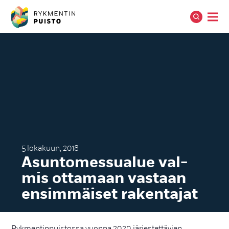
5 lokakuun, 2018
Asun­to­mes­sua­lue val­
mis ot­ta­maan vas­taan
en­sim­mäi­set ra­ken­ta­jat
Rykmentinpuistossa vuonna 2020 järjestettävien