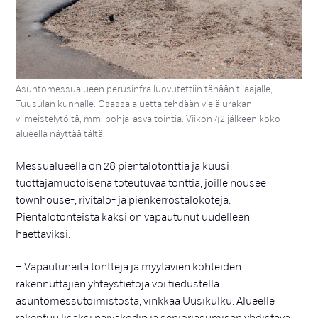
Asuntomessualueen perusinfra luovutettiin tänään tilaajalle,
Tuusulan kunnalle. Osassa aluetta tehdään vielä urakan
viimeistelytöitä, mm. pohja-asvaltointia. Viikon 42 jälkeen koko
alueella näyttää tältä.
Messualueella on 28 pientalotonttia ja kuusi
tuottajamuotoisena toteutuvaa tonttia, joille nousee
townhouse-, rivitalo- ja pienkerrostalokoteja.
Pientalotonteista kaksi on vapautunut uudelleen
haettaviksi.
– Vapautuneita tontteja ja myytävien kohteiden
rakennuttajien yhteystietoja voi tiedustella
asuntomessutoimistosta, vinkkaa Uusikulku. Alueelle