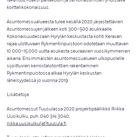
rakentuu lisäksi päiväkodin ja senioriasumisen yhdistävä
korttelikokonaisuus.
Asuntomessualueesta tulee kesällä 2020 järjestettävien
Asuntomessujen jälkeen koti 300–500 asukkaalle.
Kokonaisuudessaan Hyrylän keskustasta kohti Keravan
rajaa ulottuvaan Rykmentinpuistoon odotetaan muuttavan
10 000–15 000 uutta asukasta seuraavien vuosikymmenien
aikana. Ensimmäisten asuntomessualueen ulkopuolelle
sijoittuvien kerrostalotonttien rakentaminen
Rykmentinpuistossa alkaa Hyrylän keskustan
läheisyydessä jo vuonna 2019.
Lisätietoja:
Asuntomessut Tuusulassa 2020 projektipäällikkö Riikka
Uusikulku, puh. 040 314 3040,
riikka.uusikulku[at]tuusula.fi