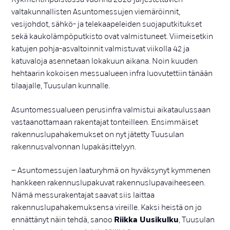
valtakunnallisten Asuntomessujen viemäröinnit,
vesijohdot, sähkö- ja telekaapeleiden suojaputkitukset
sekä kaukolämpöputkisto ovat valmistuneet. Viimeisetkin
katujen pohja-asvaltoinnit valmistuvat viikolla 42 ja
katuvaloja asennetaan lokakuun aikana. Noin kuuden
hehtaarin kokoisen messualueen infra luovutettiin tänään
tilaajalle, Tuusulan kunnalle.
Asuntomessualueen perusinfra valmistui aikataulussaan
vastaanottamaan rakentajat tonteilleen. Ensimmäiset
rakennuslupahakemukset on nyt jätetty Tuusulan
rakennusvalvonnan lupakäsittelyyn.
– Asuntomessujen laaturyhmä on hyväksynyt kymmenen
hankkeen rakennuslupakuvat rakennuslupavaiheeseen.
Nämä messurakentajat saavat siis laittaa
rakennuslupahakemuksensa vireille. Kaksi heistä on jo
ennättänyt näin tehdä, sanoo
Riikka Uusikulku
, Tuusulan