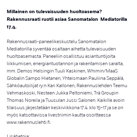
Millainen on tulevaisuuden huoltoasema?
Rakennusraati ruotii asiaa Sanomatalon Mediatorilla
17.4.
Rakennusraati-paneelikeskustelu Sanomatalon
Mediatorilla syventää osaltaan aihetta tulevaisuuden
huoltoasemasta. Paneeliin osallistuu asiantuntijoita
liikkumisen, energiantuotannon ja rakentamisen saralta,
mm. Demos Helsingin Tuuli Kaskinen, Whimin/MaaS
Globalin Sampo Hietanen, Yhteismaan Pauliina Seppälä,
Sähköautoilijat ry:n Kari Kallonen, Rakennuslehden Teemu
Vehmaskoski, Nesteen Jukka Peltoniemi, Trä Groupin
Thomas Noreila ja Tuusulan Jussi Salonen. Kaikille avoin
tilaisuus järjestetään keskiviikkona 17.4. klo 15–17 ja se on
myös katsottavissa livestriimin kautta osoitteessa
www.rakennuslehti.fi.
Lisätietoja: