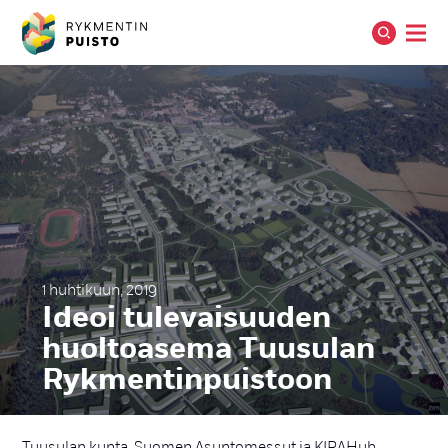
1 huhtikuun, 2019
Ideoi tu­le­vai­suu­den
huol­toa­se­ma Tuu­su­lan
Ryk­men­tin­puis­toon
Tuusulan kunta, Suomen Asuntomessut ja KIRAHub