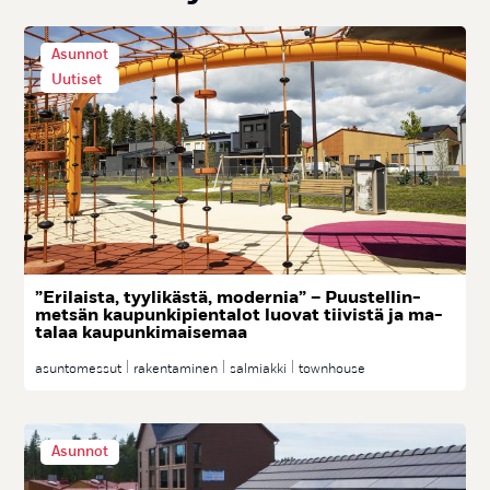
Asunnot
Uutiset
”Eri­lais­ta, tyy­li­käs­tä, mo­der­nia” – Puus­tel­lin­
met­sän kau­pun­ki­pien­ta­lot luo­vat tii­vis­tä ja ma­
ta­laa kau­pun­ki­mai­se­maa
asuntomessut
rakentaminen
salmiakki
townhouse
Asunnot