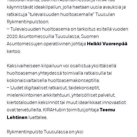
käynnistävät ideakilpailun, jolla haetaan uusia avauksia ja
ratkaisuja “tulevaisuuden huoltoasemalle” Tuusulan
Rykmentinpuistoon.
– Tulevaisuuden huoltoasema on tarkoitus esitellä vuoden
2020 Asuntomessuilla Tuusulassa, Suomen
Asuntomessujen operatiivinen johtaja
Heikki Vuorenpää
kertoo.
Kaksivaiheiseen kilpailuun voi osallistua yksittäisellä
huoltoaseman yhteydessä toimivalla ratkaisulla tai
kokonaisvaltaisella huoltoasemakonseptilla.
– Uudet digitaaliset ratkaisut, taidekonseptit,
mielenkiintoinen arkkitehtuuri, yhteisölliset palvelut,
kiertotalouden keksinnöt tai muut idearikkaat innovaatiot
ovat tervetulleita, KIRAHubin toimitusjohtaja
Teemu
Lehtinen
luettelee.
Rykmentinpuisto Tuusulassa on yksi