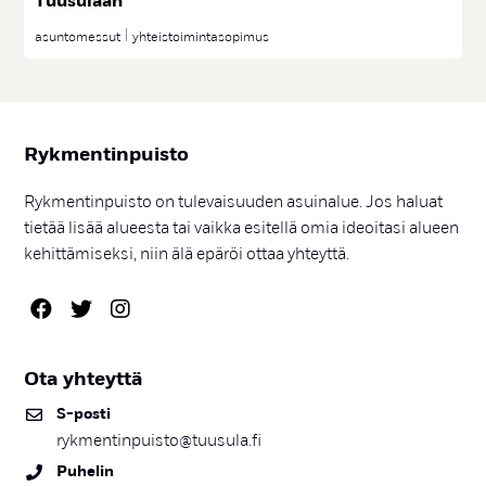
Tuu­su­laan
asuntomessut
yhteistoimintasopimus
Ryk­men­tin­puis­to
Rykmentinpuisto on tulevaisuuden asuinalue. Jos haluat
tietää lisää alueesta tai vaikka esitellä omia ideoitasi alueen
kehittämiseksi, niin älä epäröi ottaa yhteyttä.
Ota yh­teyt­tä
S-pos­ti
rykmentinpuisto@tuusula.fi
Pu­he­lin