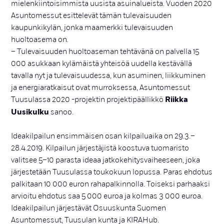
mielenkiintoisimmista uusista asuinalueista. Vuoden 2020
Asuntomessut esittelevät tämän tulevaisuuden
kaupunkikylän, jonka maamerkki tulevaisuuden
huoltoasema on.
– Tulevaisuuden huoltoaseman tehtävänä on palvella 15
000 asukkaan kylämäistä yhteisöä uudella kestävällä
tavalla nyt ja tulevaisuudessa, kun asuminen, liikkuminen
ja energiaratkaisut ovat murroksessa, Asuntomessut
Tuusulassa 2020 -projektin projektipäällikkö
Riikka
Uusikulku
sanoo.
Ideakilpailun ensimmäisen osan kilpailuaika on 29.3.–
28.4.2019. Kilpailun järjestäjistä koostuva tuomaristo
valitsee 5–10 parasta ideaa jatkokehitysvaiheeseen, joka
järjestetään Tuusulassa toukokuun lopussa. Paras ehdotus
palkitaan 10 000 euron rahapalkinnolla. Toiseksi parhaaksi
arvioitu ehdotus saa 5 000 euroa ja kolmas 3 000 euroa.
Ideakilpailun järjestävät Osuuskunta Suomen
Asuntomessut, Tuusulan kunta ja KIRAHub.