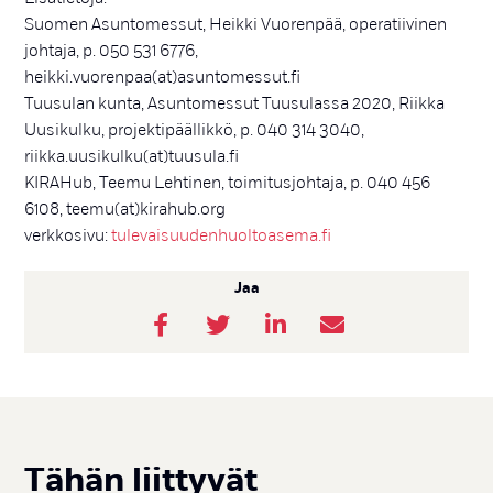
Suomen Asuntomessut, Heikki Vuorenpää, operatiivinen
johtaja, p. 050 531 6776,
heikki.vuorenpaa(at)asuntomessut.fi
Tuusulan kunta, Asuntomessut Tuusulassa 2020, Riikka
Uusikulku, projektipäällikkö, p. 040 314 3040,
riikka.uusikulku(at)tuusula.fi
KIRAHub, Teemu Lehtinen, toimitusjohtaja, p. 040 456
6108, teemu(at)kirahub.org
verkkosivu:
tulevaisuudenhuoltoasema.fi
Jaa
Tä­hän liit­ty­vät