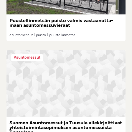
Puus­tel­lin­met­sän puis­to val­mis vas­taa­not­ta­
maan asun­to­mes­su­vie­raat
asuntomessut
puisto
puustellinmetsä
Asuntomessut
Suo­men Asun­to­mes­sut ja Tuu­su­la al­le­kir­joit­ti­vat
yh­teis­toi­min­ta­so­pi­muk­sen asun­to­mes­suis­ta