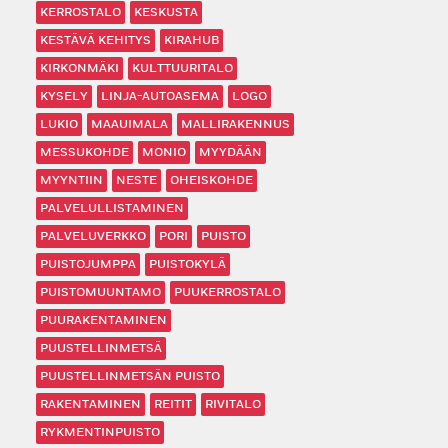
KERROSTALO
KESKUSTA
KESTÄVÄ KEHITYS
KIRAHUB
KIRKONMÄKI
KULTTUURITALO
KYSELY
LINJA-AUTOASEMA
LOGO
LUKIO
MAAUIMALA
MALLIRAKENNUS
MESSUKOHDE
MONIO
MYYDÄÄN
MYYNTIIN
NESTE
OHEISKOHDE
PALVELULLISTAMINEN
PALVELUVERKKO
PORI
PUISTO
PUISTOJUMPPA
PUISTOKYLÄ
PUISTOMUUNTAMO
PUUKERROSTALO
PUURAKENTAMINEN
PUUSTELLINMETSÄ
PUUSTELLINMETSÄN PUISTO
RAKENTAMINEN
REITIT
RIVITALO
RYKMENTINPUISTO