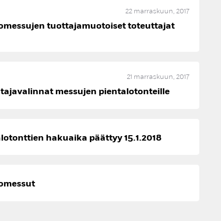
22 marraskuun, 2017
messujen tuottajamuotoiset toteuttajat
u
21 marraskuun, 2017
ajavalinnat messujen pientalotonteille
lotonttien hakuaika päättyy 15.1.2018
omessut