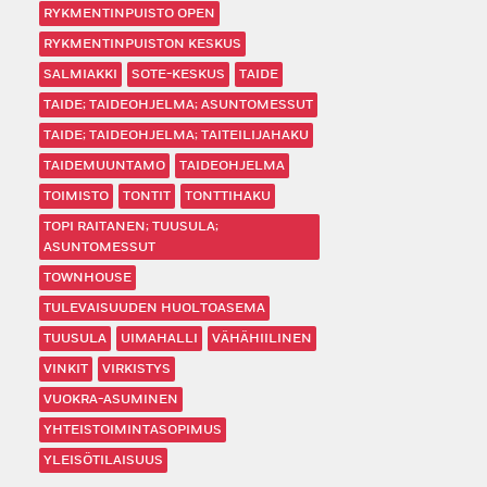
RYKMENTINPUISTO OPEN
RYKMENTINPUISTON KESKUS
SALMIAKKI
SOTE-KESKUS
TAIDE
TAIDE; TAIDEOHJELMA; ASUNTOMESSUT
TAIDE; TAIDEOHJELMA; TAITEILIJAHAKU
TAIDEMUUNTAMO
TAIDEOHJELMA
TOIMISTO
TONTIT
TONTTIHAKU
TOPI RAITANEN; TUUSULA;
ASUNTOMESSUT
TOWNHOUSE
TULEVAISUUDEN HUOLTOASEMA
TUUSULA
UIMAHALLI
VÄHÄHIILINEN
VINKIT
VIRKISTYS
VUOKRA-ASUMINEN
YHTEISTOIMINTASOPIMUS
YLEISÖTILAISUUS