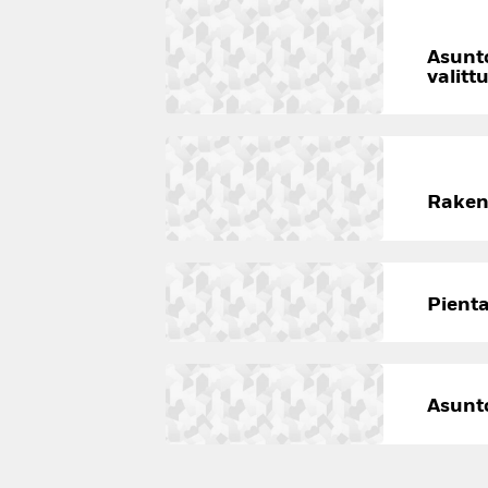
Asunto
valitt
Rakent
Pienta
Asunt