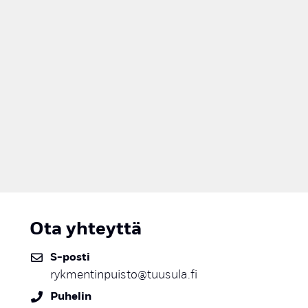
Ota yhteyttä
S-posti
rykmentinpuisto@tuusula.fi
Puhelin