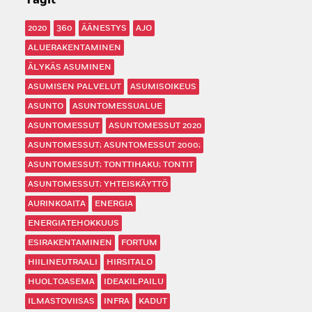
Tagit
2020
360
ÄÄNESTYS
AJO
ALUERAKENTAMINEN
ÄLYKÄS ASUMINEN
ASUMISEN PALVELUT
ASUMISOIKEUS
ASUNTO
ASUNTOMESSUALUE
ASUNTOMESSUT
ASUNTOMESSUT 2020
ASUNTOMESSUT; ASUNTOMESSUT 2000;
ASUNTOMESSUT; TONTTIHAKU; TONTIT
ASUNTOMESSUT; YHTEISKÄYTTÖ
AURINKOAITA
ENERGIA
ENERGIATEHOKKUUS
ESIRAKENTAMINEN
FORTUM
HIILINEUTRAALI
HIRSITALO
HUOLTOASEMA
IDEAKILPAILU
ILMASTOVIISAS
INFRA
KADUT