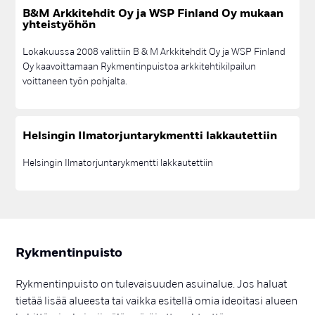
TAIDE
TAIDE; TAIDEOHJELMA; ASUNTOMESSUT
B&M Ark­ki­teh­dit Oy ja WSP Fin­land Oy mu­kaan
yh­teis­työ­hön
TAIDE; TAIDEOHJELMA; TAITEILIJAHAKU
TAIDEMUUNTAMO
TAIDEOHJELMA
TOIMISTO
TONTIT
TONTTIHAKU
Lokakuussa 2008 valittiin B & M Arkkitehdit Oy ja WSP Finland
TOPI RAITANEN; TUUSULA; ASUNTOMESSUT
TOWNHOUSE
Oy kaavoittamaan Rykmentinpuistoa arkkitehtikilpailun
voittaneen työn pohjalta.
TULEVAISUUDEN HUOLTOASEMA
TUUSULA
UIMAHALLI
VÄHÄHIILINEN
VINKIT
VIRKISTYS
VUOKRA-ASUMINEN
YHTEISTOIMINTASOPIMUS
YLEISÖTILAISUUS
Hel­sin­gin Il­ma­tor­jun­ta­ryk­ment­ti lak­kau­tet­tiin
Helsingin Ilmatorjuntarykmentti lakkautettiin
Ryk­men­tin­puis­to
Rykmentinpuisto on tulevaisuuden asuinalue. Jos haluat
tietää lisää alueesta tai vaikka esitellä omia ideoitasi alueen