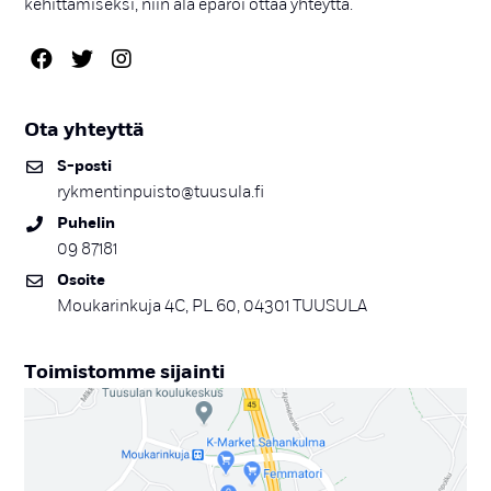
kehittämiseksi, niin älä epäröi ottaa yhteyttä.
Ota yh­teyt­tä
S-pos­ti
rykmentinpuisto@tuusula.fi
Pu­he­lin
09 87181
Osoi­te
Moukarinkuja 4C, PL 60, 04301 TUUSULA
Toi­mis­tom­me si­jain­ti