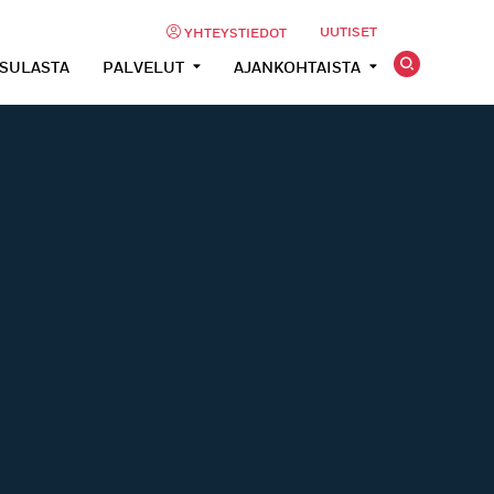
UUTISET
YHTEYSTIEDOT
USULASTA
PALVELUT
AJANKOHTAISTA