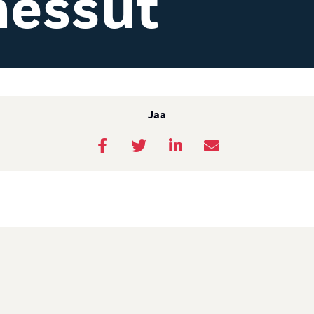
essut
Jaa