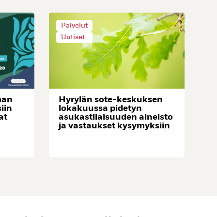
Palvelut
Uutiset
man
Hyrylän sote-keskuksen
siin
lokakuussa pidetyn
at
asukastilaisuuden aineisto
ja vastaukset kysymyksiin