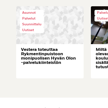
Asunnot
Palvel
Palvelut
Uutise
Suunnittelu
Uutiset
Vestera toteuttaa
Miltä
Rykmentinpuistoon
oleva
monipuolisen Hyvän Olon
koulu
-palvelukiinteistön
sisäll
tutus