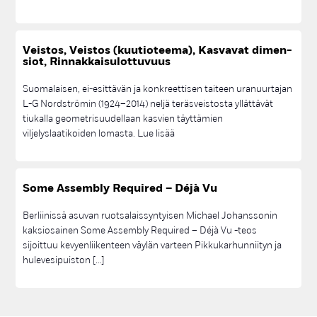
TAIDE
TAIDE; TAIDEOHJELMA; ASUNTOMESSUT
TAIDE; TAIDEOHJELMA; TAITEILIJAHAKU
TAIDEMUUNTAMO
TAIDEOHJELMA
TOIMISTO
TONTIT
TONTTIHAKU
Veis­tos, Veis­tos (kuu­tio­tee­ma), Kas­va­vat di­men­
siot, Rin­nak­kai­su­lot­tu­vuus
TOPI RAITANEN; TUUSULA; ASUNTOMESSUT
TOWNHOUSE
TULEVAISUUDEN HUOLTOASEMA
TUUSULA
UIMAHALLI
Suomalaisen, ei-esittävän ja konkreettisen taiteen uranuurtajan
VÄHÄHIILINEN
VINKIT
VIRKISTYS
VUOKRA-ASUMINEN
L-G Nordströmin (1924–2014) neljä teräsveistosta yllättävät
tiukalla geometrisuudellaan kasvien täyttämien
YHTEISTOIMINTASOPIMUS
YLEISÖTILAISUUS
viljelyslaatikoiden lomasta. Lue lisää
So­me As­semb­ly Re­qui­red – Déjà Vu
Berliinissä asuvan ruotsalaissyntyisen Michael Johanssonin
kaksiosainen Some Assembly Required – Déjà Vu -teos
sijoittuu kevyenliikenteen väylän varteen Pikkukarhunniityn ja
hulevesipuiston […]