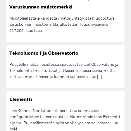
ASUNTOMESSUT; ASUNTOMESSUT 2000;
Va­rus­kun­nan muis­to­merk­ki
Luonto
kesäkuu 2019
3
ASUNTOMESSUT; TONTTIHAKU; TONTIT
Palvelut
toukokuu 2019
5
ASUNTOMESSUT; YHTEISKÄYTTÖ
AURINKOAITA
ENERGIA
Muistolaatasta ja kahdesta ilmatorjuntatykistä muodostuva
Suunnittelu
varuskunnan muistomerkki julkistettiin Tuusula-päivänä
ENERGIATEHOKKUUS
ESIRAKENTAMINEN
FORTUM
22.7.2021. Lue lisää
Taide
HIILINEUTRAALI
HIRSITALO
HUOLTOASEMA
IDEAKILPAILU
Tontit
ILMASTOVIISAS
INFRA
KADUT
KERROSTALO
KESKUSTA
Uutiset
KESTÄVÄ KEHITYS
KIRAHUB
KIRKONMÄKI
KULTTUURITALO
Tek­no­luon­to I ja Ob­ser­va­to­rio
KYSELY
LINJA-AUTOASEMA
LOGO
LUKIO
MAAUIMALA
Puustellinmetsän puistossa sijaisevat teokset Observatorio ja
MALLIRAKENNUS
MESSUKOHDE
MONIO
MYYDÄÄN
Teknoluonto I muistuttavat jättiläisen kokoisia sieniä, mutta
MYYNTIIN
NESTE
OHEISKOHDE
PALVELULLISTAMINEN
kertovat myös ihmisen ja luonnon suhteesta. Lue […]
PALVELUVERKKO
PORI
PUISTO
PUISTOJUMPPA
PUISTOKYLÄ
PUISTOMUUNTAMO
PUUKERROSTALO
Ele­ment­ti
PUURAKENTAMINEN
PUUSTELLINMETSÄ
PUUSTELLINMETSÄN PUISTO
RAKENTAMINEN
REITIT
Lars-Gunnar Nordström oli merkittävä suomalaisen
RIVITALO
RYKMENTINPUISTO
RYKMENTINPUISTO OPEN
nonfiguratiivisen taiteen edustaja. Nordströmin teos Elementti
sijoituu Puustellinmetsän puiston viljelypalstojen lomaan. Lue
RYKMENTINPUISTON KESKUS
SALMIAKKI
SOTE-KESKUS
lisää