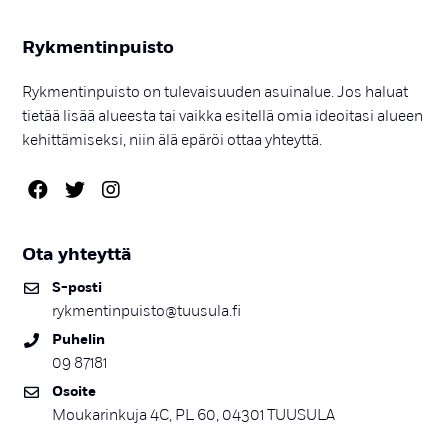
Ryk­men­tin­puis­to
Rykmentinpuisto on tulevaisuuden asuinalue. Jos haluat
tietää lisää alueesta tai vaikka esitellä omia ideoitasi alueen
kehittämiseksi, niin älä epäröi ottaa yhteyttä.
Ota yh­teyt­tä
S-pos­ti
rykmentinpuisto@tuusula.fi
Pu­he­lin
09 87181
Osoi­te
Moukarinkuja 4C, PL 60, 04301 TUUSULA