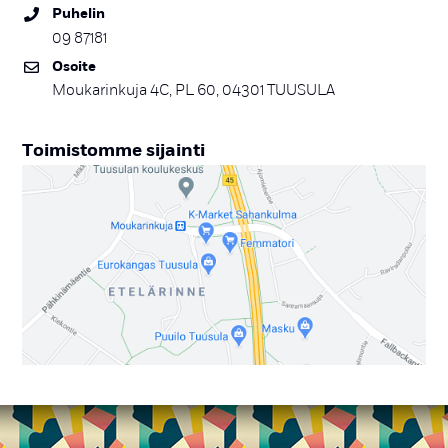
Pu­he­lin
09 87181
Osoi­te
Moukarinkuja 4C, PL 60, 04301 TUUSULA
Toi­mis­tom­me si­jain­ti