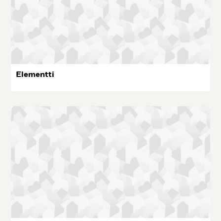
Ele­ment­ti