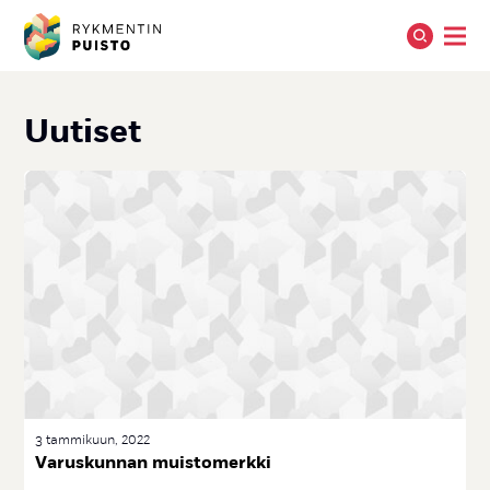
Uu­ti­set
3 tammikuun, 2022
Va­rus­kun­nan muis­to­merk­ki