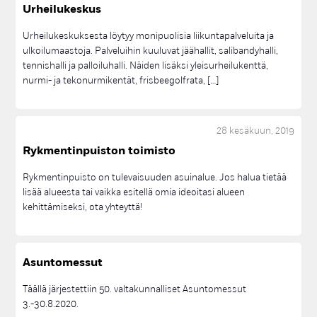
Ur­hei­lu­kes­kus
KYSELY
LINJA-AUTOASEMA
LOGO
LUKIO
MAAUIMALA
MALLIRAKENNUS
MESSUKOHDE
MONIO
MYYDÄÄN
Urheilukeskuksesta löytyy monipuolisia liikuntapalveluita ja
MYYNTIIN
NESTE
OHEISKOHDE
PALVELULLISTAMINEN
ulkoilumaastoja. Palveluihin kuuluvat jäähallit, salibandyhalli,
tennishalli ja palloiluhalli. Näiden lisäksi yleisurheilukenttä,
PALVELUVERKKO
PORI
PUISTO
PUISTOJUMPPA
nurmi- ja tekonurmikentät, frisbeegolfrata, […]
PUISTOKYLÄ
PUISTOMUUNTAMO
PUUKERROSTALO
PUURAKENTAMINEN
PUUSTELLINMETSÄ
PUUSTELLINMETSÄN PUISTO
RAKENTAMINEN
REITIT
28 kesäkuun, 2019
RIVITALO
RYKMENTINPUISTO
RYKMENTINPUISTO OPEN
Ryk­men­tin­puis­ton toi­mis­to
RYKMENTINPUISTON KESKUS
SALMIAKKI
SOTE-KESKUS
Rykmentinpuisto on tulevaisuuden asuinalue. Jos halua tietää
TAIDE
TAIDE; TAIDEOHJELMA; ASUNTOMESSUT
lisää alueesta tai vaikka esitellä omia ideoitasi alueen
TAIDE; TAIDEOHJELMA; TAITEILIJAHAKU
TAIDEMUUNTAMO
kehittämiseksi, ota yhteyttä!
TAIDEOHJELMA
TOIMISTO
TONTIT
TONTTIHAKU
TOPI RAITANEN; TUUSULA; ASUNTOMESSUT
TOWNHOUSE
Asun­to­mes­sut
TULEVAISUUDEN HUOLTOASEMA
TUUSULA
UIMAHALLI
VÄHÄHIILINEN
VINKIT
VIRKISTYS
VUOKRA-ASUMINEN
Täällä järjestettiin 50. valtakunnalliset Asuntomessut
3.-30.8.2020.
YHTEISTOIMINTASOPIMUS
YLEISÖTILAISUUS