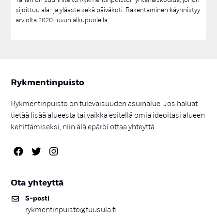
sijoittuu ala- ja yläaste sekä päiväkoti. Rakentaminen käynnistyy
arviolta 2020-luvun alkupuolella.
Ryk­men­tin­puis­to
Rykmentinpuisto on tulevaisuuden asuinalue. Jos haluat
tietää lisää alueesta tai vaikka esitellä omia ideoitasi alueen
kehittämiseksi, niin älä epäröi ottaa yhteyttä.
Ota yh­teyt­tä
S-pos­ti
rykmentinpuisto@tuusula.fi