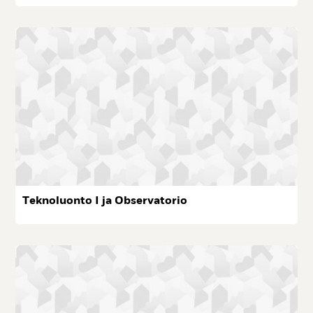
Tek­no­luon­to I ja Ob­ser­va­to­rio