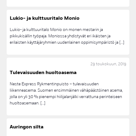
Lu­kio- ja kult­tuu­ri­ta­lo Mo­nio
Lukio- ja kulttuuritalo Monio on monen mestarin ja
pikkukisällin työpaja. Moniossa yhdistyvät eri ikäisten ja
erilaisten käyttäjäryhmien uudenlainen oppimisympäristö ja […]
29 toukokuun, 2019
Tu­le­vai­suu­den huol­toa­se­ma
Neste Express Rykmentinpuisto ‒ tulevaisuuden
liikenneasema. Suomen ensimmäinen vähäpäästöinen asema,
jolla on yli 30 % pienempi hiilijalanjälki verrattuna perinteiseen
huoltoasemaan. […]
Au­rin­gon sil­ta