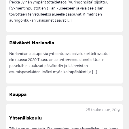
Pekka Jylhän ympäristötaideteos ”Auringonsilta” sijoittuu
Rykmentinpuistotien sillan kupeeseen ja valaisee sillan
toivottaen tervetulleeksi alueelle saapuvat. 9 metrisen
auringonkukan valaisimet saavat […]
Päi­vä­ko­ti Nor­lan­dia
Norlandian sukupolvia yhteentuova palvelukortteli avautui
elokuussa 2020 Tuusulan asuntomessualueelle. Uusiin
palveluihin kuuluvat päiväkodin ja ikäihmisten
asumispaveluiden lisäksi myös koirapäiväkoti ja […]
Kaup­pa
28 toukokuun, 2019
Yh­te­näis­kou­lu
Tähän on suunniteltu Rykmentinpuiston yhtenäiskoulua, johon