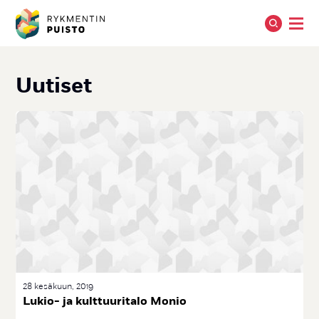
Uu­ti­set
28 kesäkuun, 2019
Lu­kio- ja kult­tuu­ri­ta­lo Mo­nio