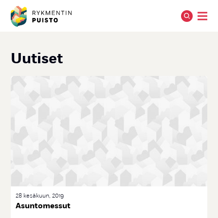
Uu­ti­set
28 kesäkuun, 2019
Asun­to­mes­sut