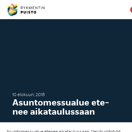
10 elokuun, 2018
Asun­to­mes­sua­lue ete­
nee ai­ka­tau­lus­saan
Asuntomessualue etenee aikataulussaan. Vesihuoltotyöt