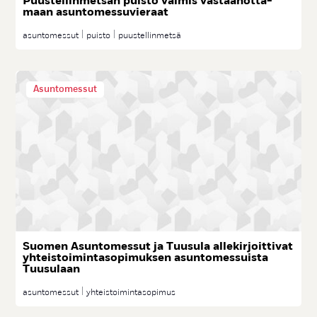
Puus­tel­lin­met­sän puis­to val­mis vas­taa­not­ta­
maan asun­to­mes­su­vie­raat
asuntomessut
puisto
puustellinmetsä
Asuntomessut
Suo­men Asun­to­mes­sut ja Tuu­su­la al­le­kir­joit­ti­vat
yh­teis­toi­min­ta­so­pi­muk­sen asun­to­mes­suis­ta
Tuu­su­laan
asuntomessut
yhteistoimintasopimus