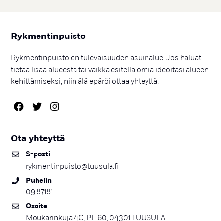
Ryk­men­tin­puis­to
Rykmentinpuisto on tulevaisuuden asuinalue. Jos haluat
tietää lisää alueesta tai vaikka esitellä omia ideoitasi alueen
kehittämiseksi, niin älä epäröi ottaa yhteyttä.
Ota yh­teyt­tä
S-pos­ti
rykmentinpuisto@tuusula.fi
Pu­he­lin
09 87181
Osoi­te
Moukarinkuja 4C, PL 60, 04301 TUUSULA