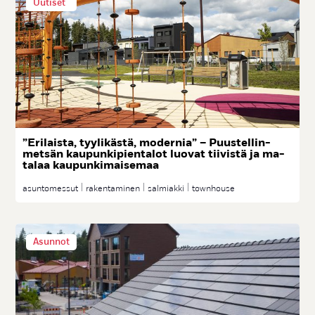
Uutiset
”Eri­lais­ta, tyy­li­käs­tä, mo­der­nia” – Puus­tel­lin­
met­sän kau­pun­ki­pien­ta­lot luo­vat tii­vis­tä ja ma­
ta­laa kau­pun­ki­mai­se­maa
asuntomessut
rakentaminen
salmiakki
townhouse
Asunnot