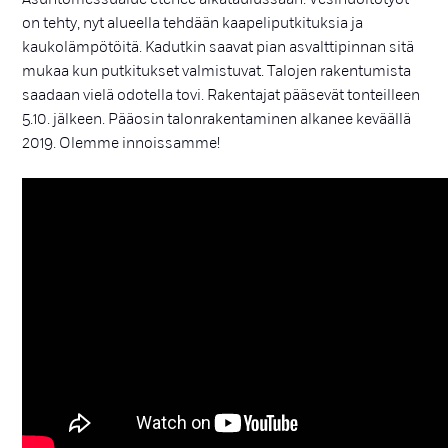
on tehty, nyt alueella tehdään kaapeliputkituksia ja
kaukolämpötöitä. Kadutkin saavat pian asvalttipinnan sitä
mukaa kun putkitukset valmistuvat. Talojen rakentumista
saadaan vielä odotella tovi. Rakentajat pääsevät tonteilleen
5.10. jälkeen. Pääosin talonrakentaminen alkanee keväällä
2019. Olemme innoissamme!