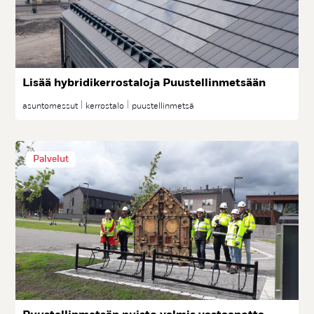
Li­sää hyb­ri­di­ker­ros­ta­lo­ja Puus­tel­lin­met­sään
asuntomessut
kerrostalo
puustellinmetsä
Palvelut