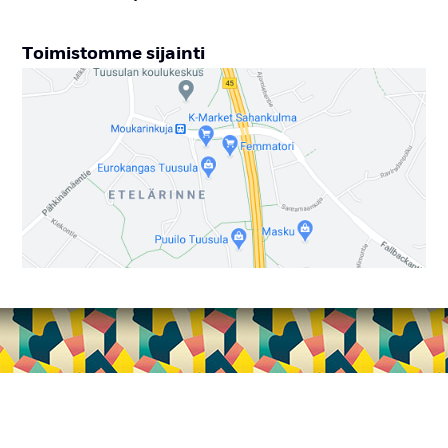
Toi­mis­tom­me si­jain­ti