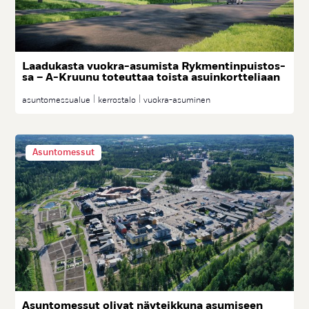
Laa­du­kas­ta vuok­ra-asu­mis­ta Ryk­men­tin­puis­tos­
sa – A-Kruu­nu to­teut­taa tois­ta asuin­kort­te­liaan
asuntomessualue
kerrostalo
vuokra-asuminen
Asuntomessut
Asun­to­mes­sut oli­vat näy­teik­ku­na asu­mi­seen