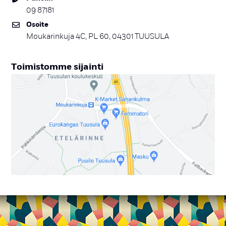
09 87181
Osoi­te
Moukarinkuja 4C, PL 60, 04301 TUUSULA
Toi­mis­tom­me si­jain­ti