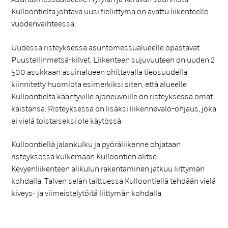
Kulloontieltä johtava uusi tieliittymä on avattu liikenteelle
vuodenvaihteessa.
Uudessa risteyksessä asuntomessualueelle opastavat
Puustellinmetsä-kilvet. Liikenteen sujuvuuteen on uuden 2
500 asukkaan asuinalueen ohittavalla tieosuudella
kiinnitetty huomiota esimerkiksi siten, että alueelle
Kulloontieltä kääntyville ajoneuvoille on risteyksessä omat
kaistansa. Risteyksessä on lisäksi liikennevalo-ohjaus, joka
ei vielä toistaiseksi ole käytössä.
Kulloontiellä jalankulku ja pyöräliikenne ohjataan
risteyksessä kulkemaan Kulloontien alitse.
Kevyenliikenteen alikulun rakentaminen jatkuu liittymän
kohdalla. Talven selän taittuessa Kulloontiellä tehdään vielä
kiveys- ja viimeistelytöitä liittymän kohdalla.