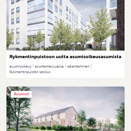
Ryk­men­tin­puis­toon uut­ta asu­mi­soi­keu­sa­su­mis­ta
asumisoikeus
asuntomessualue
rakentaminen
Rykmentinpuiston keskus
Asunnot