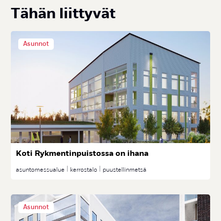
Tä­hän liit­ty­vät
Asunnot
Ko­ti Ryk­men­tin­puis­tos­sa on iha­na
asuntomessualue
kerrostalo
puustellinmetsä
Asunnot