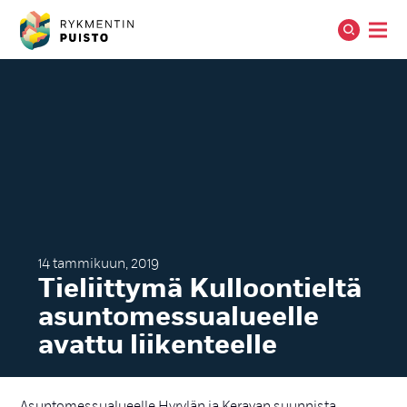
14 tammikuun, 2019
Tie­liit­ty­mä Kul­loon­tiel­tä
asun­to­mes­sua­lueel­le
avat­tu lii­ken­teel­le
Asuntomessualueelle Hyrylän ja Keravan suunnista