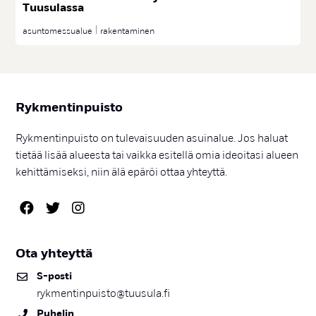
Tuu­su­las­sa
asuntomessualue
rakentaminen
Ryk­men­tin­puis­to
Rykmentinpuisto on tulevaisuuden asuinalue. Jos haluat
tietää lisää alueesta tai vaikka esitellä omia ideoitasi alueen
kehittämiseksi, niin älä epäröi ottaa yhteyttä.
Ota yh­teyt­tä
S-pos­ti
rykmentinpuisto@tuusula.fi
Pu­he­lin