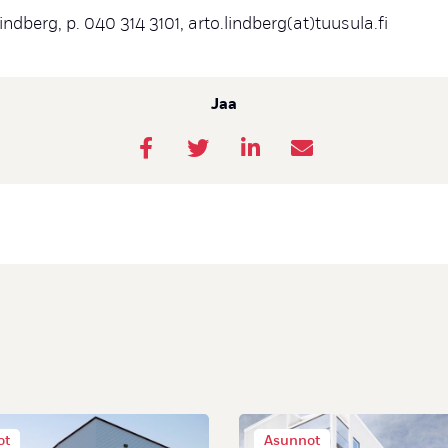
ndberg, p. 040 314 3101, arto.lindberg(at)tuusula.fi
Jaa
ot
Asunnot