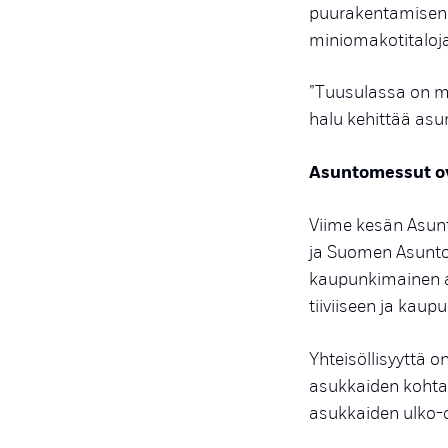
puurakentamisen 
miniomakotitaloja
”Tuusulassa on m
halu kehittää as
Asuntomessut ov
Viime kesän Asunt
ja Suomen Asuntom
kaupunkimainen al
tiiviiseen ja kau
Yhteisöllisyyttä 
asukkaiden kohtau
asukkaiden ulko-