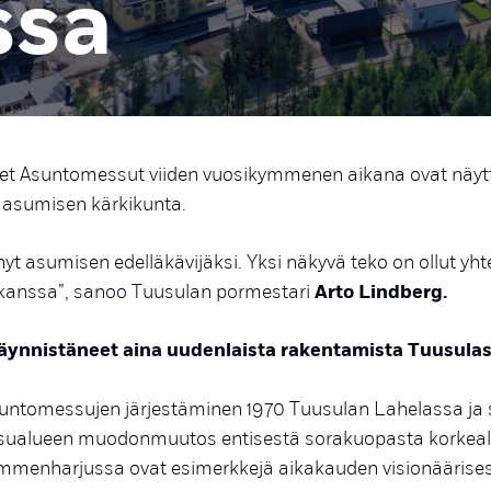
ssa
et Asuntomessut viiden vuosikymmenen aikana ovat näytt
 asumisen kärkikunta.
yt asumisen edelläkävijäksi. Yksi näkyvä teko on ollut yht
kanssa”, sanoo Tuusulan pormestari
Arto Lindberg.
ynnistäneet aina uudenlaista rakentamista Tuusula
ntomessujen järjestäminen 1970 Tuusulan Lahelassa ja 
ualueen muodonmuutos entisestä sorakuopasta korkeal
mmenharjussa ovat esimerkkejä aikakauden visionäärise