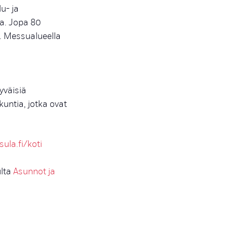
u- ja
ta. Jopa 80
. Messualueella
n
yväisiä
kuntia, jotka ovat
sula.fi/koti
ulta
Asunnot ja