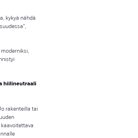
ta, kykyä nähdä
isuudessa”,
 moderniksi,
nistyi
hiilineutraali
 rakenteilla tai
isuuden
 kaavoitettava
nnalle