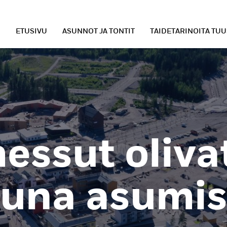
ETUSIVU
ASUNNOT JA TONTIT
TAIDETARINOITA TU
ssut oliva
kuna asumi