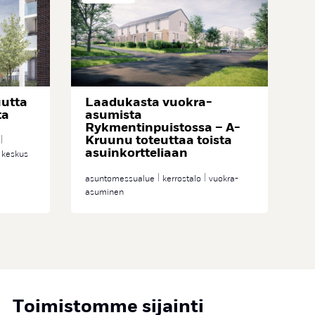
utta
Laadukasta vuokra-
ta
asumista
Rykmentinpuistossa – A-
Kruunu toteuttaa toista
asuinkortteliaan
 keskus
asuntomessualue
kerrostalo
vuokra-
asuminen
Toimistomme sijainti