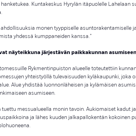
hanketukea. Kuntakeskus Hyrylän itäpuolelle Lahelaan s
.
ahdollisuuksia monen tyyppiselle asuntorakentamiselle j
umista yhdessä kumppaneiden kanssa.”
at näyteikkuna järjestävän paikkakunnan asumisee
omessuille Rykmentinpuiston alueelle toteutettiin kunnan
essujen yhteistyöllä tulevaisuuden kyläkaupunki, joka on 
ue. Alue yhdistää luonnonläheisen ja kylämäisen asumise
punkimaiseen asumiseen.
on tuettu messualueella monin tavoin. Aukiomaiset kadut ja
spaikkoina ja lähes kuuden jalkapallokentän kokoinen pu
olohuoneena.