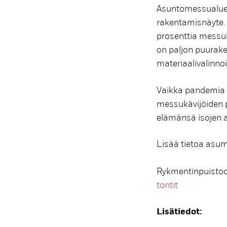
Asuntomessualue o
rakentamisnäyte. 
prosenttia messu
on paljon puurake
materiaalivalinno
Vaikka pandemia 
messukävijöiden pr
elämänsä isojen 
Lisää tietoa asum
Rykmentinpuistoon
tontit
Lisätiedot: