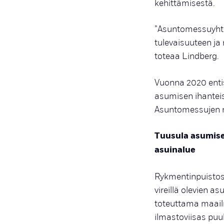
kehittämisestä.
”Asuntomessuyhtei
tulevaisuuteen ja
toteaa Lindberg.
Vuonna 2020 enti
asumisen ihanteis
Asuntomessujen 
Tuusula asumisen
asuinalue
Rykmentinpuistoss
vireillä olevien a
toteuttama maailm
ilmastoviisas puu