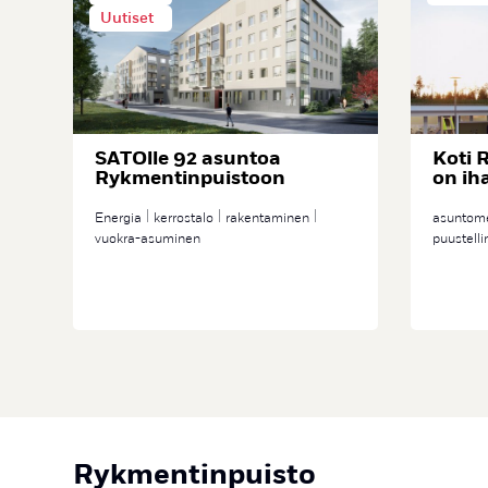
Uutiset
SATOlle 92 asuntoa
Koti 
Rykmentinpuistoon
on ih
Energia
kerrostalo
rakentaminen
asuntom
vuokra-asuminen
puustell
Rykmentinpuisto