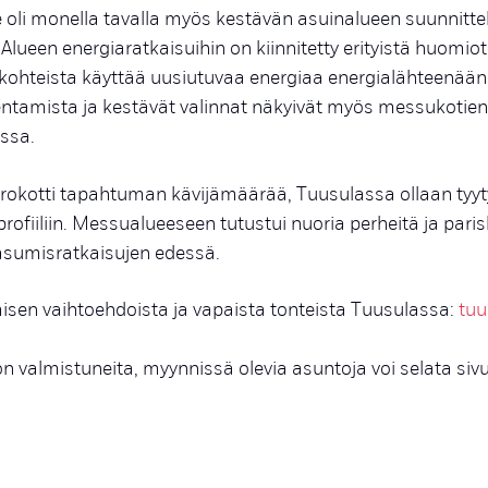
li monella tavalla myös kestävän asuinalueen suunnittel
Alueen energiaratkaisuihin on kiinnitetty erityistä huomio
kohteista käyttää uusiutuvaa energiaa energialähteenään
ntamista ja kestävät valinnat näkyivät myös messukotie
issa.
rokotti tapahtuman kävijämäärää, Tuusulassa ollaan tyyt
ofiiliin. Messualueeseen tutustui nuoria perheitä ja paris
asumisratkaisujen edessä.
isen vaihtoehdoista ja vapaista tonteista Tuusulassa:
tuu
 valmistuneita, myynnissä olevia asuntoja voi selata siv