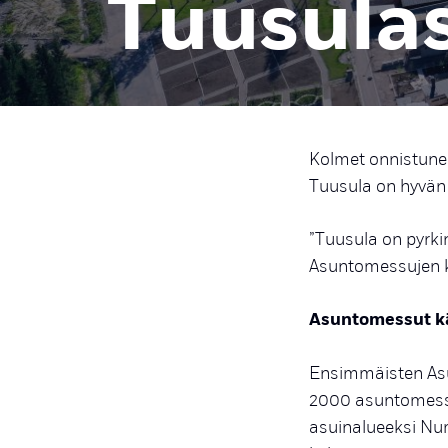
Tuusula
Kolmet onnistune
Tuusula on hyvän
”Tuusula on pyrkin
Asuntomessujen 
Asuntomessut kä
Ensimmäisten Asu
2000 asuntomess
asuinalueeksi Nu