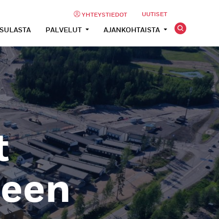
UUTISET
YHTEYSTIEDOT
USULASTA
PALVELUT
AJANKOHTAISTA
t
seen