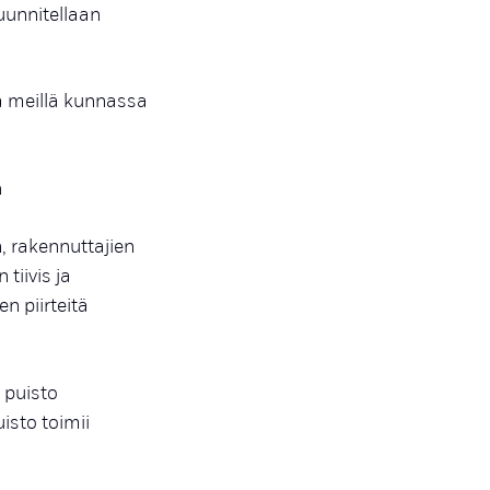
uunnitellaan
a meillä kunnassa
n
, rakennuttajien
tiivis ja
n piirteitä
 puisto
isto toimii