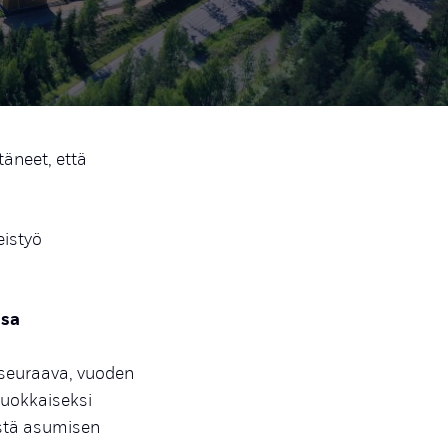
äneet, että
eistyö
ssa
seuraava, vuoden
uokkaiseksi
stä asumisen