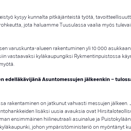
styö kysyy kunnalta pitkäjänteistä työtä, tavoitteellisuut
 rohkeutta, jota haluamme Tuusulassa vaalia myös tuleva
sen varuskunta-alueen rakentuminen yli 10 000 asukkaan
iin vastaavaksi kyläkaupungiksi Rykmentinpuistossa käyn
myötä.
 edelläkävijänä Asuntomessujen jälkeenkin – tulossa 
a rakentaminen on jatkunut vahvasti messujen jälkeen. Jo
suntohankkeiden lisäksi uusia avauksia ovat Hirsitaloteoll
an ensimmäinen hiilineutraali asuinalue ja Puistokylään
kyläkaupunki, johon ympäristöministeriö on myöntänyt ku