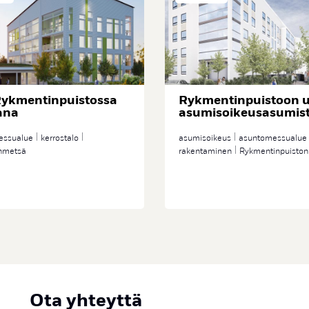
Rykmentinpuistossa
Rykmentinpuistoon u
ana
asumisoikeusasumis
essualue
kerrostalo
asumisoikeus
asuntomessualue
inmetsä
rakentaminen
Rykmentinpuiston
Ota yhteyttä