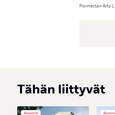
Pormestari Arto Li
Tähän liittyvät
Asunnot
Asunn