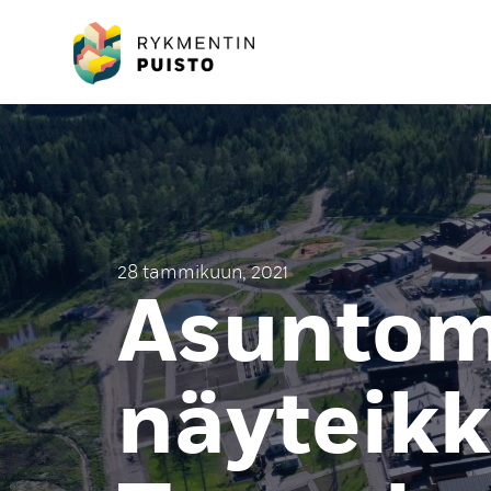
28 tammikuun, 2021
Asuntome
näyteik