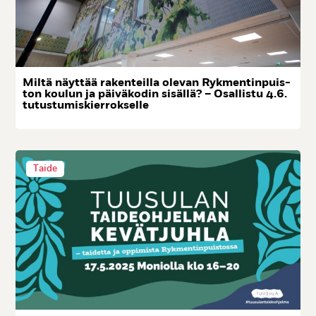
Mil­tä näyt­tää ra­ken­teil­la ole­van Ryk­men­tin­puis­
ton kou­lun ja päi­vä­ko­din si­säl­lä? – Osal­lis­tu 4.6.
tu­tus­tu­mis­kier­rok­sel­le
Taide