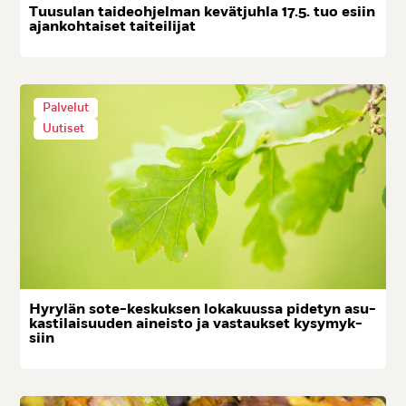
Tuu­su­lan tai­deoh­jel­man ke­vät­juh­la 17.5. tuo esiin
ajan­koh­tai­set tai­tei­li­jat
Palvelut
Uutiset
Hy­ry­län so­te-kes­kuk­sen lo­ka­kuus­sa pi­de­tyn asu­
kas­ti­lai­suu­den ai­neis­to ja vas­tauk­set ky­sy­myk­
siin