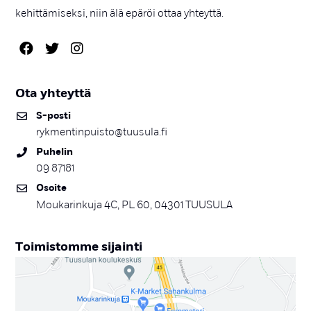
kehittämiseksi, niin älä epäröi ottaa yhteyttä.
Ota yh­teyt­tä
S-pos­ti
rykmentinpuisto@tuusula.fi
Pu­he­lin
09 87181
Osoi­te
Moukarinkuja 4C, PL 60, 04301 TUUSULA
Toi­mis­tom­me si­jain­ti