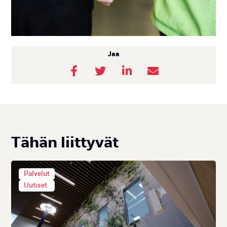
Jaa
Tä­hän liit­ty­vät
Palvelut
Uutiset