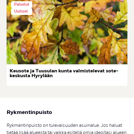
Palvelut
Uutiset
Keu­so­te ja Tuu­su­lan kun­ta val­mis­te­le­vat so­te-
kes­kus­ta Hy­ry­lään
Ryk­men­tin­puis­to
Rykmentinpuisto on tulevaisuuden asuinalue. Jos haluat
tietää lisää alueesta tai vaikka esitellä omia ideoitasi alueen