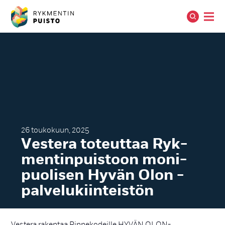
26 toukokuun, 2025
Ves­te­ra to­teut­taa Ryk­
men­tin­puis­toon mo­ni­
puo­li­sen Hy­vän Olon -
pal­ve­lu­kiin­teis­tön
Vestera rakentaa Rinnekodeille HYVÄN OLON-