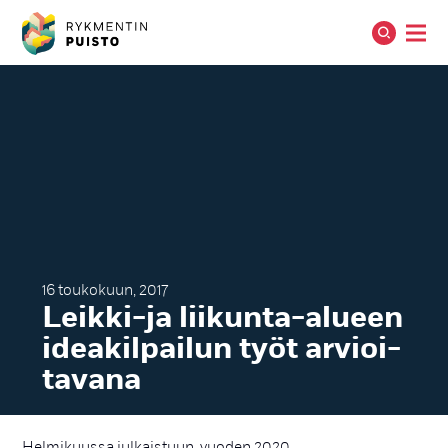
16 toukokuun, 2017
Leik­ki-ja lii­kun­ta-alueen
idea­kil­pai­lun työt ar­vioi­
ta­va­na
Helmikuussa julkaistuun, vuoden 2020