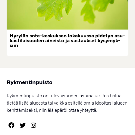
Hy­ry­län so­te-kes­kuk­sen lo­ka­kuus­sa pi­de­tyn asu­
kas­ti­lai­suu­den ai­neis­to ja vas­tauk­set ky­sy­myk­
siin
Ryk­men­tin­puis­to
Rykmentinpuisto on tulevaisuuden asuinalue. Jos haluat
tietää lisää alueesta tai vaikka esitellä omia ideoitasi alueen
kehittämiseksi, niin älä epäröi ottaa yhteyttä.