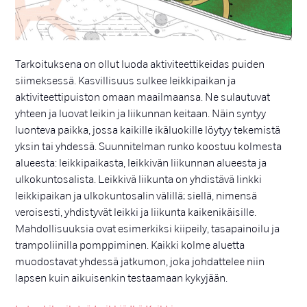
Tarkoituksena on ollut luoda aktiviteettikeidas puiden
siimeksessä. Kasvillisuus sulkee leikkipaikan ja
aktiviteettipuiston omaan maailmaansa. Ne sulautuvat
yhteen ja luovat leikin ja liikunnan keitaan. Näin syntyy
luonteva paikka, jossa kaikille ikäluokille löytyy tekemistä
yksin tai yhdessä. Suunnitelman runko koostuu kolmesta
alueesta: leikkipaikasta, leikkivän liikunnan alueesta ja
ulkokuntosalista. Leikkivä liikunta on yhdistävä linkki
leikkipaikan ja ulkokuntosalin välillä; siellä, nimensä
veroisesti, yhdistyvät leikki ja liikunta kaikenikäisille.
Mahdollisuuksia ovat esimerkiksi kiipeily, tasapainoilu ja
trampoliinilla pomppiminen. Kaikki kolme aluetta
muodostavat yhdessä jatkumon, joka johdattelee niin
lapsen kuin aikuisenkin testaamaan kykyjään.