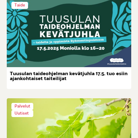
Taide
Tuu­su­lan tai­deoh­jel­man ke­vät­juh­la 17.5. tuo esiin
ajan­koh­tai­set tai­tei­li­jat
Palvelut
Uutiset