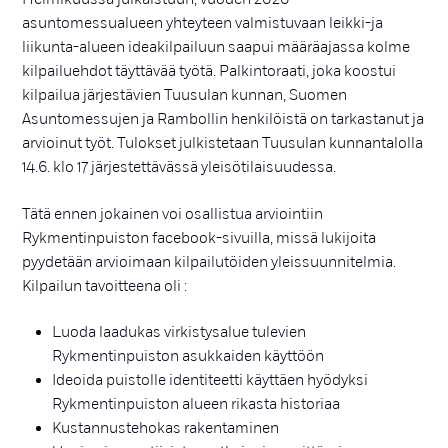
asuntomessualueen yhteyteen valmistuvaan leikki-ja
liikunta-alueen ideakilpailuun saapui määräajassa kolme
kilpailuehdot täyttävää työtä. Palkintoraati, joka koostui
kilpailua järjestävien Tuusulan kunnan, Suomen
Asuntomessujen ja Rambollin henkilöistä on tarkastanut ja
arvioinut työt. Tulokset julkistetaan Tuusulan kunnantalolla
14.6. klo 17 järjestettävässä yleisötilaisuudessa.
Tätä ennen jokainen voi osallistua arviointiin
Rykmentinpuiston facebook-sivuilla, missä lukijoita
pyydetään arvioimaan kilpailutöiden yleissuunnitelmia.
Kilpailun tavoitteena oli :
Luoda laadukas virkistysalue tulevien
Rykmentinpuiston asukkaiden käyttöön
Ideoida puistolle identiteetti käyttäen hyödyksi
Rykmentinpuiston alueen rikasta historiaa
Kustannustehokas rakentaminen