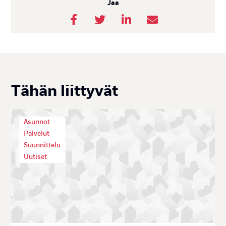
Jaa
Tä­hän liit­ty­vät
Asunnot
Palvelut
Suunnittelu
Uutiset