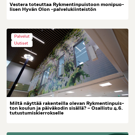
Ves­te­ra to­teut­taa Ryk­men­tin­puis­toon mo­ni­puo­
li­sen Hy­vän Olon -pal­ve­lu­kiin­teis­tön
Palvelut
Uutiset
Mil­tä näyt­tää ra­ken­teil­la ole­van Ryk­men­tin­puis­
ton kou­lun ja päi­vä­ko­din si­säl­lä? – Osal­lis­tu 4.6.
tu­tus­tu­mis­kier­rok­sel­le