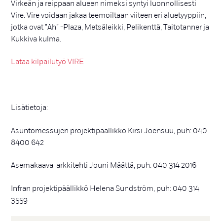
Virkeän ja reippaan alueen nimeksi syntyi luonnollisesti
Vire. Vire voidaan jakaa teemoiltaan viiteen eri aluetyyppiin,
jotka ovat ”Ah” -Plaza, Metsäleikki, Pelikenttä, Taitotanner ja
Kukkiva kulma.
Lataa kilpailutyö VIRE
Lisätietoja:
Asuntomessujen projektipäällikkö Kirsi Joensuu, puh: 040
8400 642
Asemakaava-arkkitehti Jouni Määttä, puh: 040 314 2016
Infran projektipäällikkö Helena Sundström, puh: 040 314
3559