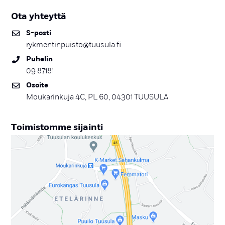
Ota yh­teyt­tä
S-pos­ti
rykmentinpuisto@tuusula.fi
Pu­he­lin
09 87181
Osoi­te
Moukarinkuja 4C, PL 60, 04301 TUUSULA
Toi­mis­tom­me si­jain­ti