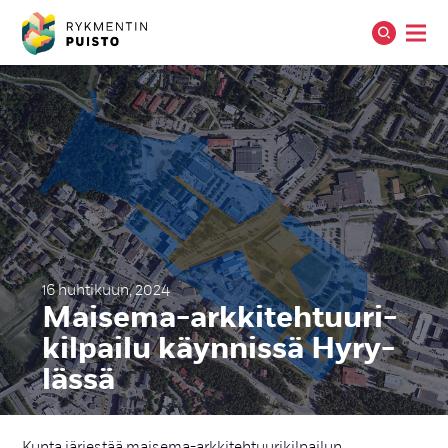
16 huhtikuun, 2024
Mai­se­ma-ark­ki­teh­tuu­ri­
kil­pai­lu käyn­nis­sä Hy­ry­
läs­sä
Kunta järjestää maisema-arkkitehtuurikilpailun