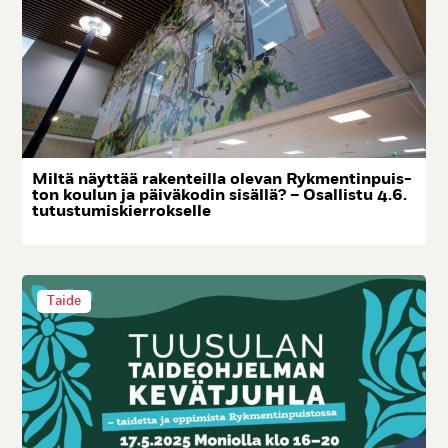
Mil­tä näyt­tää ra­ken­teil­la ole­van Ryk­men­tin­puis­
ton kou­lun ja päi­vä­ko­din si­säl­lä? – Osal­lis­tu 4.6.
tu­tus­tu­mis­kier­rok­sel­le
Taide