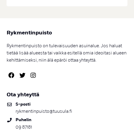
Ryk­men­tin­puis­to
Rykmentinpuisto on tulevaisuuden asuinalue. Jos haluat
tietää lisää alueesta tai vaikka esitellä omia ideoitasi alueen
kehittämiseksi, niin älä epäröi ottaa yhteyttä.
Ota yh­teyt­tä
S-pos­ti
rykmentinpuisto@tuusula.fi
Pu­he­lin
09 87181