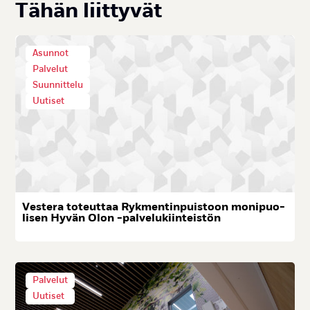
Tä­hän liit­ty­vät
Asunnot
Palvelut
Suunnittelu
Uutiset
Ves­te­ra to­teut­taa Ryk­men­tin­puis­toon mo­ni­puo­
li­sen Hy­vän Olon -pal­ve­lu­kiin­teis­tön
Palvelut
Uutiset