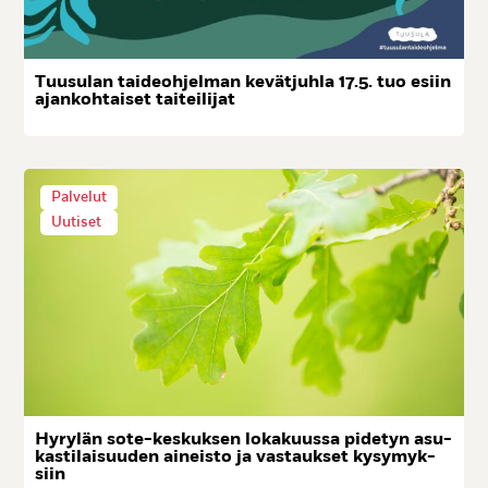
Tuu­su­lan tai­deoh­jel­man ke­vät­juh­la 17.5. tuo esiin
ajan­koh­tai­set tai­tei­li­jat
Palvelut
Uutiset
Hy­ry­län so­te-kes­kuk­sen lo­ka­kuus­sa pi­de­tyn asu­
kas­ti­lai­suu­den ai­neis­to ja vas­tauk­set ky­sy­myk­
siin