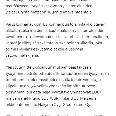
teettääkseen Hyrylän keskustan yleisten alueiden
yleissuunnitelmatason suunnitelmavaihtoehtoja.
Varuskunnanaukion, Esikunnanpuiston, niitä yhdistävän
alikulun sekä muiden tarkastelualueen yleisten alueiden
tavoitteena on elinvoimainen, saavutettava, toiminnallinen,
vehreä ja viihtyisä sekä toteutuskelpoinen ulkotila, joka
toimii Hyrylän keskustan oleskelualueena ja
vetovoimatekijänä.
Yleissuunnittelukilpailuun mukaan päästäkseen
työryhmien piti ilmoittautua. Ilmoittautuneiden työryhmien
toimittamien referenssitöiden osalta tehtiin vertailu, ja
kilpailuun on 15.4. valittu yhdeksän ilmoittautuneen
työryhmän joukosta neljä. Valitut työryhmät ovat: LOCI
maisema-arkkitehdit Oy, WSP Finland Oy, Maisema-
arkkitehtitoimisto Näkymä Oy ja Studio Terra Oy.