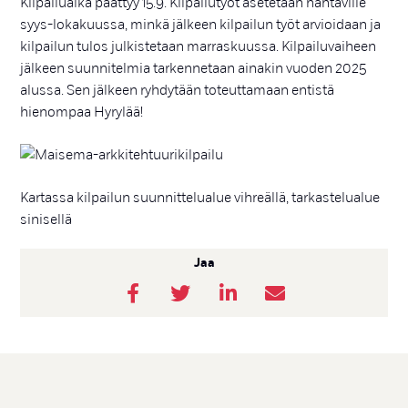
Kilpailuaika päättyy 15.9. Kilpailutyöt asetetaan nähtäville
syys-lokakuussa, minkä jälkeen kilpailun työt arvioidaan ja
kilpailun tulos julkistetaan marraskuussa. Kilpailuvaiheen
jälkeen suunnitelmia tarkennetaan ainakin vuoden 2025
alussa. Sen jälkeen ryhdytään toteuttamaan entistä
hienompaa Hyrylää!
Kartassa kilpailun suunnittelualue vihreällä, tarkastelualue
sinisellä
Jaa