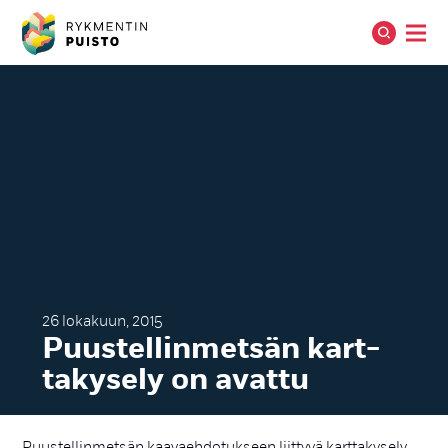
26 lokakuun, 2015
Puus­tel­lin­met­sän kart­
ta­ky­se­ly on avat­tu
Puustellinmetsän kaavaehdotukseen liittyvä karttakysely