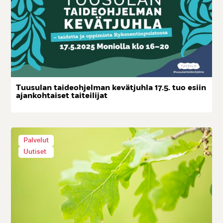
Tuu­su­lan tai­deoh­jel­man ke­vät­juh­la 17.5. tuo esiin
ajan­koh­tai­set tai­tei­li­jat
Palvelut
Uutiset