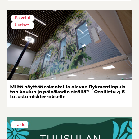
Palvelut
Uutiset
Mil­tä näyt­tää ra­ken­teil­la ole­van Ryk­men­tin­puis­
ton kou­lun ja päi­vä­ko­din si­säl­lä? – Osal­lis­tu 4.6.
tu­tus­tu­mis­kier­rok­sel­le
Taide