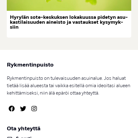
Hy­ry­län so­te-kes­kuk­sen lo­ka­kuus­sa pi­de­tyn asu­
kas­ti­lai­suu­den ai­neis­to ja vas­tauk­set ky­sy­myk­
siin
Ryk­men­tin­puis­to
Rykmentinpuisto on tulevaisuuden asuinalue. Jos haluat
tietää lisää alueesta tai vaikka esitellä omia ideoitasi alueen
kehittämiseksi, niin älä epäröi ottaa yhteyttä.
Ota yh­teyt­tä