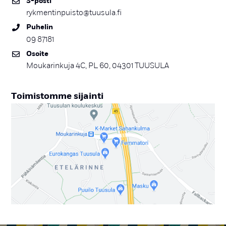
S-pos­ti
rykmentinpuisto@tuusula.fi
Pu­he­lin
09 87181
Osoi­te
Moukarinkuja 4C, PL 60, 04301 TUUSULA
Toi­mis­tom­me si­jain­ti