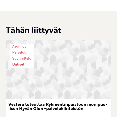
Tä­hän liit­ty­vät
Asunnot
Palvelut
Suunnittelu
Uutiset
Ves­te­ra to­teut­taa Ryk­men­tin­puis­toon mo­ni­puo­
li­sen Hy­vän Olon -pal­ve­lu­kiin­teis­tön