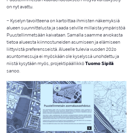
on nyt avattu.
– Kyselyn tavoitteena on kartoittaa ihmisten näkemyksiä
alueen suunnittelusta ja saada selville millaista ympäristöä
Puustellinmetsään kaivataan. Samalla saamme arvokasta
tietoa alueesta kiinnostuneiden asumiseen ja elämiseen
liittyvistä preferensseistä. Alueelle tulevia vuoden 202o
asuntomessuja ei myöskään ole kyselyssä unohdettu ja
niistä kysytään myös, projektipäällikkö
Tuomo Sipilä
sanoo.