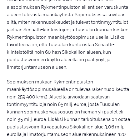
aiesopimuksen Rykmentinpuiston eli entisen varuskunta-
alueen tulevasta maankäytöstä. Sopimuksessa sovitaan
siitä, miten rakennusoikeudet ja tulevat tontinmyyntitulot
jaetaan Senaatti-kiinteistöjen ja Tuusulan kunnan kesken
Rykmentinpuiston maankäyttösopimusalueella. Lisäksi
tavoitteena on, että Tuusulan kunta ostaa Senaatti-
kiinteistöiltä noin 60 ha:n Sikokallion alueen, kun
puolustusvoimien käyttö alueella on päättynyt, ja
Ilmatorjuntamuseon alueen.
Sopimuksen mukaan Rykmentinpuiston
maankäyttösopimusalueella on tulevaa rakennusoikeutta
noin 259 400 k-m2. Alueelta arvioidaan saatavan
tontinmyyntituloja noin 65 milj. euroa, josta Tuusulan
kunnan sopimuskorvausosuus on hieman yli puolet eli
noin 35 milj. euroa. Lisäksi kunnan tarkoituksena on ostaa
puolustusvoimilta vapautuva Sikokallion alue 3,06 milj.
eurolla ja Ilmatorjuntamuseon alue rakennuksineen 420