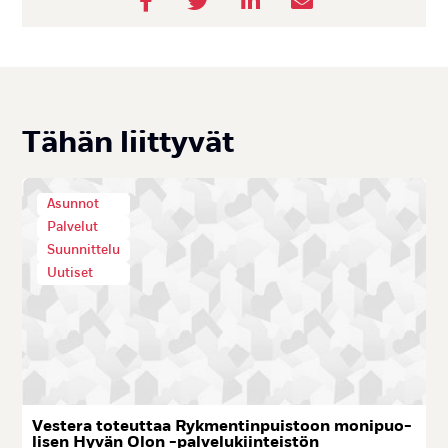
Tä­hän liit­ty­vät
Asunnot
Palvelut
Suunnittelu
Uutiset
Ves­te­ra to­teut­taa Ryk­men­tin­puis­toon mo­ni­puo­
li­sen Hy­vän Olon -pal­ve­lu­kiin­teis­tön