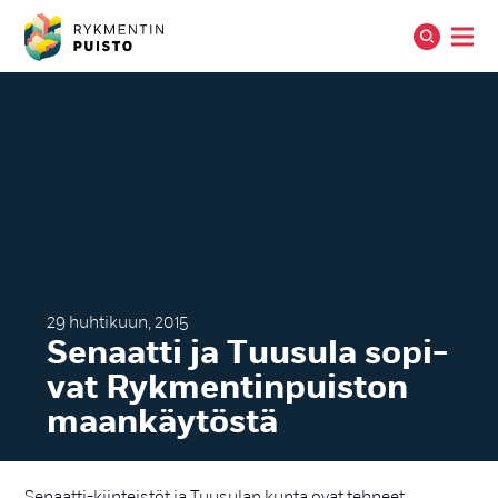
29 huhtikuun, 2015
Se­naat­ti ja Tuu­su­la so­pi­
vat Ryk­men­tin­puis­ton
maan­käy­tös­tä
Senaatti-kiinteistöt ja Tuusulan kunta ovat tehneet