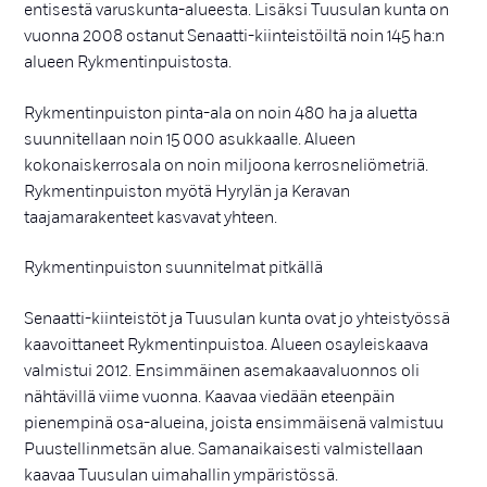
entisestä varuskunta-alueesta. Lisäksi Tuusulan kunta on
vuonna 2008 ostanut Senaatti-kiinteistöiltä noin 145 ha:n
alueen Rykmentinpuistosta.
Rykmentinpuiston pinta-ala on noin 480 ha ja aluetta
suunnitellaan noin 15 000 asukkaalle. Alueen
kokonaiskerrosala on noin miljoona kerrosneliömetriä.
Rykmentinpuiston myötä Hyrylän ja Keravan
taajamarakenteet kasvavat yhteen.
Rykmentinpuiston suunnitelmat pitkällä
Senaatti-kiinteistöt ja Tuusulan kunta ovat jo yhteistyössä
kaavoittaneet Rykmentinpuistoa. Alueen osayleiskaava
valmistui 2012. Ensimmäinen asemakaavaluonnos oli
nähtävillä viime vuonna. Kaavaa viedään eteenpäin
pienempinä osa-alueina, joista ensimmäisenä valmistuu
Puustellinmetsän alue. Samanaikaisesti valmistellaan
kaavaa Tuusulan uimahallin ympäristössä.