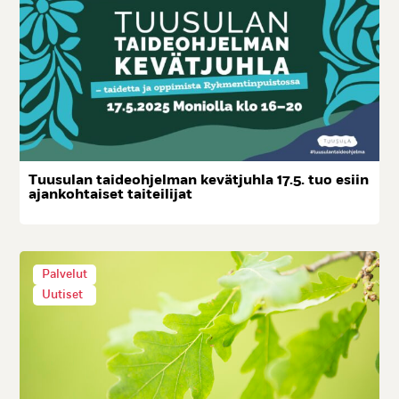
Tuu­su­lan tai­deoh­jel­man ke­vät­juh­la 17.5. tuo esiin
ajan­koh­tai­set tai­tei­li­jat
Palvelut
Uutiset