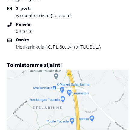
S-pos­ti
rykmentinpuisto@tuusula.fi
Pu­he­lin
09 87181
Osoi­te
Moukarinkuja 4C, PL 60, 04301 TUUSULA
Toi­mis­tom­me si­jain­ti