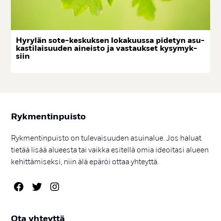
Hy­ry­län so­te-kes­kuk­sen lo­ka­kuus­sa pi­de­tyn asu­
kas­ti­lai­suu­den ai­neis­to ja vas­tauk­set ky­sy­myk­
siin
Ryk­men­tin­puis­to
Rykmentinpuisto on tulevaisuuden asuinalue. Jos haluat
tietää lisää alueesta tai vaikka esitellä omia ideoitasi alueen
kehittämiseksi, niin älä epäröi ottaa yhteyttä.
Ota yh­teyt­tä