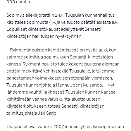
000 eurolla.
Sopimus allekirjoitettiin 29.4. Tuusulan kunnanhallitus
käsittelee sopimusta 4.5. ja valtuusto päättää asiasta 11.5.
Lopulliset kiinteistökaupat edellyttävät Senaatti-
kiinteistöjen hallituksen hyväksynnän.
– Rykmentinpuiston kehittämisessä on nyt tie auki, kun
saimme solmittua sopimuksen Senaatti-kiinteistöjen
kanssa. Rykmentinpuisto tulee kokonaisuutena olemaan
erittäin merkittävä kehitystekijä Tuusulalle, ja tulemme
panostamaan voimakkaasti sen eteenpäin viemiseen,
Tuusulan kunnanjohtaja Hannu Joensivu sanoo. – Nyt
lähdemme vauhdilla yhdessä Tuusulan kunnan kanssa
kehittämään vanhaa varuskunta-aluetta uuteen
käyttötarkoitukseen, toteaa Senaatti-kiinteistöjen
toimitusjohtaja Jari Sarjo.
Osapuolet ovat vuonna 2007 tehneet yhteistyösopimuksen