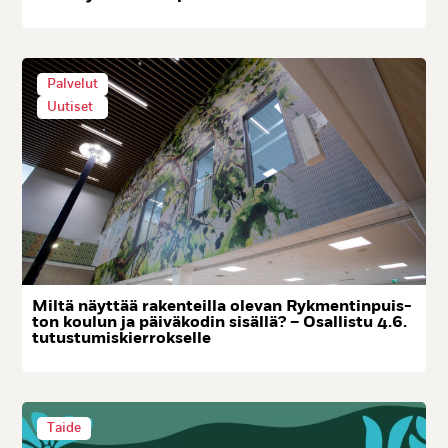
Palvelut
Uutiset
Mil­tä näyt­tää ra­ken­teil­la ole­van Ryk­men­tin­puis­
ton kou­lun ja päi­vä­ko­din si­säl­lä? – Osal­lis­tu 4.6.
tu­tus­tu­mis­kier­rok­sel­le
Taide