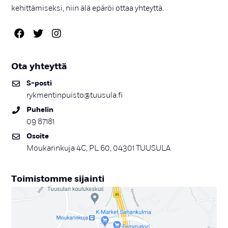
kehittämiseksi, niin älä epäröi ottaa yhteyttä.
Ota yh­teyt­tä
S-pos­ti
rykmentinpuisto@tuusula.fi
Pu­he­lin
09 87181
Osoi­te
Moukarinkuja 4C, PL 60, 04301 TUUSULA
Toi­mis­tom­me si­jain­ti