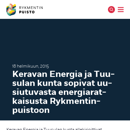
18 helmikuun, 2015
Ke­ra­van Ener­gia ja Tuu­
su­lan kun­ta so­pi­vat uu­
siu­tu­vas­ta ener­gia­rat­
kai­sus­ta Ryk­men­tin­
puis­toon
Keravan Energia ja Tuusulan kunta allekirjoittivat