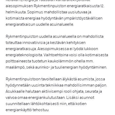
aiesopimuksen Rykmentinpuiston energiaratkaisusta 12.
helmikuuta. Sopimus mahdollistaa uusiutuvaa ja
kotimaista energiaa hyödyntävän ympäristöystävällisen
energiaratkaisun uudelle asuinalueelle.
Rykmentinpuiston uudella asuinalueella on mahdollista
toteuttaa innovatiivisia ja kestävän kehityksen
energiaratkaisuja. Aiesopimuksessa ei lyödä lukkoon
energiateknologioita. Vaihtoehtoina voisi olla kotimaisesta
polttoaineesta tuotetun kaukolämmön ohella mm.
maalämpö, sekä aurinko- ja tuulienergian hyödyntäminen.
Rykmentinpuistoon tavoitellaan älykästä asumista, jossa
hyödynnetään uusinta tekniikkaa mahdollisimman paljon.
Asukkaalle halutaan aktiivisempi rooli ohjata, seurata ja
valvoa omaa energiankulutustaan. Lisäksi asunnot
suunnitellaan lähtökohtaisesti niin, että kotien
energiankäyttö tehostuu.