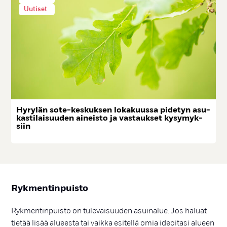
Uutiset
Hy­ry­län so­te-kes­kuk­sen lo­ka­kuus­sa pi­de­tyn asu­
kas­ti­lai­suu­den ai­neis­to ja vas­tauk­set ky­sy­myk­
siin
Ryk­men­tin­puis­to
Rykmentinpuisto on tulevaisuuden asuinalue. Jos haluat
tietää lisää alueesta tai vaikka esitellä omia ideoitasi alueen