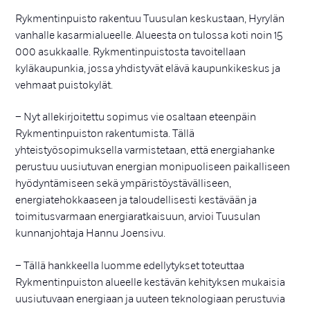
Rykmentinpuisto rakentuu Tuusulan keskustaan, Hyrylän
vanhalle kasarmialueelle. Alueesta on tulossa koti noin 15
000 asukkaalle. Rykmentinpuistosta tavoitellaan
kyläkaupunkia, jossa yhdistyvät elävä kaupunkikeskus ja
vehmaat puistokylät.
– Nyt allekirjoitettu sopimus vie osaltaan eteenpäin
Rykmentinpuiston rakentumista. Tällä
yhteistyösopimuksella varmistetaan, että energiahanke
perustuu uusiutuvan energian monipuoliseen paikalliseen
hyödyntämiseen sekä ympäristöystävälliseen,
energiatehokkaaseen ja taloudellisesti kestävään ja
toimitusvarmaan energiaratkaisuun, arvioi Tuusulan
kunnanjohtaja Hannu Joensivu.
– Tällä hankkeella luomme edellytykset toteuttaa
Rykmentinpuiston alueelle kestävän kehityksen mukaisia
uusiutuvaan energiaan ja uuteen teknologiaan perustuvia