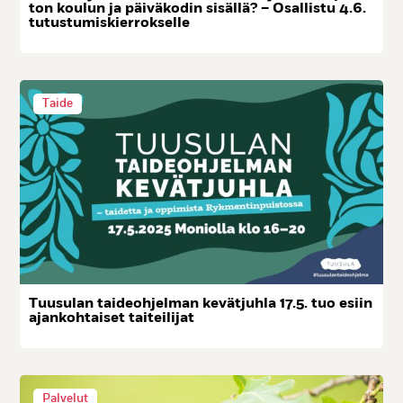
ton kou­lun ja päi­vä­ko­din si­säl­lä? – Osal­lis­tu 4.6.
tu­tus­tu­mis­kier­rok­sel­le
Taide
Tuu­su­lan tai­deoh­jel­man ke­vät­juh­la 17.5. tuo esiin
ajan­koh­tai­set tai­tei­li­jat
Palvelut