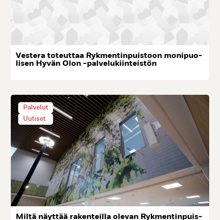
Ves­te­ra to­teut­taa Ryk­men­tin­puis­toon mo­ni­puo­
li­sen Hy­vän Olon -pal­ve­lu­kiin­teis­tön
Palvelut
Uutiset
Mil­tä näyt­tää ra­ken­teil­la ole­van Ryk­men­tin­puis­