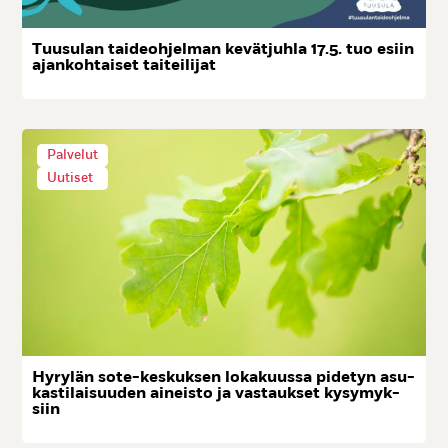
Tuu­su­lan tai­deoh­jel­man ke­vät­juh­la 17.5. tuo esiin
ajan­koh­tai­set tai­tei­li­jat
Palvelut
Uutiset
Hy­ry­län so­te-kes­kuk­sen lo­ka­kuus­sa pi­de­tyn asu­
kas­ti­lai­suu­den ai­neis­to ja vas­tauk­set ky­sy­myk­
siin