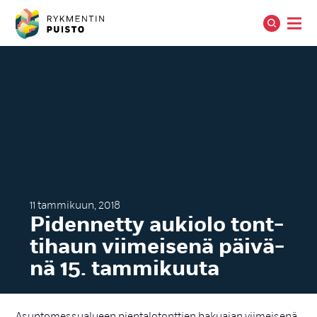
11 tammikuun, 2018
Pi­den­net­ty au­kio­lo tont­
ti­haun vii­mei­se­nä päi­vä­
nä 15. tam­mi­kuu­ta
Asuntomessualueen pientalotonttien hakuajan viimeisenä