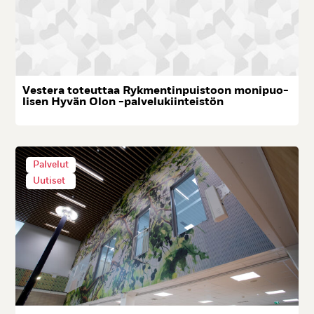
Ves­te­ra to­teut­taa Ryk­men­tin­puis­toon mo­ni­puo­
li­sen Hy­vän Olon -pal­ve­lu­kiin­teis­tön
Palvelut
Uutiset