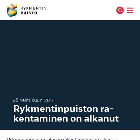
28 helmikuun, 2017
Ryk­men­tin­puis­ton ra­
ken­ta­mi­nen on al­ka­nut
Rykmentinpuiston alueen rakentaminen on alkanut.