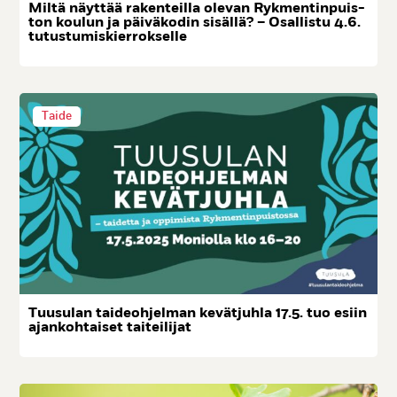
Mil­tä näyt­tää ra­ken­teil­la ole­van Ryk­men­tin­puis­
ton kou­lun ja päi­vä­ko­din si­säl­lä? – Osal­lis­tu 4.6.
tu­tus­tu­mis­kier­rok­sel­le
Taide
Tuu­su­lan tai­deoh­jel­man ke­vät­juh­la 17.5. tuo esiin
ajan­koh­tai­set tai­tei­li­jat