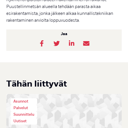
Puustellinmetsän alueella tehdään parasta aikaa
esirakentamista, jonka jälkeen alkaa kunnallistekniikan
rakentaminen arviolta loppuvuodesta.
Jaa
Tä­hän liit­ty­vät
Asunnot
Palvelut
Suunnittelu
Uutiset