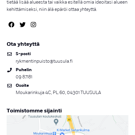
tietää lisää alueesta tai vaikka esitellä omia ideoitasi alueen
kehittämiseksi, niin älä epäröi ottaa yhteyttä.
Ota yh­teyt­tä
S-pos­ti
rykmentinpuisto@tuusula.fi
Pu­he­lin
09 87181
Osoi­te
Moukarinkuja 4C, PL 60, 04301 TUUSULA
Toi­mis­tom­me si­jain­ti