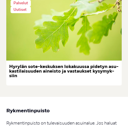
Palvelut
Uutiset
Hy­ry­län so­te-kes­kuk­sen lo­ka­kuus­sa pi­de­tyn asu­
kas­ti­lai­suu­den ai­neis­to ja vas­tauk­set ky­sy­myk­
siin
Ryk­men­tin­puis­to
Rykmentinpuisto on tulevaisuuden asuinalue. Jos haluat