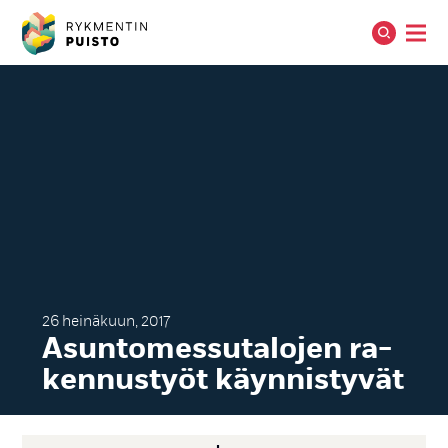
26 heinäkuun, 2017
Asun­to­mes­su­ta­lo­jen ra­
ken­nus­työt käyn­nis­ty­vät