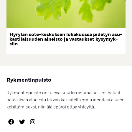
Hy­ry­län so­te-kes­kuk­sen lo­ka­kuus­sa pi­de­tyn asu­
kas­ti­lai­suu­den ai­neis­to ja vas­tauk­set ky­sy­myk­
siin
Ryk­men­tin­puis­to
Rykmentinpuisto on tulevaisuuden asuinalue. Jos haluat
tietää lisää alueesta tai vaikka esitellä omia ideoitasi alueen
kehittämiseksi, niin älä epäröi ottaa yhteyttä.