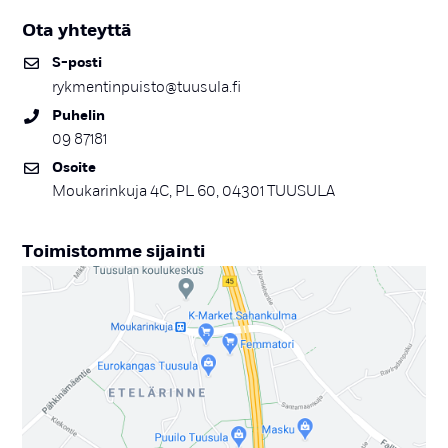
Ota yh­teyt­tä
S-pos­ti
rykmentinpuisto@tuusula.fi
Pu­he­lin
09 87181
Osoi­te
Moukarinkuja 4C, PL 60, 04301 TUUSULA
Toi­mis­tom­me si­jain­ti