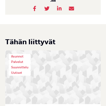
Jaa
Tä­hän liit­ty­vät
Asunnot
Palvelut
Suunnittelu
Uutiset