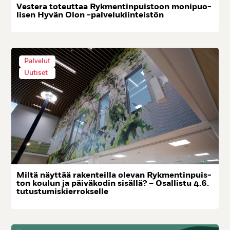
Ves­te­ra to­teut­taa Ryk­men­tin­puis­toon mo­ni­puo­
li­sen Hy­vän Olon -pal­ve­lu­kiin­teis­tön
Palvelut
Uutiset
Mil­tä näyt­tää ra­ken­teil­la ole­van Ryk­men­tin­puis­
ton kou­lun ja päi­vä­ko­din si­säl­lä? – Osal­lis­tu 4.6.
tu­tus­tu­mis­kier­rok­sel­le