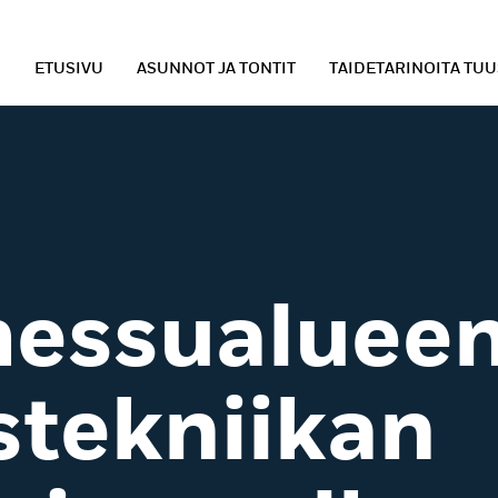
ETUSIVU
ASUNNOT JA TONTIT
TAIDETARINOITA TU
essualuee
stekniikan