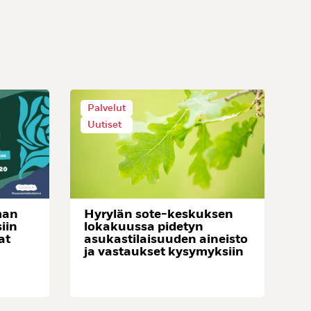
Palvelut
Uutiset
man
Hyrylän sote-keskuksen
siin
lokakuussa pidetyn
at
asukastilaisuuden aineisto
ja vastaukset kysymyksiin