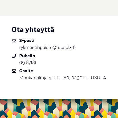
Ota yhteyttä
S-posti
rykmentinpuisto@tuusula.fi
Puhelin
09 87181
Osoite
Moukarinkuja 4C, PL 60, 04301 TUUSULA