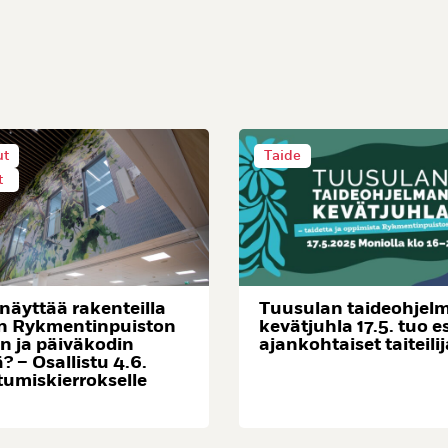
ut
Taide
t
 näyttää rakenteilla
Tuusulan taideohjel
n Rykmentinpuiston
kevätjuhla 17.5. tuo e
n ja päiväkodin
ajankohtaiset taiteilij
ä? – Osallistu 4.6.
tumiskierrokselle