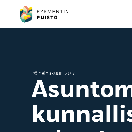
26 heinäkuun, 2017
Asuntom
kunnalli