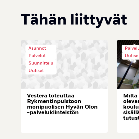
Tähän liittyvät
Asunnot
Palvel
Palvelut
Uutise
Suunnittelu
Uutiset
Vestera toteuttaa
Miltä
Rykmentinpuistoon
oleva
monipuolisen Hyvän Olon
koulu
-palvelukiinteistön
sisäll
tutus