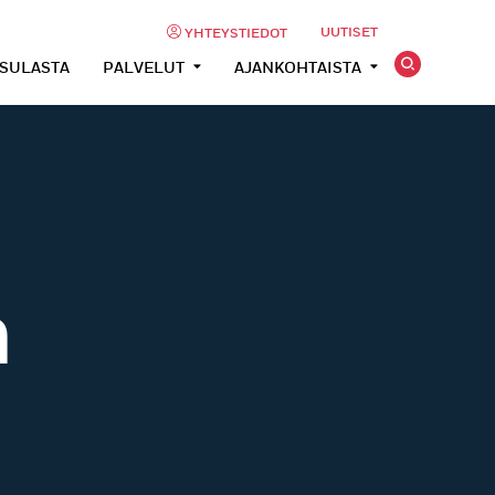
UUTISET
YHTEYSTIEDOT
USULASTA
PALVELUT
AJANKOHTAISTA
n