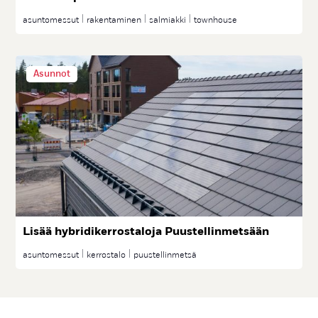
asuntomessut
rakentaminen
salmiakki
townhouse
Asunnot
Li­sää hyb­ri­di­ker­ros­ta­lo­ja Puus­tel­lin­met­sään
asuntomessut
kerrostalo
puustellinmetsä