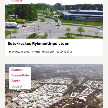
Uutiset
So­te-kes­kus Ryk­men­tin­puis­toon
linja-autoasema
rykmentinpuisto
sote-keskus
Asunnot
Suunnittelu
Tontit
Uutiset