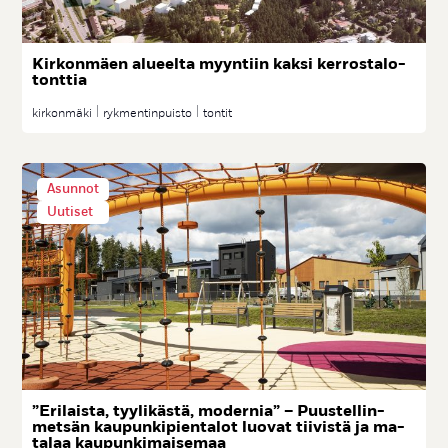
Kir­kon­mäen alueel­ta myyn­tiin kak­si ker­ros­ta­lo­
tont­tia
kirkonmäki
rykmentinpuisto
tontit
Asunnot
Uutiset
”Eri­lais­ta, tyy­li­käs­tä, mo­der­nia” – Puus­tel­lin­
met­sän kau­pun­ki­pien­ta­lot luo­vat tii­vis­tä ja ma­
ta­laa kau­pun­ki­mai­se­maa