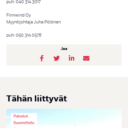
puh: 040 314 3017
Finnwind Oy
Myyntijohtaja Juha Pölönen
puh: 050 314 0578
Jaa
Tä­hän liit­ty­vät
Palvelut
Suunnittelu