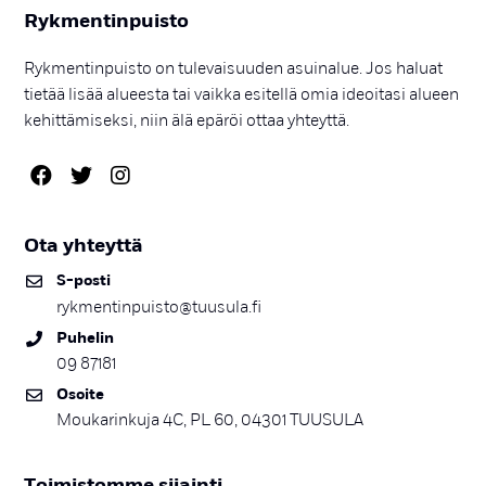
Ryk­men­tin­puis­to
Rykmentinpuisto on tulevaisuuden asuinalue. Jos haluat
tietää lisää alueesta tai vaikka esitellä omia ideoitasi alueen
kehittämiseksi, niin älä epäröi ottaa yhteyttä.
Ota yh­teyt­tä
S-pos­ti
rykmentinpuisto@tuusula.fi
Pu­he­lin
09 87181
Osoi­te
Moukarinkuja 4C, PL 60, 04301 TUUSULA
Toi­mis­tom­me si­jain­ti