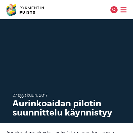
27 syyskuun, 2017
Au­rin­koai­dan pi­lo­tin
suun­nit­te­lu käyn­nis­tyy
Aurinkoaita-hankeidea syntyi Aalto-yliopiston kanssa