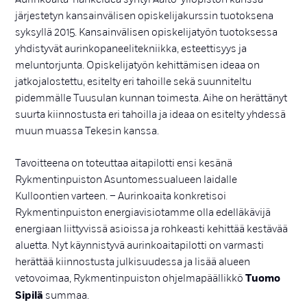
järjestetyn kansainvälisen opiskelijakurssin tuotoksena
syksyllä 2015. Kansainvälisen opiskelijatyön tuotoksessa
yhdistyvät aurinkopaneelitekniikka, esteettisyys ja
meluntorjunta. Opiskelijatyön kehittämisen ideaa on
jatkojalostettu, esitelty eri tahoille sekä suunniteltu
pidemmälle Tuusulan kunnan toimesta. Aihe on herättänyt
suurta kiinnostusta eri tahoilla ja ideaa on esitelty yhdessä
muun muassa Tekesin kanssa.
Tavoitteena on toteuttaa aitapilotti ensi kesänä
Rykmentinpuiston Asuntomessualueen laidalle
Kulloontien varteen. – Aurinkoaita konkretisoi
Rykmentinpuiston energiavisiotamme olla edelläkävijä
energiaan liittyvissä asioissa ja rohkeasti kehittää kestävää
aluetta. Nyt käynnistyvä aurinkoaitapilotti on varmasti
herättää kiinnostusta julkisuudessa ja lisää alueen
vetovoimaa, Rykmentinpuiston ohjelmapäällikkö
Tuomo
Sipilä
summaa.