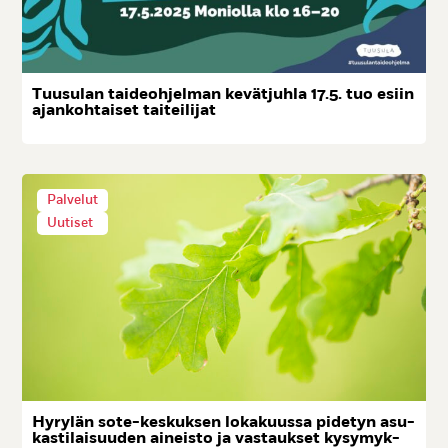
Tuu­su­lan tai­deoh­jel­man ke­vät­juh­la 17.5. tuo esiin
ajan­koh­tai­set tai­tei­li­jat
Palvelut
Uutiset
Hy­ry­län so­te-kes­kuk­sen lo­ka­kuus­sa pi­de­tyn asu­
kas­ti­lai­suu­den ai­neis­to ja vas­tauk­set ky­sy­myk­