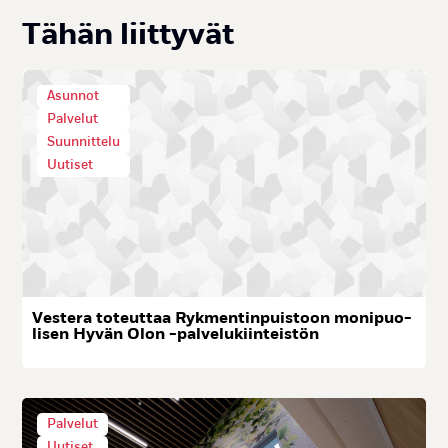
Tä­hän liit­ty­vät
Asunnot
Palvelut
Suunnittelu
Uutiset
Ves­te­ra to­teut­taa Ryk­men­tin­puis­toon mo­ni­puo­
li­sen Hy­vän Olon -pal­ve­lu­kiin­teis­tön
Palvelut
Uutiset