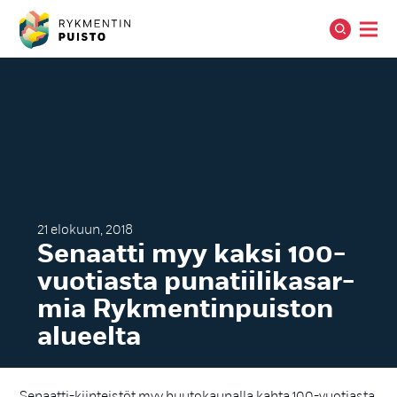
21 elokuun, 2018
Se­naat­ti myy kak­si 100-
vuo­tias­ta pu­na­tii­li­ka­sar­
mia Ryk­men­tin­puis­ton
alueel­ta
Senaatti-kiinteistöt myy huutokaupalla kahta 100-vuotiasta