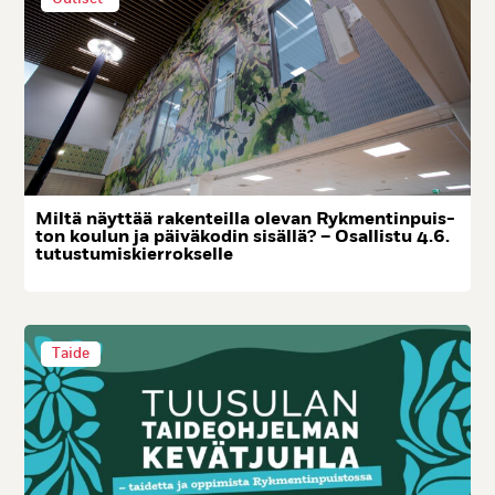
Mil­tä näyt­tää ra­ken­teil­la ole­van Ryk­men­tin­puis­
ton kou­lun ja päi­vä­ko­din si­säl­lä? – Osal­lis­tu 4.6.
tu­tus­tu­mis­kier­rok­sel­le
Taide