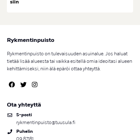
siin
Ryk­men­tin­puis­to
Rykmentinpuisto on tulevaisuuden asuinalue. Jos haluat
tietää lisää alueesta tai vaikka esitellä omia ideoitasi alueen
kehittämiseksi, niin älä epäröi ottaa yhteyttä.
Ota yh­teyt­tä
S-pos­ti
rykmentinpuisto@tuusula.fi
Pu­he­lin
09 87181