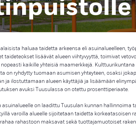
inpuistolle
isista haluaa taidetta arkeensa eli asuinalueelleen, työp
t taideteokset lisäävät alueen viihtyvyyttä, toimivat vetov
nopeasti kaikille yhteisiä maamerkkejä. Kulttuurikuntan
ta on ryhdytty tuomaan asumisen yhteyteen, osaksi jokap
ja ilostuttamaan alueen käyttäjiä ja lisäämään elinymp
eutuksen avuksi Tuusulassa on otettu prosenttiperiaate.
asuinalueelle on laadittu Tuusulan kunnan hallinnoima t
yillä varoilla alueelle sijoitetaan taidetta korkeatasoisen
erahaa rahastoon maksavat sekä tuottajamuotoiset rakenn