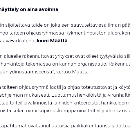
näyttely on aina avoinna
hin sijoitettava taide on jokaisen saavutettavissa ilman p
sanoo taiteen ohjausryhmässä Rykmentinpuiston aluerake
aava-arkkitehti
Jouni Määttä
.
alueelle rakennuttavat yritykset ovat olleet tyytyväisiä sii
-hankintoja tekemässä on kunnan organisaatio. Rakennusl
maan ydinosaamiseensa”, kertoo Määttä.
taiteen ohjausryhmä laatii ja ohjaa toteutustavat ja käyt
eohjelman mukaisesti. Luottamushenkilöistä ja viranhalti
ää taiteilijavalinnoista ja niiden kriteereistä, hankkeide
luista sekä toimii sopimuskumppanina taiteilijoiden kanss
 tapahtumat ovat ainutlaatuisia paikkakuntaansa sidottu