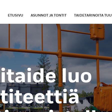
ETUSIVU
ASUNNOT JA TONTIT
TAIDETARINOITA TU
itaide luo
titeettiä