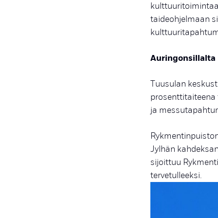
kulttuuritoiminta
taideohjelmaan sis
kulttuuritapahtum
Auringonsillalta
Tuusulan keskust
prosenttitaiteena
ja messutapahtuma
Rykmentinpuiston 
Jylhän kahdeksan
sijoittuu Rykmenti
tervetulleeksi.