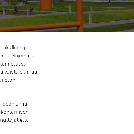
aikalleen ja
oimatekijöinä ja
a tunnetussa
äiväistä elämää,
äristön
aideohjelma,
 rakentamisen
uttajat että