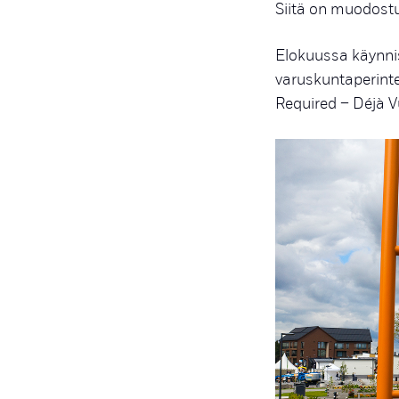
Siitä on muodos
Elokuussa käynnis
varuskuntaperint
Required – Déjà V