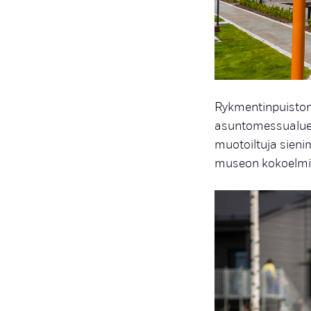
Rykmentinpuiston 
asuntomessualueen
muotoiltuja sieni
museon kokoelmi