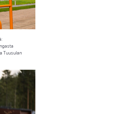
ä:
angasta
ia Tuusulan