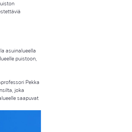
puiston
estettäviä
a asuinalueella
ueelle puistoon,
aprofessori Pekka
ilta, joka
 alueelle saapuvat