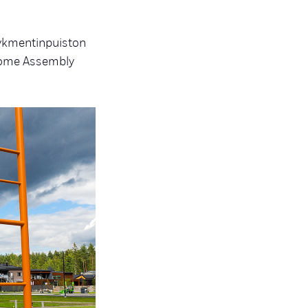
Rykmentinpuiston
Some Assembly