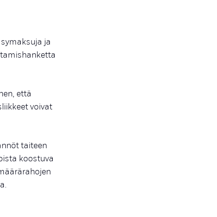
ääsymaksuja ja
ntamishanketta
hen, että
iikkeet voivat
ännöt taiteen
oista koostuva
n määrärahojen
a.
a