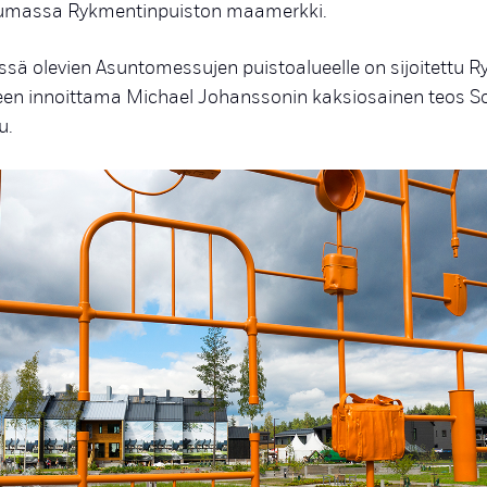
tumassa Rykmentinpuiston maamerkki.
sä olevien Asuntomessujen puistoalueelle on sijoitettu 
een innoittama Michael Johanssonin kaksiosainen teos 
u.