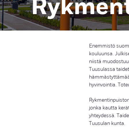
Rykment
Enemmistö suomala
kouluunsa. Julkise
niistä muodostuu 
Tuusulassa taidet
hämmästyttämään 
hyvinvointia. Tot
Rykmentinpuiston 
jonka kautta kerät
yhteydessä. Taid
Tuusulan kunta.