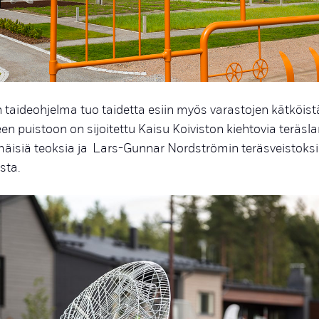
taideohjelma tuo taidetta esiin myös varastojen kätköist
 puistoon on sijoitettu Kaisu Koiviston kiehtovia teräsl
mäisiä teoksia ja Lars-Gunnar Nordströmin teräsveistoks
sta.