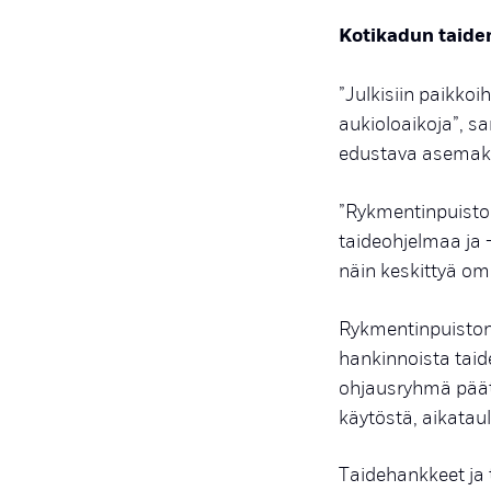
Kotikadun taide
”Julkisiin paikkoi
aukioloaikoja”, 
edustava asemak
”Rykmentinpuiston 
taideohjelmaa ja 
näin keskittyä o
Rykmentinpuiston 
hankinnoista taid
ohjausryhmä päätt
käytöstä, aikatau
Taidehankkeet ja