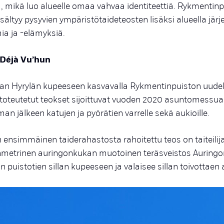
a, mikä luo alueelle omaa vahvaa identiteettiä. Rykmentin
ältyy pysyvien ympäristötaideteosten lisäksi alueella järj
ia ja -elämyksiä.
 Déjà Vu’hun
an Hyrylän kupeeseen kasvavalla Rykmentinpuiston uudell
 toteutetut teokset sijoittuvat vuoden 2020 asuntomessual
n jälkeen katujen ja pyörätien varrelle sekä aukioille.
ensimmäinen taiderahastosta rahoitettu teos on taiteilij
metrinen auringonkukan muotoinen teräsveistos Auringons
n puistotien sillan kupeeseen ja valaisee sillan toivottaen