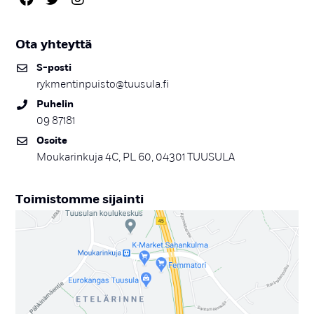
Ota yh­teyt­tä
S-pos­ti
rykmentinpuisto@tuusula.fi
Pu­he­lin
09 87181
Osoi­te
Moukarinkuja 4C, PL 60, 04301 TUUSULA
Toi­mis­tom­me si­jain­ti