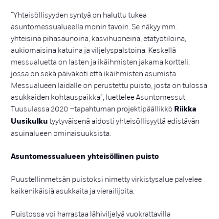
“Yhteisöllisyyden syntyä on haluttu tukea
asuntomessualueella monin tavoin. Se näkyy mm.
yhteisinä pihasaunoina, kasvihuoneina, etätyötiloina,
aukiomaisina katuina ja viljelyspalstoina. Keskellä
messualuetta on lasten ja ikäihmisten jakama kortteli,
jossa on sekä päiväkoti että ikäihmisten asumista.
Messualueen laidalle on perustettu puisto, josta on tulossa
asukkaiden kohtauspaikka”, luettelee Asuntomessut
Tuusulassa 2020 –tapahtuman projektipäällikkö
Riikka
Uusikulku
tyytyväisenä aidosti yhteisöllisyyttä edistävän
asuinalueen ominaisuuksista.
Asuntomessualueen yhteisöllinen puisto
Puustellinmetsän puistoksi nimetty virkistysalue palvelee
kaikenikäisiä asukkaita ja vierailijoita.
Puistossa voi harrastaa lähiviljelyä vuokrattavilla