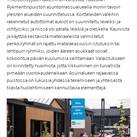
Rykmentinpuiston asuntomessualueella monin tavoin
yleisten alueiden suunnittelussa. Kortteleiden väleihin
rakennetut autottomat aukiot on suunniteltu leveiksi ja
viihtyisiksi, ja niissä voi pelata, leikkiä ja oleskella. Kauniista
ja käyttöä kestävistä materiaaleista valmistetut
penkkiryhmät on rajattu matalakasvuisin istutuksin tai
lehtipuin ryhmiksi, joiden ääreen asukkaat voivat
kokoontua päivän kuulumisia vaihtamaan. Valaistukseen
on kiinnitetty huomiota, jotta liikkuminen on turvallista
pimeään vuorokaudenaikaan. Asuinalueen rajaavassa
puistossa on lukuisia yhdessä tekemiseen ja yhteisestä
tilasta huolehtimiseen kannustavia elementtejä.