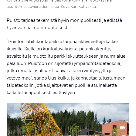
kuntalaisille vuokrattaville palstoille kukkia ja hyötykasveja
asuntomessuvieraiden iloksi. Kuva Kari Kohvakka.
Puisto tarjoaa tekemistä hyvin monipuolisesti ja edistää
hyvinvointia monimuotoisesti.
“Puiston lähiliikuntapaikka tarjoaa aktiviteetteja kaiken
ikäisille. Siellä on kuntoiluvälineitä, petankkikenttä,
asvaltoitu ja muotoiltu parkki skuuttaukseen ja nurmialue
pelailuun. Puistoon on sijoitettu ympäristötaideteoksia,
jotka omalta osaltaan lisäävät alueen viihtyisyyttä ja
vetovoimaa”, sanoo Uusikulku, ja kannustaa tutustumaan
taideteoksiin, jotka sijaitsevat eri puolilla asuinaluetta
kaikille tasapuolisesti esittäytyen.