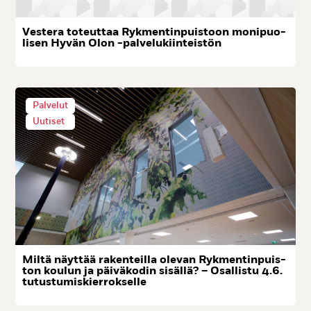
Ves­te­ra to­teut­taa Ryk­men­tin­puis­toon mo­ni­puo­
li­sen Hy­vän Olon -pal­ve­lu­kiin­teis­tön
Palvelut
Uutiset
Mil­tä näyt­tää ra­ken­teil­la ole­van Ryk­men­tin­puis­
ton kou­lun ja päi­vä­ko­din si­säl­lä? – Osal­lis­tu 4.6.
tu­tus­tu­mis­kier­rok­sel­le