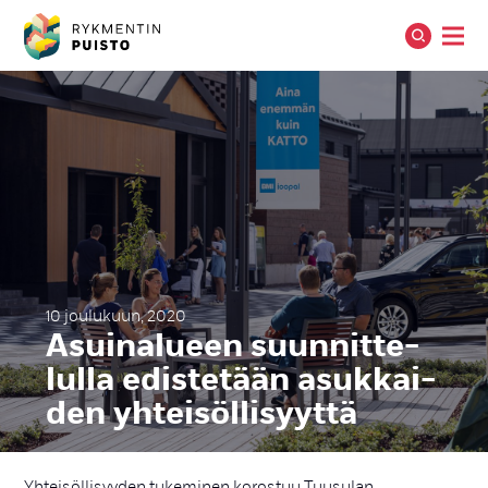
10 joulukuun, 2020
Asui­na­lueen suun­nit­te­
lul­la edis­te­tään asuk­kai­
den yh­tei­söl­li­syyt­tä
Yhteisöllisyyden tukeminen korostuu Tuusulan