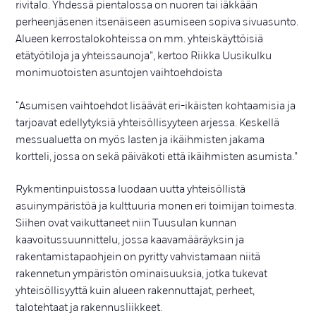
rivitalo. Yhdessä pientalossa on nuoren tai iäkkään
perheenjäsenen itsenäiseen asumiseen sopiva sivuasunto.
Alueen kerrostalokohteissa on mm. yhteiskäyttöisiä
etätyötiloja ja yhteissaunoja”, kertoo Riikka Uusikulku
monimuotoisten asuntojen vaihtoehdoista
“Asumisen vaihtoehdot lisäävät eri-ikäisten kohtaamisia ja
tarjoavat edellytyksiä yhteisöllisyyteen arjessa. Keskellä
messualuetta on myös lasten ja ikäihmisten jakama
kortteli, jossa on sekä päiväkoti että ikäihmisten asumista.”
Rykmentinpuistossa luodaan uutta yhteisöllistä
asuinympäristöä ja kulttuuria monen eri toimijan toimesta.
Siihen ovat vaikuttaneet niin Tuusulan kunnan
kaavoitussuunnittelu, jossa kaavamääräyksin ja
rakentamistapaohjein on pyritty vahvistamaan niitä
rakennetun ympäristön ominaisuuksia, jotka tukevat
yhteisöllisyyttä kuin alueen rakennuttajat, perheet,
talotehtaat ja rakennusliikkeet.