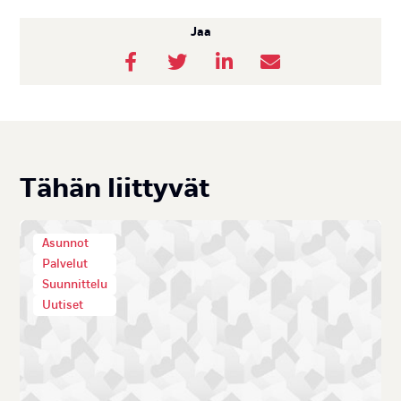
Jaa
Tä­hän liit­ty­vät
Asunnot
Palvelut
Suunnittelu
Uutiset