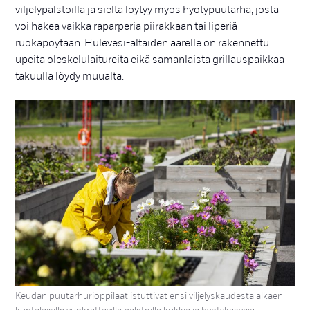
viljelypalstoilla ja sieltä löytyy myös hyötypuutarha, josta
voi hakea vaikka raparperia piirakkaan tai liperiä
ruokapöytään. Hulevesi-altaiden äärelle on rakennettu
upeita oleskelulaitureita eikä samanlaista grillauspaikkaa
takuulla löydy muualta.
Keudan puutarhurioppilaat istuttivat ensi viljelyskaudesta alkaen