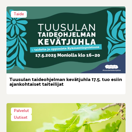
Taide
Tuu­su­lan tai­deoh­jel­man ke­vät­juh­la 17.5. tuo esiin
ajan­koh­tai­set tai­tei­li­jat
Palvelut
Uutiset