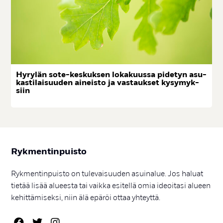
Hy­ry­län so­te-kes­kuk­sen lo­ka­kuus­sa pi­de­tyn asu­
kas­ti­lai­suu­den ai­neis­to ja vas­tauk­set ky­sy­myk­
siin
Ryk­men­tin­puis­to
Rykmentinpuisto on tulevaisuuden asuinalue. Jos haluat
tietää lisää alueesta tai vaikka esitellä omia ideoitasi alueen
kehittämiseksi, niin älä epäröi ottaa yhteyttä.