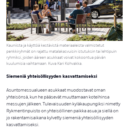
Kauniista ja käyttöä kestävistä materiaaleista valmistetut
penkkiryhmät on rajattu matalakasvuisin istutuksin tai lehtipuin
ryhmiksi, joiden ääreen asukkaat voivat kokoontua päivän
kuulumisia vaihtamaan. Kuva Kari Kohvakka.
Siemeniä yhteisöllisyyden kasvattamiseksi
Asuntomessualueen asukkaat muodostavat oman
yhteisönsä, kun he pääsevät muuttamaan koteihinsa
messujen jälkeen. Tulevaisuuden kyläkaupungiksi nimetty
Rykmentinpuisto on yhteisöllinen paikka asua ja siellä on
jo rakentamisaikana kylvetty siemeniä yhteisöllisyyden
kasvattamiseksi.