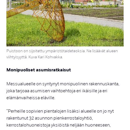
Puistoon on sijoitettu ympäristötaideteoksia. Ne lisäävät alueen
viihtyisyyttä. Kuva Kari Kohvakka.
Monipuoliset asumisratkaisut
Messualueelle on syntynyt monipuolinen rakennuskanta,
joka tarjoaa asumisen vaihtoehtoja eri ikäisille ja eri
elämänvaiheissa eläville.
“Perheille sopivien pientalojen lisäksi alueelle on jo nyt
rakentunut 32 asunnon pienkerrostaloyhtiö,
kerrostalohuoneistoja yksiöistä neljään huoneeseen,