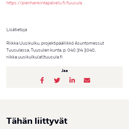
https://pienhankintapalvelu.fi/tuusula
Lisätietoja
Riikka Uusikulku, projektipäällikkö Asuntomessut
Tuusulassa, Tuusulan kunta, p. 040 314 3040,
riikka.uusikulku(at)tuusula.fi
Jaa
Tä­hän liit­ty­vät