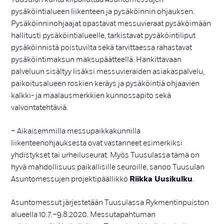
pysäköintialueen liikenteen ja pysäköinnin ohjauksen.
Pysäköinninohjaajat opastavat messuvieraat pysäköimään
hallitusti pysäköintialueelle, tarkistavat pysäköintiliput
pysäköinnistä poistuvilta sekä tarvittaessa rahastavat
pysäköintimaksun maksupäätteellä. Hankittavaan
palveluun sisältyy lisäksi messuvieraiden asiakaspalvelu,
paikoitusalueen roskien keräys ja pysäköintiä ohjaavien
kalkki- ja maalausmerkkien kunnossapito sekä
valvontatehtäviä.
– Aikaisemmilla messupaikkakunnilla
liikenteenohjauksesta ovat vastanneet esimerkiksi
yhdistykset tai urheiluseurat. Myös Tuusulassa tämä on
hyvä mahdollisuus paikallisille seuroille, sanoo Tuusulan
Asuntomessujen projektipäällikkö
Riikka Uusikulku
.
Asuntomessut järjestetään Tuusulassa Rykmentinpuiston
alueella 10.7.–9.8.2020. Messutapahtuman