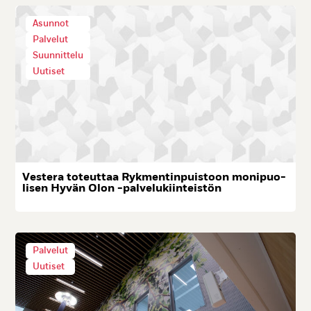
Asunnot
Palvelut
Suunnittelu
Uutiset
Ves­te­ra to­teut­taa Ryk­men­tin­puis­toon mo­ni­puo­
li­sen Hy­vän Olon -pal­ve­lu­kiin­teis­tön
Palvelut
Uutiset