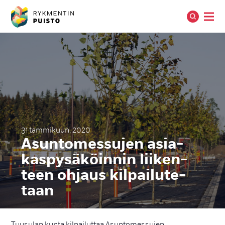
31 tammikuun, 2020
Asun­to­mes­su­jen asia­
kas­py­sä­köin­nin lii­ken­
teen oh­jaus kil­pai­lu­te­
taan
Tuusulan kunta kilpailuttaa Asuntomessujen