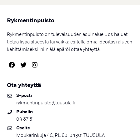
Ryk­men­tin­puis­to
Rykmentinpuisto on tulevaisuuden asuinalue. Jos haluat
tietää lisää alueesta tai vaikka esitellä omia ideoitasi alueen
kehittämiseksi, niin älä epäröi ottaa yhteyttä.
Ota yh­teyt­tä
S-pos­ti
rykmentinpuisto@tuusula.fi
Pu­he­lin
09 87181
Osoi­te
Moukarinkuja 4C, PL 60, 04301 TUUSULA