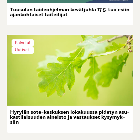
Tuu­su­lan tai­deoh­jel­man ke­vät­juh­la 17.5. tuo esiin
ajan­koh­tai­set tai­tei­li­jat
Palvelut
Uutiset
Hy­ry­län so­te-kes­kuk­sen lo­ka­kuus­sa pi­de­tyn asu­
kas­ti­lai­suu­den ai­neis­to ja vas­tauk­set ky­sy­myk­
siin