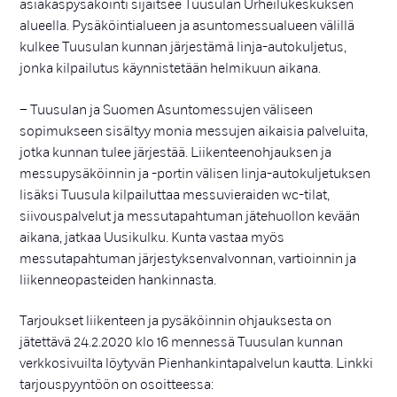
asiakaspysäköinti sijaitsee Tuusulan Urheilukeskuksen
alueella. Pysäköintialueen ja asuntomessualueen välillä
kulkee Tuusulan kunnan järjestämä linja-autokuljetus,
jonka kilpailutus käynnistetään helmikuun aikana.
– Tuusulan ja Suomen Asuntomessujen väliseen
sopimukseen sisältyy monia messujen aikaisia palveluita,
jotka kunnan tulee järjestää. Liikenteenohjauksen ja
messupysäköinnin ja -portin välisen linja-autokuljetuksen
lisäksi Tuusula kilpailuttaa messuvieraiden wc-tilat,
siivouspalvelut ja messutapahtuman jätehuollon kevään
aikana, jatkaa Uusikulku. Kunta vastaa myös
messutapahtuman järjestyksenvalvonnan, vartioinnin ja
liikenneopasteiden hankinnasta.
Tarjoukset liikenteen ja pysäköinnin ohjauksesta on
jätettävä 24.2.2020 klo 16 mennessä Tuusulan kunnan
verkkosivuilta löytyvän Pienhankintapalvelun kautta. Linkki
tarjouspyyntöön on osoitteessa: