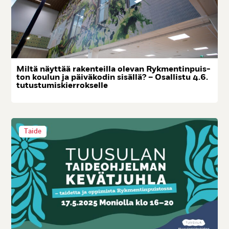
Mil­tä näyt­tää ra­ken­teil­la ole­van Ryk­men­tin­puis­
ton kou­lun ja päi­vä­ko­din si­säl­lä? – Osal­lis­tu 4.6.
tu­tus­tu­mis­kier­rok­sel­le
Taide