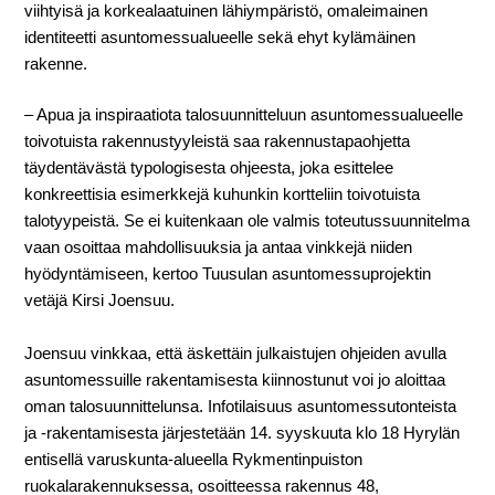
viihtyisä ja korkealaatuinen lähiympäristö, omaleimainen
identiteetti asuntomessu­alueelle sekä ehyt kylämäinen
rakenne.
– Apua ja inspiraatiota talosuunnitteluun asuntomessualueelle
toivotuista rakennustyyleistä saa rakennustapaohjetta
täydentävästä typologisesta ohjeesta, joka esittelee
konkreettisia esimerkkejä kuhunkin kortteliin toivotuista
talotyypeistä. Se ei kuitenkaan ole valmis toteutussuunnitelma
vaan osoittaa mahdollisuuksia ja antaa vinkkejä niiden
hyödyntämiseen, kertoo Tuusulan asuntomessuprojektin
vetäjä
Kirsi Joensuu
.
Joensuu vinkkaa, että äskettäin julkaistujen ohjeiden avulla
asuntomessuille rakentamisesta kiinnostunut voi jo aloittaa
oman talosuunnittelunsa. Infotilaisuus asuntomessutonteista
ja -rakentamisesta järjestetään 14. syyskuuta klo 18 Hyrylän
entisellä varuskunta-alueella Rykmentinpuiston
ruokalarakennuksessa, osoitteessa rakennus 48,