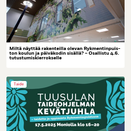
Mil­tä näyt­tää ra­ken­teil­la ole­van Ryk­men­tin­puis­
ton kou­lun ja päi­vä­ko­din si­säl­lä? – Osal­lis­tu 4.6.
tu­tus­tu­mis­kier­rok­sel­le
Taide