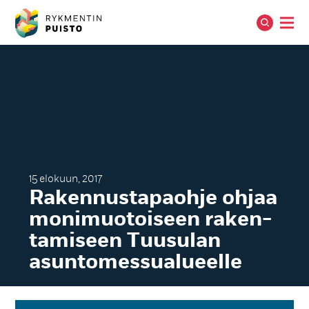
15 elokuun, 2017
Ra­ken­nus­ta­paoh­je oh­jaa
mo­ni­muo­toi­seen ra­ken­
ta­mi­seen Tuu­su­lan
asun­to­mes­sua­lueel­le