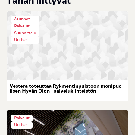
Tä­hän liit­ty­vät
Asunnot
Palvelut
Suunnittelu
Uutiset
Ves­te­ra to­teut­taa Ryk­men­tin­puis­toon mo­ni­puo­
li­sen Hy­vän Olon -pal­ve­lu­kiin­teis­tön
Palvelut
Uutiset