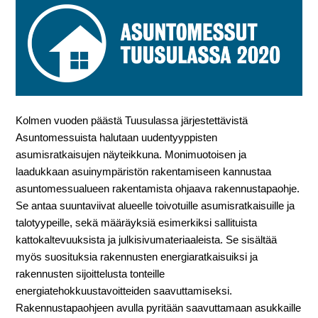
Kolmen vuoden päästä Tuusulassa järjestettävistä
Asuntomessuista halutaan uudentyyppisten
asumisratkaisujen näyteikkuna. Monimuotoisen ja
laadukkaan asuinympäristön rakentamiseen kannustaa
asuntomessualueen rakentamista ohjaava rakennustapaohje.
Se antaa suuntaviivat alueelle toivotuille asumisratkaisuille ja
talotyypeille, sekä määräyksiä esimerkiksi sallituista
kattokaltevuuksista ja julkisivumateriaaleista. Se sisältää
myös suosituksia rakennusten energiaratkaisuiksi ja
rakennusten sijoittelusta tonteille
energiatehokkuustavoitteiden saavuttamiseksi.
Rakennustapaohjeen avulla pyritään saavuttamaan asukkaille