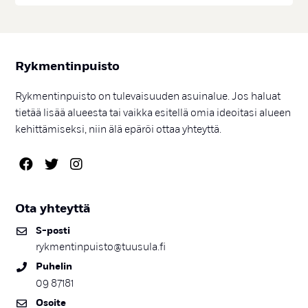
Ryk­men­tin­puis­to
Rykmentinpuisto on tulevaisuuden asuinalue. Jos haluat
tietää lisää alueesta tai vaikka esitellä omia ideoitasi alueen
kehittämiseksi, niin älä epäröi ottaa yhteyttä.
Ota yh­teyt­tä
S-pos­ti
rykmentinpuisto@tuusula.fi
Pu­he­lin
09 87181
Osoi­te