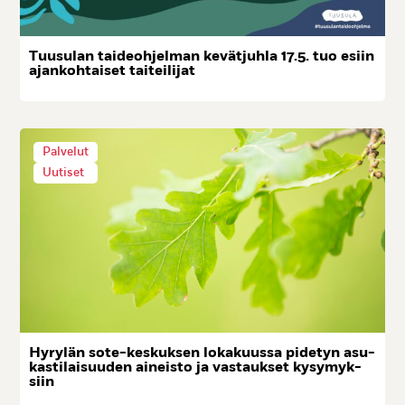
Tuu­su­lan tai­deoh­jel­man ke­vät­juh­la 17.5. tuo esiin
ajan­koh­tai­set tai­tei­li­jat
Palvelut
Uutiset
Hy­ry­län so­te-kes­kuk­sen lo­ka­kuus­sa pi­de­tyn asu­
kas­ti­lai­suu­den ai­neis­to ja vas­tauk­set ky­sy­myk­
siin