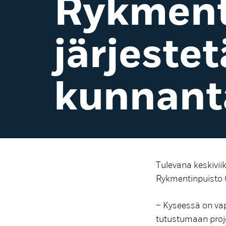
Rykment
järjestet
kunnanta
Tulevana keskivii
Rykmentinpuisto O
– Kyseessä on v
a
tutustumaan proje