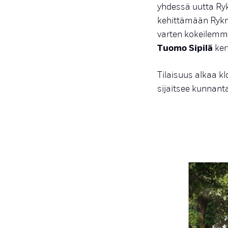
yhdessä uutta Ry
kehittämään Rykm
varten kokeilemme
Tuomo Sipilä
ker
Tilaisuus alkaa kl
sijaitsee kunnanta