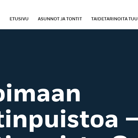
ETUSIVU
ASUNNOT JA TONTIT
TAIDETARINOITA TU
eoimaan
inpuistoa 