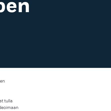
pen
nen
t tulla
 ideoimaan