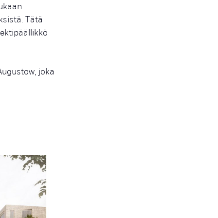
mukaan
sistä. Tätä
ektipäällikkö
 Augustow, joka