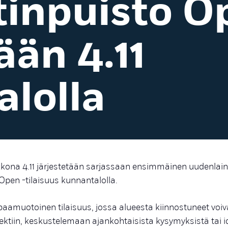
inpuisto O
ään 4.11
lolla
kkona 4.11 järjestetään sarjassaan ensimmäinen uudenlai
pen -tilaisuus kunnantalolla.
paamuotoinen tilaisuus, jossa alueesta kiinnostuneet voiva
ktiin, keskustelemaan ajankohtaisista kysymyksistä tai