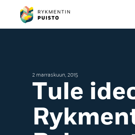
2 marraskuun, 2015
Tule id
Rykment