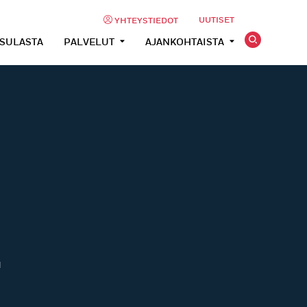
UUTISET
YHTEYSTIEDOT
USULASTA
PALVELUT
AJANKOHTAISTA
–