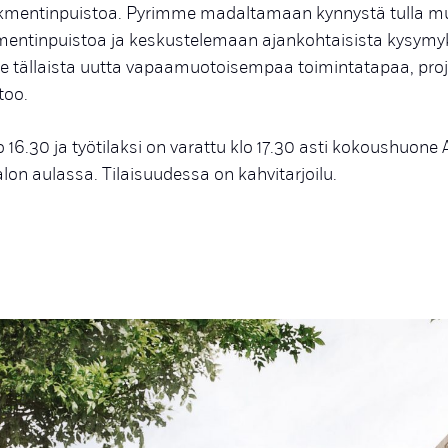
kmentin
puistoa. Pyrimme madaltamaan kynnystä tulla 
entinpuistoa ja keskustelemaan ajankohtaisista kysymyk
 tällaista uutta vapaamuotoisempaa toimintatapaa, proj
too.
o 16.30 ja työtilaksi on varattu klo 17.30 asti kokoushuone
lon aulassa. Tilaisuudessa on kahvitarjoilu.