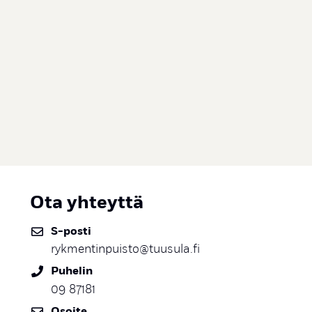
Ota yhteyttä
S-posti
rykmentinpuisto@tuusula.fi
Puhelin
09 87181
Osoite