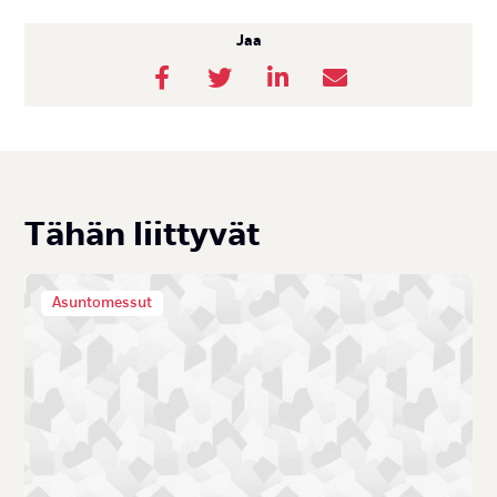
Jaa
Tä­hän liit­ty­vät
Asuntomessut