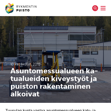
10 kesäkuun, 2019
Asun­to­mes­sua­lueen ka­
tua­luei­den ki­veys­työt ja
puis­ton ra­ken­ta­mi­nen
al­koi­vat
Tuusulan kunta vastaa asuntomessualueen katu- ja