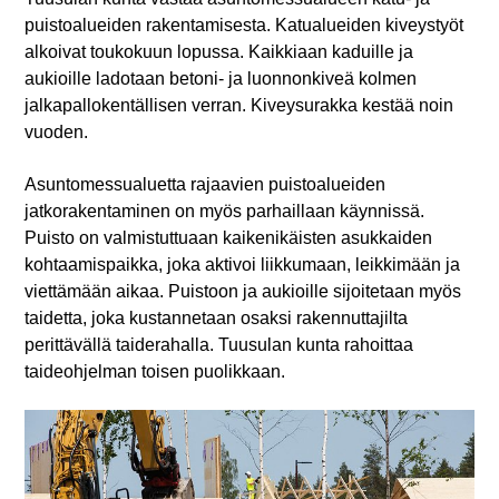
puistoalueiden rakentamisesta. Katualueiden kiveystyöt
alkoivat toukokuun lopussa. Kaikkiaan kaduille ja
aukioille ladotaan betoni- ja luonnonkiveä kolmen
jalkapallokentällisen verran. Kiveysurakka kestää noin
vuoden.
Asuntomessualuetta rajaavien puistoalueiden
jatkorakentaminen on myös parhaillaan käynnissä.
Puisto on valmistuttuaan kaikenikäisten asukkaiden
kohtaamispaikka, joka aktivoi liikkumaan, leikkimään ja
viettämään aikaa. Puistoon ja aukioille sijoitetaan myös
taidetta, joka kustannetaan osaksi rakennuttajilta
perittävällä taiderahalla. Tuusulan kunta rahoittaa
taideohjelman toisen puolikkaan.