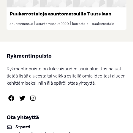
Puu­ker­ros­ta­lo­ja asun­to­mes­suil­le Tuu­su­laan
asuntomessut
asuntomessut 2020
kerrostalo
puukerrostalo
Ryk­men­tin­puis­to
Rykmentinpuisto on tulevaisuuden asuinalue. Jos haluat
tietää lisää alueesta tai vaikka esitellä omia ideoitasi alueen
kehittämiseksi, niin älä epäröi ottaa yhteyttä.
Ota yh­teyt­tä
S-pos­ti