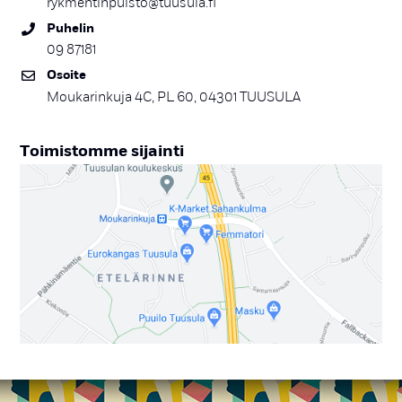
rykmentinpuisto@tuusula.fi
Pu­he­lin
09 87181
Osoi­te
Moukarinkuja 4C, PL 60, 04301 TUUSULA
Toi­mis­tom­me si­jain­ti